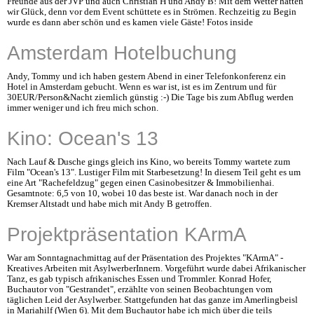
Freunde aus der JVP und auch Christian H und Andy B! Mit dem Wetter hatten
wir Glück, denn vor dem Event schüttete es in Strömen. Rechzeitig zu Begin
wurde es dann aber schön und es kamen viele Gäste! Fotos inside
Amsterdam Hotelbuchung
Andy, Tommy und ich haben gestern Abend in einer Telefonkonferenz ein
Hotel in Amsterdam gebucht. Wenn es war ist, ist es im Zentrum und für
30EUR/Person&Nacht ziemlich günstig :-) Die Tage bis zum Abflug werden
immer weniger und ich freu mich schon.
Kino: Ocean's 13
Nach Lauf & Dusche gings gleich ins Kino, wo bereits Tommy wartete zum
Film "Ocean's 13". Lustiger Film mit Starbesetzung! In diesem Teil geht es um
eine Art "Rachefeldzug" gegen einen Casinobesitzer & Immobilienhai.
Gesamtnote: 6,5 von 10, wobei 10 das beste ist. War danach noch in der
Kremser Altstadt und habe mich mit Andy B getroffen.
Projektpräsentation KArmA
War am Sonntagnachmittag auf der Präsentation des Projektes "KArmA" -
Kreatives Arbeiten mit AsylwerberInnern. Vorgeführt wurde dabei Afrikanischer
Tanz, es gab typisch afrikanisches Essen und Trommler. Konrad Hofer,
Buchautor von "Gestrandet", erzählte von seinen Beobachtungen vom
täglichen Leid der Asylwerber. Stattgefunden hat das ganze im Amerlingbeisl
in Mariahilf (Wien 6). Mit dem Buchautor habe ich mich über die teils