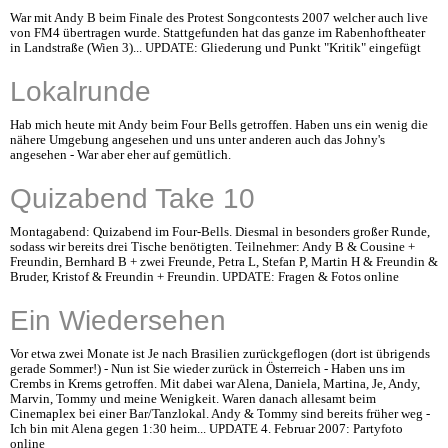
War mit Andy B beim Finale des Protest Songcontests 2007 welcher auch live
von FM4 übertragen wurde. Stattgefunden hat das ganze im Rabenhoftheater
in Landstraße (Wien 3)... UPDATE: Gliederung und Punkt "Kritik" eingefügt
Lokalrunde
Hab mich heute mit Andy beim Four Bells getroffen. Haben uns ein wenig die
nähere Umgebung angesehen und uns unter anderen auch das Johny's
angesehen - War aber eher auf gemütlich.
Quizabend Take 10
Montagabend: Quizabend im Four-Bells. Diesmal in besonders großer Runde,
sodass wir bereits drei Tische benötigten. Teilnehmer: Andy B & Cousine +
Freundin, Bernhard B + zwei Freunde, Petra L, Stefan P, Martin H & Freundin &
Bruder, Kristof & Freundin + Freundin. UPDATE: Fragen & Fotos online
Ein Wiedersehen
Vor etwa zwei Monate ist Je nach Brasilien zurückgeflogen (dort ist übrigends
gerade Sommer!) - Nun ist Sie wieder zurück in Österreich - Haben uns im
Crembs in Krems getroffen. Mit dabei war Alena, Daniela, Martina, Je, Andy,
Marvin, Tommy und meine Wenigkeit. Waren danach allesamt beim
Cinemaplex bei einer Bar/Tanzlokal. Andy & Tommy sind bereits früher weg -
Ich bin mit Alena gegen 1:30 heim... UPDATE 4. Februar 2007: Partyfoto
online