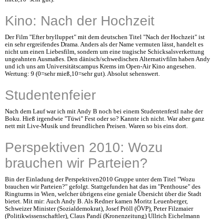
Kino: Nach der Hochzeit
Der Film "Efter brylluppet" mit dem deutschen Titel "Nach der Hochzeit" ist
ein sehr ergreifendes Drama. Anders als der Name vermuten lässt, handelt es
nicht um einen Liebesfilm, sondern um eine tragische Schicksalsverkettung
ungeahnten Ausmaßes. Den dänisch/schwedischen Alternativfilm haben Andy
und ich uns am Universitätscampus Krems im Open-Air Kino angesehen.
Wertung: 9 (0=sehr mieß,10=sehr gut). Absolut sehenswert.
Studentenfeier
Nach dem Lauf war ich mit Andy B noch bei einem Studentenfestl nahe der
Boku. Hieß irgendwie "Tüwi" Fest oder so? Kannte ich nicht. War aber ganz
nett mit Live-Musik und freundlichen Preisen. Waren so bis eins dort.
Perspektiven 2010: Wozu
brauchen wir Parteien?
Bin der Einladung der Perspektiven2010 Gruppe unter dem Titel "Wozu
brauchen wir Parteien?" gefolgt. Stattgefunden hat das im "Penthouse" des
Ringturms in Wien, welcher übrigens eine geniale Übersicht über die Stadt
bietet. Mit mir: Auch Andy B. Als Redner kamen Moritz Leuenberger,
Schweizer Minister (Sozialdemokrat), Josef Pröll (ÖVP), Peter Filzmaier
(Politikwissenschaftler), Claus Pandí (Kronenzeitung) Ullrich Eichelmann