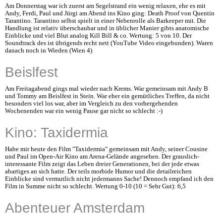
Am Donnerstag war ich zuerst am Segelstrand ein wenig relaxen, ehe es mit
Andy, Ferdi, Paul und Jürgi am Abend ins Kino ging: Death Proof von Quentin
Tarantino. Tarantino selbst spielt in einer Nebenrolle als Barkeeper mit. Die
Handlung ist relativ überschaubar und in üblicher Manier gibts anatomische
Einblicke und viel Blut analog Kill Bill & co. Wertung: 5 von 10. Der
Soundtrack des ist übrigends recht nett (YouTube Video eingebunden). Waren
danach noch in Wieden (Wien 4)
Beislfest
Am Freitagabend gings mal wieder nach Krems. War gemeinsam mit Andy B
und Tommy am Beislfest in Stein. War eher ein gemütliches Treffen, da nicht
besonders viel los war, aber im Vergleich zu den vorhergehenden
Wochenenden war ein wenig Pause gar nicht so schlecht :-)
Kino: Taxidermia
Habe mir heute den Film "Taxidermia" gemeinsam mit Andy, seiner Cousine
und Paul im Open-Air Kino am Arena-Gelände angesehen. Der grauslich-
interessante Film zeigt das Leben dreier Generationen, bei der jede etwas
abartiges an sich hatte. Der teils morbide Humor und die detailreichen
Einblicke sind vermutlich nicht jedermanns Sache! Dennoch empfand ich den
Film in Summe nicht so schlecht. Wertung 0-10 (10 = Sehr Gut): 6,5
Abenteuer Amsterdam