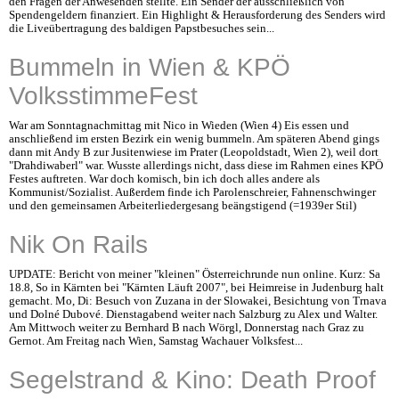
den Fragen der Anwesenden stellte. Ein Sender der ausschließlich von
Spendengeldern finanziert. Ein Highlight & Herausforderung des Senders wird
die Liveübertragung des baldigen Papstbesuches sein...
Bummeln in Wien & KPÖ
VolksstimmeFest
War am Sonntagnachmittag mit Nico in Wieden (Wien 4) Eis essen und
anschließend im ersten Bezirk ein wenig bummeln. Am späteren Abend gings
dann mit Andy B zur Jusitenwiese im Prater (Leopoldstadt, Wien 2), weil dort
"Drahdiwaberl" war. Wusste allerdings nicht, dass diese im Rahmen eines KPÖ
Festes auftreten. War doch komisch, bin ich doch alles andere als
Kommunist/Sozialist. Außerdem finde ich Parolenschreier, Fahnenschwinger
und den gemeinsamen Arbeiterliedergesang beängstigend (=1939er Stil)
Nik On Rails
UPDATE: Bericht von meiner "kleinen" Österreichrunde nun online. Kurz: Sa
18.8, So in Kärnten bei "Kärnten Läuft 2007", bei Heimreise in Judenburg halt
gemacht. Mo, Di: Besuch von Zuzana in der Slowakei, Besichtung von Trnava
und Dolné Dubové. Dienstagabend weiter nach Salzburg zu Alex und Walter.
Am Mittwoch weiter zu Bernhard B nach Wörgl, Donnerstag nach Graz zu
Gernot. Am Freitag nach Wien, Samstag Wachauer Volksfest...
Segelstrand & Kino: Death Proof