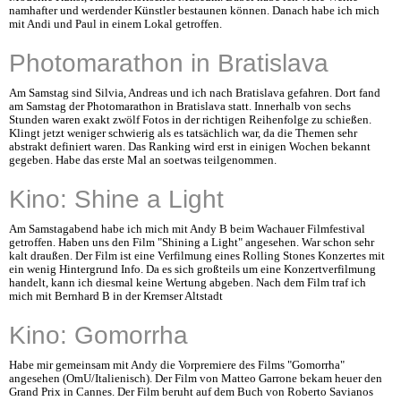
namhafter und werdender Künstler bestaunen können. Danach habe ich mich
mit Andi und Paul in einem Lokal getroffen.
Photomarathon in Bratislava
Am Samstag sind Silvia, Andreas und ich nach Bratislava gefahren. Dort fand
am Samstag der Photomarathon in Bratislava statt. Innerhalb von sechs
Stunden waren exakt zwölf Fotos in der richtigen Reihenfolge zu schießen.
Klingt jetzt weniger schwierig als es tatsächlich war, da die Themen sehr
abstrakt definiert waren. Das Ranking wird erst in einigen Wochen bekannt
gegeben. Habe das erste Mal an soetwas teilgenommen.
Kino: Shine a Light
Am Samstagabend habe ich mich mit Andy B beim Wachauer Filmfestival
getroffen. Haben uns den Film "Shining a Light" angesehen. War schon sehr
kalt draußen. Der Film ist eine Verfilmung eines Rolling Stones Konzertes mit
ein wenig Hintergrund Info. Da es sich großteils um eine Konzertverfilmung
handelt, kann ich diesmal keine Wertung abgeben. Nach dem Film traf ich
mich mit Bernhard B in der Kremser Altstadt
Kino: Gomorrha
Habe mir gemeinsam mit Andy die Vorpremiere des Films "Gomorrha"
angesehen (OmU/Italienisch). Der Film von Matteo Garrone bekam heuer den
Grand Prix in Cannes. Der Film beruht auf dem Buch von Roberto Savianos