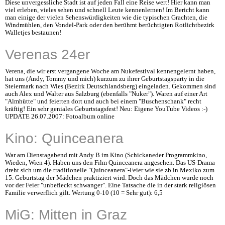
Diese unvergessliche Stadt ist auf jeden Fall eine Reise wert! Hier kann man
viel erleben, vieles sehen und schnell Leute kennenlernen! Im Bericht kann
man einige der vielen Sehenswürdigkeiten wie die typischen Grachten, die
Windmühlen, den Vondel-Park oder den berühmt berüchtigten Rotlichtbezirk
Walletjes bestaunen!
Verenas 24er
Verena, die wir erst vergangene Woche am Nukefestival kennengelernt haben,
hat uns (Andy, Tommy und mich) kurzum zu ihrer Geburtstagsparty in die
Steiermark nach Wies (Bezirk Deutschlandsberg) eingeladen. Gekommen sind
auch Alex und Walter aus Salzburg (ebenfalls "Nuker"). Waren auf einer Art
"Almhütte" und feierten dort und auch bei einem "Buschenschank" recht
kräftig! Ein sehr geniales Geburtstagsfest! Neu: Eigene YouTube Videos :-)
UPDATE 26.07.2007: Fotoalbum online
Kino: Quinceanera
War am Dienstagabend mit Andy B im Kino (Schickaneder Programmkino,
Wieden, Wien 4). Haben uns den Film Quinceanera angesehen. Das US-Drama
dreht sich um die traditionelle "Quinceanera"-Feier wie sie zb in Mexiko zum
15. Geburtstag der Mädchen praktiziert wird. Doch das Mädchen wurde noch
vor der Feier "unbefleckt schwanger". Eine Tatsache die in der stark religiösen
Familie verwerflich gilt. Wertung 0-10 (10 = Sehr gut): 6,5
MiG: Mitten in Graz