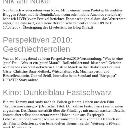
Nik am Nuke!
Nun bin ich wieder retour vom Nuke. Mit meinem neuen Prototyp für mobiles
Bloggen (Unter mobile.DominikAmon.com oder mobile.Amon.cc erreichbar)
habe ich LIVE(!) vom Festival berichtet. Es war sehr genial dort, das Wetter war
super, die Leute nett, viele neue Bekanntschaften entstanden! UPDATE
17.07.2007: Übertragung des Livebericht ins Blog & Fazit
Perspektiven 2010:
Geschlechterrollen
War am Montagabend auf dem Perspektiven2010-Versammlung: "Was ist eine
'gute' Frau - Was ist ein 'guter' Mann? - Rollenbilder und -klischees". Geladen
wurden wir von Staatssekretärin Christine Marek in die Ottakringer Brauerei.
Gäste: Christine Bauer-Jelinek, Wirtschaftscoach, Machtexpertin und
Bestsellerautorin, Conrad Seidl, Journalist beim Standard und "Bierpapst".
UPDATE: Story online
Kino: Dunkelblau Fastschwarz
Bin mit Tommy und Andy nach St. Pölten gefahren. Haben uns den Film
"Azuloscurocasinegro" (Deutscher Titel: Dunkelbau Fastschwarz) aus Spanien
angesehen. Das Drama unterhält über die Filmlänge mit manch nackten Details,
kommt aber selbst ohne nenneswerte Höhepunkte aus. Es spiegelt
Lebenssituationen wieder, wie sie seltsamer nicht sein könnten. Dennoch ist
der Film in Relation zu den behandelten Themen, seicht. Wertung: 5 (0=sehr
mieß,10=sehr gut).