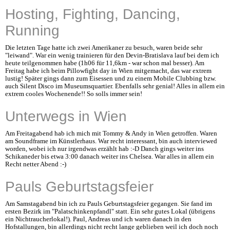
Hosting, Fighting, Dancing,
Running
Die letzten Tage hatte ich zwei Amerikaner zu besuch, waren beide sehr
"leiwand". War ein wenig trainieren für den Devin-Bratislava lauf bei dem ich
heute teilgenommen habe (1h06 für 11,6km - war schon mal besser). Am
Freitag habe ich beim Pillowfight day in Wien mitgemacht, das war extrem
lustig! Später gings dann zum Eisessen und zu einem Mobile Clubbing bzw.
auch Silent Disco im Museumsquartier. Ebenfalls sehr genial! Alles in allem ein
extrem cooles Wochenende!! So solls immer sein!
Unterwegs in Wien
Am Freitagabend hab ich mich mit Tommy & Andy in Wien getroffen. Waren
am Soundframe im Künstlerhaus. War recht interessant, bin auch interviewed
worden, wobei ich nur irgendwas erzählt hab :-D Danch gings weiter ins
Schikaneder bis etwa 3:00 danach weiter ins Chelsea. War alles in allem ein
Recht netter Abend :-)
Pauls Geburtstagsfeier
Am Samstagabend bin ich zu Pauls Geburtstagsfeier gegangen. Sie fand im
ersten Bezirk im "Palatschinkenpfandl" statt. Ein sehr gutes Lokal (übrigens
ein Nichtraucherlokal!). Paul, Andreas und ich waren danach in den
Hofstallungen, bin allerdings nicht recht lange geblieben weil ich doch noch