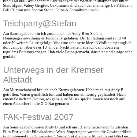
rund 140.000 Besucher zum Gratiskonzert der Wiener Philharmoniker unter
Stardirigent Valéry Gergiev. Gekommen sind auch der ehemalige US Präsident
Bill Clinton und Sharon Stone. Fotos & Fotoalbum inside
Teichparty@Stefan
Am Samstagabend bin ich zusammen mit Andy B zu Stefans
Homepageeinweihung & Teichparty gefahren. Der Einladung sind rund 40
oder 50 weitere Leute gefolgt. War eine echt nette Idee :-) Wollte ursprünglich
dort campen, aber da es 10° in der Nacht hatte, habe ich dann doch ein
reguläres Bett vorgezogen. Hab viele Fotos gemacht, darunter sind einige sehr
geniale!
Unterwegs in der Kremser
Altstadt
Am Mittwochabend bin ich nach Krems gefahren. Habe mich mit Andy B
getroffen. Waren gemütlich fort und haben nur ein wenig geplaudert. Nach
einem Besuch im Avalon, wo ganz gute Musik spielte, waren wir noch auf
einen Abstecher in die X-O Bar gemacht
FAK-Festival 2007
Am Sonntagabend waren Andy B und ich am 13. internationalem Studenten
Film Festival der Filmakademie Wien. Vorgetragen wurden die Gewinnerfilme
im Programmkino "Filmcasino". Vorgeführt die Siegerfilme in zwei Blöcken,