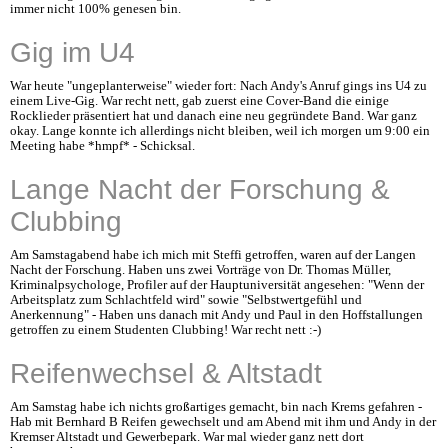
immer nicht 100% genesen bin.
Gig im U4
War heute "ungeplanterweise" wieder fort: Nach Andy's Anruf gings ins U4 zu
einem Live-Gig. War recht nett, gab zuerst eine Cover-Band die einige
Rocklieder präsentiert hat und danach eine neu gegründete Band. War ganz
okay. Lange konnte ich allerdings nicht bleiben, weil ich morgen um 9:00 ein
Meeting habe *hmpf* - Schicksal.
Lange Nacht der Forschung &
Clubbing
Am Samstagabend habe ich mich mit Steffi getroffen, waren auf der Langen
Nacht der Forschung. Haben uns zwei Vorträge von Dr. Thomas Müller,
Kriminalpsychologe, Profiler auf der Hauptuniversität angesehen: "Wenn der
Arbeitsplatz zum Schlachtfeld wird" sowie "Selbstwertgefühl und
Anerkennung" - Haben uns danach mit Andy und Paul in den Hoffstallungen
getroffen zu einem Studenten Clubbing! War recht nett :-)
Reifenwechsel & Altstadt
Am Samstag habe ich nichts großartiges gemacht, bin nach Krems gefahren -
Hab mit Bernhard B Reifen gewechselt und am Abend mit ihm und Andy in der
Kremser Altstadt und Gewerbepark. War mal wieder ganz nett dort