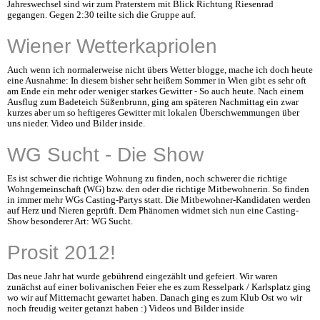
Jahreswechsel sind wir zum Praterstern mit Blick Richtung Riesenrad
gegangen. Gegen 2:30 teilte sich die Gruppe auf.
Wiener Wetterkapriolen
Auch wenn ich normalerweise nicht übers Wetter blogge, mache ich doch heute
eine Ausnahme: In diesem bisher sehr heißem Sommer in Wien gibt es sehr oft
am Ende ein mehr oder weniger starkes Gewitter - So auch heute. Nach einem
Ausflug zum Badeteich Süßenbrunn, ging am späteren Nachmittag ein zwar
kurzes aber um so heftigeres Gewitter mit lokalen Überschwemmungen über
uns nieder. Video und Bilder inside.
WG Sucht - Die Show
Es ist schwer die richtige Wohnung zu finden, noch schwerer die richtige
Wohngemeinschaft (WG) bzw. den oder die richtige Mitbewohnerin. So finden
in immer mehr WGs Casting-Partys statt. Die Mitbewohner-Kandidaten werden
auf Herz und Nieren geprüft. Dem Phänomen widmet sich nun eine Casting-
Show besonderer Art: WG Sucht.
Prosit 2012!
Das neue Jahr hat wurde gebührend eingezählt und gefeiert. Wir waren
zunächst auf einer bolivanischen Feier ehe es zum Resselpark / Karlsplatz ging
wo wir auf Mitternacht gewartet haben. Danach ging es zum Klub Ost wo wir
noch freudig weiter getanzt haben :) Videos und Bilder inside