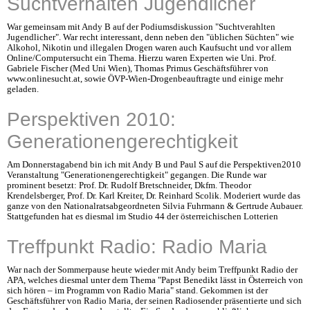
Suchtverhalten Jugendlicher
War gemeinsam mit Andy B auf der Podiumsdiskussion "Suchtverahlten
Jugendlicher". War recht interessant, denn neben den "üblichen Süchten" wie
Alkohol, Nikotin und illegalen Drogen waren auch Kaufsucht und vor allem
Online/Computersucht ein Thema. Hierzu waren Experten wie Uni. Prof.
Gabriele Fischer (Med Uni Wien), Thomas Primus Geschäftsführer von
www.onlinesucht.at, sowie ÖVP-Wien-Drogenbeauftragte und einige mehr
geladen.
Perspektiven 2010:
Generationengerechtigkeit
Am Donnerstagabend bin ich mit Andy B und Paul S auf die Perspektiven2010
Veranstaltung "Generationengerechtigkeit" gegangen. Die Runde war
prominent besetzt: Prof. Dr. Rudolf Bretschneider, Dkfm. Theodor
Krendelsberger, Prof. Dr. Karl Kreiter, Dr. Reinhard Scolik. Moderiert wurde das
ganze von den Nationalratsabgeordneten Silvia Fuhrmann & Gertrude Aubauer.
Stattgefunden hat es diesmal im Studio 44 der österreichischen Lotterien
Treffpunkt Radio: Radio Maria
War nach der Sommerpause heute wieder mit Andy beim Treffpunkt Radio der
APA, welches diesmal unter dem Thema "Papst Benedikt lässt in Österreich von
sich hören – im Programm von Radio Maria" stand. Gekommen ist der
Geschäftsführer von Radio Maria, der seinen Radiosender präsentierte und sich