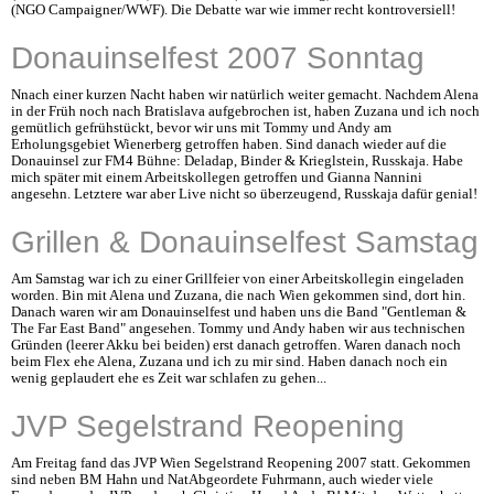
(NGO Campaigner/WWF). Die Debatte war wie immer recht kontroversiell!
Donauinselfest 2007 Sonntag
Nnach einer kurzen Nacht haben wir natürlich weiter gemacht. Nachdem Alena
in der Früh noch nach Bratislava aufgebrochen ist, haben Zuzana und ich noch
gemütlich gefrühstückt, bevor wir uns mit Tommy und Andy am
Erholungsgebiet Wienerberg getroffen haben. Sind danach wieder auf die
Donauinsel zur FM4 Bühne: Deladap, Binder & Krieglstein, Russkaja. Habe
mich später mit einem Arbeitskollegen getroffen und Gianna Nannini
angesehn. Letztere war aber Live nicht so überzeugend, Russkaja dafür genial!
Grillen & Donauinselfest Samstag
Am Samstag war ich zu einer Grillfeier von einer Arbeitskollegin eingeladen
worden. Bin mit Alena und Zuzana, die nach Wien gekommen sind, dort hin.
Danach waren wir am Donauinselfest und haben uns die Band "Gentleman &
The Far East Band" angesehen. Tommy und Andy haben wir aus technischen
Gründen (leerer Akku bei beiden) erst danach getroffen. Waren danach noch
beim Flex ehe Alena, Zuzana und ich zu mir sind. Haben danach noch ein
wenig geplaudert ehe es Zeit war schlafen zu gehen...
JVP Segelstrand Reopening
Am Freitag fand das JVP Wien Segelstrand Reopening 2007 statt. Gekommen
sind neben BM Hahn und NatAbgeordete Fuhrmann, auch wieder viele