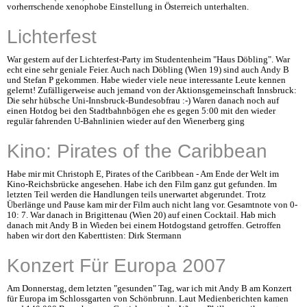
vorherrschende xenophobe Einstellung in Österreich unterhalten.
Lichterfest
War gestern auf der Lichterfest-Party im Studentenheim "Haus Döbling". War
echt eine sehr geniale Feier. Auch nach Döbling (Wien 19) sind auch Andy B
und Stefan P gekommen. Habe wieder viele neue interessante Leute kennen
gelernt! Zufälligerweise auch jemand von der Aktionsgemeinschaft Innsbruck:
Die sehr hübsche Uni-Innsbruck-Bundesobfrau :-) Waren danach noch auf
einen Hotdog bei den Stadtbahnbögen ehe es gegen 5:00 mit den wieder
regulär fahrenden U-Bahnlinien wieder auf den Wienerberg ging
Kino: Pirates of the Caribbean
Habe mir mit Christoph E, Pirates of the Caribbean - Am Ende der Welt im
Kino-Reichsbrücke angesehen. Habe ich den Film ganz gut gefunden. Im
letzten Teil werden die Handlungen teils unerwartet abgerundet. Trotz
Überlänge und Pause kam mir der Film auch nicht lang vor. Gesamtnote von 0-
10: 7. War danach in Brigittenau (Wien 20) auf einen Cocktail. Hab mich
danach mit Andy B in Wieden bei einem Hotdogstand getroffen. Getroffen
haben wir dort den Kaberttisten: Dirk Stermann
Konzert Für Europa 2007
Am Donnerstag, dem letzten "gesunden" Tag, war ich mit Andy B am Konzert
für Europa im Schlossgarten von Schönbrunn. Laut Medienberichten kamen