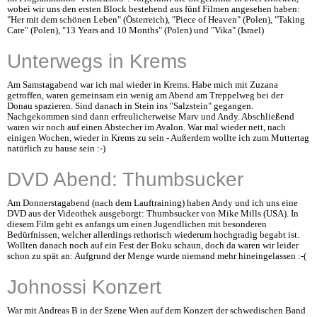
wobei wir uns den ersten Block bestehend aus fünf Filmen angesehen haben:
"Her mit dem schönen Leben" (Österreich), "Piece of Heaven" (Polen), "Taking
Care" (Polen), "13 Years and 10 Months" (Polen) und "Vika" (Israel)
Unterwegs in Krems
Am Samstagabend war ich mal wieder in Krems. Habe mich mit Zuzana
getroffen, waren gemeinsam ein wenig am Abend am Treppelweg bei der
Donau spazieren. Sind danach in Stein ins "Salzstein" gegangen.
Nachgekommen sind dann erfreulicherweise Marv und Andy. Abschließend
waren wir noch auf einen Abstecher im Avalon. War mal wieder nett, nach
einigen Wochen, wieder in Krems zu sein - Außerdem wollte ich zum Muttertag
natürlich zu hause sein :-)
DVD Abend: Thumbsucker
Am Donnerstagabend (nach dem Lauftraining) haben Andy und ich uns eine
DVD aus der Videothek ausgeborgt: Thumbsucker von Mike Mills (USA). In
diesem Film geht es anfangs um einen Jugendlichen mit besonderen
Bedürfnissen, welcher allerdings rethorisch wiederum hochgradig begabt ist.
Wollten danach noch auf ein Fest der Boku schaun, doch da waren wir leider
schon zu spät an: Aufgrund der Menge wurde niemand mehr hineingelassen :-(
Johnossi Konzert
War mit Andreas B in der Szene Wien auf dem Konzert der schwedischen Band