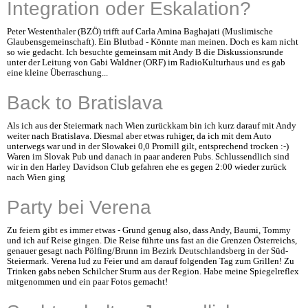
Integration oder Eskalation?
Peter Westenthaler (BZÖ) trifft auf Carla Amina Baghajati (Muslimische
Glaubensgemeinschaft). Ein Blutbad - Könnte man meinen. Doch es kam nicht
so wie gedacht. Ich besuchte gemeinsam mit Andy B die Diskussionsrunde
unter der Leitung von Gabi Waldner (ORF) im RadioKulturhaus und es gab
eine kleine Überraschung...
Back to Bratislava
Als ich aus der Steiermark nach Wien zurückkam bin ich kurz darauf mit Andy
weiter nach Bratislava. Diesmal aber etwas ruhiger, da ich mit dem Auto
unterwegs war und in der Slowakei 0,0 Promill gilt, entsprechend trocken :-)
Waren im Slovak Pub und danach in paar anderen Pubs. Schlussendlich sind
wir in den Harley Davidson Club gefahren ehe es gegen 2:00 wieder zurück
nach Wien ging
Party bei Verena
Zu feiern gibt es immer etwas - Grund genug also, dass Andy, Baumi, Tommy
und ich auf Reise gingen. Die Reise führte uns fast an die Grenzen Österreichs,
genauer gesagt nach Pölfing/Brunn im Bezirk Deutschlandsberg in der Süd-
Steiermark. Verena lud zu Feier und am darauf folgenden Tag zum Grillen! Zu
Trinken gabs neben Schilcher Sturm aus der Region. Habe meine Spiegelreflex
mitgenommen und ein paar Fotos gemacht!