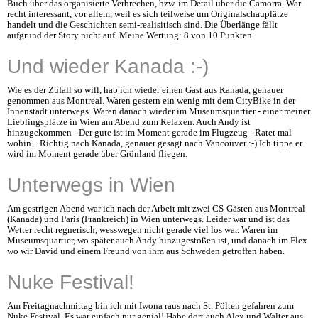
Buch über das organisierte Verbrechen, bzw. im Detail über die Camorra. War
recht interessant, vor allem, weil es sich teilweise um Originalschauplätze
handelt und die Geschichten semi-realisitisch sind. Die Überlänge fällt
aufgrund der Story nicht auf. Meine Wertung: 8 von 10 Punkten
Und wieder Kanada :-)
Wie es der Zufall so will, hab ich wieder einen Gast aus Kanada, genauer
genommen aus Montreal. Waren gestern ein wenig mit dem CityBike in der
Innenstadt unterwegs. Waren danach wieder im Museumsquartier - einer meiner
Lieblingsplätze in Wien am Abend zum Relaxen. Auch Andy ist
hinzugekommen - Der gute ist im Moment gerade im Flugzeug - Ratet mal
wohin... Richtig nach Kanada, genauer gesagt nach Vancouver :-) Ich tippe er
wird im Moment gerade über Grönland fliegen.
Unterwegs in Wien
Am gestrigen Abend war ich nach der Arbeit mit zwei CS-Gästen aus Montreal
(Kanada) und Paris (Frankreich) in Wien unterwegs. Leider war und ist das
Wetter recht regnerisch, wesswegen nicht gerade viel los war. Waren im
Museumsquartier, wo später auch Andy hinzugestoßen ist, und danach im Flex
wo wir David und einem Freund von ihm aus Schweden getroffen haben.
Nuke Festival!
Am Freitagnachmittag bin ich mit Iwona raus nach St. Pölten gefahren zum
Nuke Festival. Es war einfach nur genial! Habe dort auch Alex und Walter aus