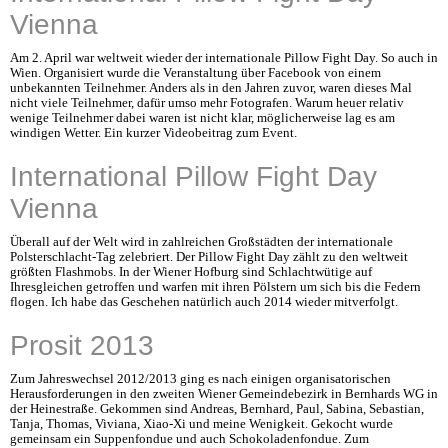
Vienna
Am 2. April war weltweit wieder der internationale Pillow Fight Day. So auch in
Wien. Organisiert wurde die Veranstaltung über Facebook von einem
unbekannten Teilnehmer. Anders als in den Jahren zuvor, waren dieses Mal
nicht viele Teilnehmer, dafür umso mehr Fotografen. Warum heuer relativ
wenige Teilnehmer dabei waren ist nicht klar, möglicherweise lag es am
windigen Wetter. Ein kurzer Videobeitrag zum Event.
International Pillow Fight Day
Vienna
Überall auf der Welt wird in zahlreichen Großstädten der internationale
Polsterschlacht-Tag zelebriert. Der Pillow Fight Day zählt zu den weltweit
größten Flashmobs. In der Wiener Hofburg sind Schlachtwütige auf
Ihresgleichen getroffen und warfen mit ihren Pölstern um sich bis die Federn
flogen. Ich habe das Geschehen natürlich auch 2014 wieder mitverfolgt.
Prosit 2013
Zum Jahreswechsel 2012/2013 ging es nach einigen organisatorischen
Herausforderungen in den zweiten Wiener Gemeindebezirk in Bernhards WG in
der Heinestraße. Gekommen sind Andreas, Bernhard, Paul, Sabina, Sebastian,
Tanja, Thomas, Viviana, Xiao-Xi und meine Wenigkeit. Gekocht wurde
gemeinsam ein Suppenfondue und auch Schokoladenfondue. Zum