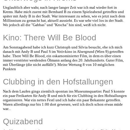
Unglaublich aber wahr, nach langer langer Zeit war ich mal wieder fort in
Krems. Habe mich zuerst mit Bernhard B zu einem Spieleabend getroffen und
später mit Andy B in der Stadt. War interessant zu sehen, wie es jetzt nach dem
Millinnium zu gemacht hat, aktuell aussieht. Es war sehr viel los in der Stadt.
Wo jedoch all die "Gabbas" und "Krocha" hin sind, weiß ich nicht.
Kino: There Will Be Blood
Am Sonntagabend habe ich kurz Christoph und Silvia besucht, ehe ich mich
danach mit Andy B und Paul S im Votivkino in Alsergrund (Wien 9) getroffen
habe. There Will Be Blood, ein oskarnominierter Film, in dem es über einen
immer verstörter werdenden Ölmann anfang des 20. Jahrhunderts. Guter Film,
mit Überlänge (die nicht auffällt!). Meine Wertung 8 von 10 möglichen
Punkten
Clubbing in den Hofstallungen
Nach dem Laufen gings ziemlich spontan ins Museumsquartier. Paul S konnte
ein paar Freikarten für Andy B und mich für ein Clubbing in den Hofstallungen
organisieren. War ein nettes Festl und ich habe ein paar Bekannte getroffen.
Waren allerdings nur bis 1:00 dort gewesen, weil ich doch schon etwas müde
war...
Quizabend