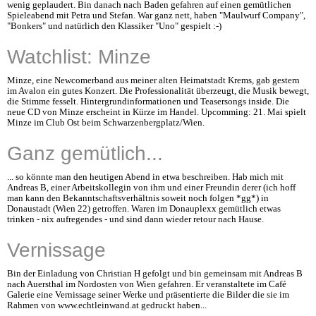
wenig geplaudert. Bin danach nach Baden gefahren auf einen gemütlichen
Spieleabend mit Petra und Stefan. War ganz nett, haben "Maulwurf Company",
"Bonkers" und natürlich den Klassiker "Uno" gespielt :-)
Watchlist: Minze
Minze, eine Newcomerband aus meiner alten Heimatstadt Krems, gab gestern
im Avalon ein gutes Konzert. Die Professionalität überzeugt, die Musik bewegt,
die Stimme fesselt. Hintergrundinformationen und Teasersongs inside. Die
neue CD von Minze erscheint in Kürze im Handel. Upcomming: 21. Mai spielt
Minze im Club Ost beim Schwarzenbergplatz/Wien.
Ganz gemütlich...
... so könnte man den heutigen Abend in etwa beschreiben. Hab mich mit
Andreas B, einer Arbeitskollegin von ihm und einer Freundin derer (ich hoff
man kann den Bekanntschaftsverhältnis soweit noch folgen *gg*) in
Donaustadt (Wien 22) getroffen. Waren im Donauplexx gemütlich etwas
trinken - nix aufregendes - und sind dann wieder retour nach Hause.
Vernissage
Bin der Einladung von Christian H gefolgt und bin gemeinsam mit Andreas B
nach Auersthal im Nordosten von Wien gefahren. Er veranstaltete im Café
Galerie eine Vernissage seiner Werke und präsentierte die Bilder die sie im
Rahmen von www.echtleinwand.at gedruckt haben...