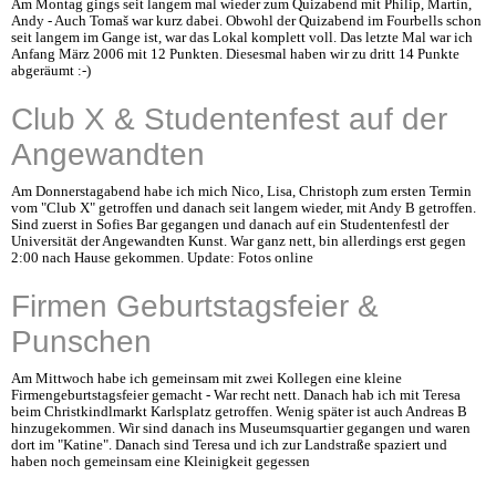
Am Montag gings seit langem mal wieder zum Quizabend mit Philip, Martin,
Andy - Auch Tomaš war kurz dabei. Obwohl der Quizabend im Fourbells schon
seit langem im Gange ist, war das Lokal komplett voll. Das letzte Mal war ich
Anfang März 2006 mit 12 Punkten. Diesesmal haben wir zu dritt 14 Punkte
abgeräumt :-)
Club X & Studentenfest auf der
Angewandten
Am Donnerstagabend habe ich mich Nico, Lisa, Christoph zum ersten Termin
vom "Club X" getroffen und danach seit langem wieder, mit Andy B getroffen.
Sind zuerst in Sofies Bar gegangen und danach auf ein Studentenfestl der
Universität der Angewandten Kunst. War ganz nett, bin allerdings erst gegen
2:00 nach Hause gekommen. Update: Fotos online
Firmen Geburtstagsfeier &
Punschen
Am Mittwoch habe ich gemeinsam mit zwei Kollegen eine kleine
Firmengeburtstagsfeier gemacht - War recht nett. Danach hab ich mit Teresa
beim Christkindlmarkt Karlsplatz getroffen. Wenig später ist auch Andreas B
hinzugekommen. Wir sind danach ins Museumsquartier gegangen und waren
dort im "Katine". Danach sind Teresa und ich zur Landstraße spaziert und
haben noch gemeinsam eine Kleinigkeit gegessen