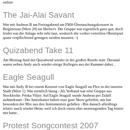
online
The Jai-Alai Savant
War mit Andreas B am Freitagabend am FM4-Überraschungskonzert in
Brigittenau (Wien 20) im Shelter's. Die Gruppe war eigentlich ganz gut, doch
leider war die Anlage sehr sehr laut, wodurch die vorher verteilten Ohrstöpsel
quasi verpflichtend getragen werden mussten :-(
Quizabend Take 11
Am Montag fand der Quizabend wieder in der großen Runde statt. Diesmal
waren neben Andy auch wieder einige Kollegen aus der Kammer dabei...
Eagle Seagull
War mit Andy B bei einem Konzert von Eagle Seagull im Flex in der inneren
Stadt (Wien 1). War ziemlich lässig - Als Vorband war eine Gruppe aus
Stockholm: Friska Viljor. Auf Eagle Seagull wurde Andreas per Zufall
aufmerksam - Die Amerikaner haben eine gute Show geliefert, mir hat
besonders der Mix aus den Instrumenten gefallen - Bin danach allerdings
relativ rasch wieder Heim, weil ich doch einen eher anstrengenden Tag hinter
mir hatte...
Protest Songcontest 2007