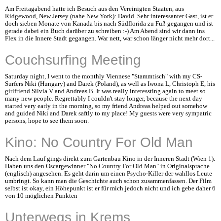
Am Freitagabend hatte ich Besuch aus den Vereinigten Staaten, aus
Ridgewood, New Jersey (nahe New York): David. Sehr interessanter Gast, ist er
doch sieben Monate von Kanada bis nach Südflorida zu Fuß gegangen und ist
gerade dabei ein Buch darüber zu schreiben :-) Am Abend sind wir dann ins
Flex in die Innere Stadt gegangen. War nett, war schon länger nicht mehr dort...
Couchsurfing Meeting
Saturday night, I went to the monthly Viennese "Stammtisch" with my CS-
Surfers Niki (Hungary) and Darek (Poland), as well as Iwona L, Christoph E, his
girlfriend Silvia V and Andreas B. It was really interessting again to meet so
many new people. Regrettably I couldn't stay longer, because the next day
started very early in the morning, so my friend Andreas helped out somehow
and guided Niki and Darek saftly to my place! My guests were very sympatric
persons, hope to see them soon.
Kino: No Country For Old Man
Nach dem Lauf gings direkt zum Gartenbau Kino in der Inneren Stadt (Wien 1).
Haben uns den Oscargewinner "No Country For Old Man" in Originalsprache
(englisch) angesehen. Es geht darin um einen Psycho-Killer der wahllos Leute
umbringt. So kann man die Geschichte auch schon zusammenfassen. Der Film
selbst ist okay, ein Höhepunkt ist er für mich jedoch nicht und ich gebe daher 6
von 10 möglichen Punkten
Unterwegs in Krems