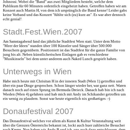
Johnossi. Wobei die "Band" aus zwei Mitgliedern besteht, welche dem
Publikum für 60 Minuten ordentlich eingeheizt haben. Getroffen haben wir am
Konzert auch Martin H, von dem ich ursprünglich die Band kenne! Leider gabs
keine Vorband und das Konzert "fühlte sich (zu) kurz an". Es war aber dennoch
echt genial!
Stadt.Fest.Wien.2007
Am Samstagabend fand das jährliche Stadtfest Wien statt. Unter dem Motto
"Meer der Ideen" standen über 100 Künstler und Sänger über 500.000
Besuchern gegenübern. Positioniert ist das Stadtfest für die ganze Familie von
jung bis alt. Neben künstlicherischen Einlagen gab es verschiedene
"Musikinseln" bei dem unter anderem auch Naked Lunch gespielt haben.
Unterwegs in Wien
Habe mich heute mit Chrisitan H in der inneren Stadt (Wien 1) getroffen und
über ein paar Dinge gesprochen. Schon länger wieder her, war ganz nett. Waren
danach noch auf einen Sprung im Bermuda Dreieck. Danach hab bin ich nach
Wieden (Wien 4) gefahren und hab mich mit Andy im Schikander getroffen um
ein wenig zu plaudern. Sonst war heute eigentlich nix großartiges :-)
Donaufestival 2007
Das Donaufestival welches vor allem als Kunst & Kultur Veranstaltung weit
über die Grenzen Österreichs bekannt ist, lockt auch huer zahlreiche Besucher
nach Krems. Nun haben wir, Andy B und ich, uns auch dazu entschlossen, dem