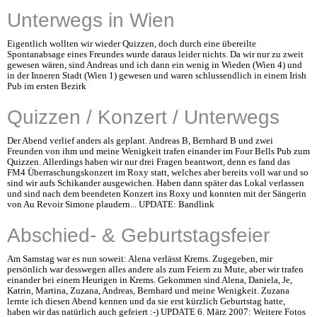
Unterwegs in Wien
Eigentlich wollten wir wieder Quizzen, doch durch eine übereilte
Spontanabsage eines Freundes wurde daraus leider nichts. Da wir nur zu zweit
gewesen wären, sind Andreas und ich dann ein wenig in Wieden (Wien 4) und
in der Inneren Stadt (Wien 1) gewesen und waren schlussendlich in einem Irish
Pub im ersten Bezirk
Quizzen / Konzert / Unterwegs
Der Abend verlief anders als geplant. Andreas B, Bernhard B und zwei
Freunden von ihm und meine Wenigkeit trafen einander im Four Bells Pub zum
Quizzen. Allerdings haben wir nur drei Fragen beantwort, denn es fand das
FM4 Überraschungskonzert im Roxy statt, welches aber bereits voll war und so
sind wir aufs Schikander ausgewichen. Haben dann später das Lokal verlassen
und sind nach dem beendeten Konzert ins Roxy und konnten mit der Sängerin
von Au Revoir Simone plaudern... UPDATE: Bandlink
Abschied- & Geburtstagsfeier
Am Samstag war es nun soweit: Alena verlässt Krems. Zugegeben, mir
persönlich war desswegen alles andere als zum Feiern zu Mute, aber wir trafen
einander bei einem Heurigen in Krems. Gekommen sind Alena, Daniela, Je,
Katrin, Martina, Zuzana, Andreas, Bernhard und meine Wenigkeit. Zuzana
lernte ich diesen Abend kennen und da sie erst kürzlich Geburtstag hatte,
haben wir das natürlich auch gefeiert :-) UPDATE 6. März 2007: Weitere Fotos