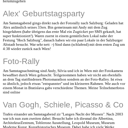
herumzugehen
Alex' Geburtstagsparty
Am Samstagabend gings direkt nach der Fotorally nach Salzburg: Geladen hat
Alex anlässlich seines 33ers. Bin gemeinsam mit Andy mit dem Zug
hingefahren (habe übrigens das erste Mal ein Zugticket per SMS gekauft, hat
super funktioniert!). Waren zuerst in einem gemütlichen Lokal nahe der
Festung "Hoch Salzburg", danach haben wir ein paar Lokale in der Salzburger
Altstadt besucht. War sehr nett :-) Sind dann (schlafend) mit dem ersten Zug um
4:38 wieder zurück nach Wien!
Foto-Rally
Am Samstagnachmittag sind Andy, Silvia und ich in Wien mit der Fotokamera
bewaffnet durch Wien gehuscht. Teilgenommen haben wir nicht am ebenfalls
an dem Tag stattfindenen Photomarathon sondern an der Foto-Ralley. Ist etwa
so ähnlich, jedoch etwas "entspannter" und im kleineren Rahmen. Wie auch vor
einem Monat in Bratislava gabs verschiedene Themen. Meine Teilnehmerfotos
sind online
Van Gogh, Schiele, Picasso & Co
Trafen einander am Samstagabend zir "Langen Nacht der Mussen". Nach 2003
war ich nun zum zweiten dabei. Besucht habe ich diesmal die Albertina,
ArchitekturZentrum, Toblerone Ausstellung, Leopold Museum, Museum
Moderne Kunst, Kunsthistorisches Museum. Dabei habe ich viele Werke