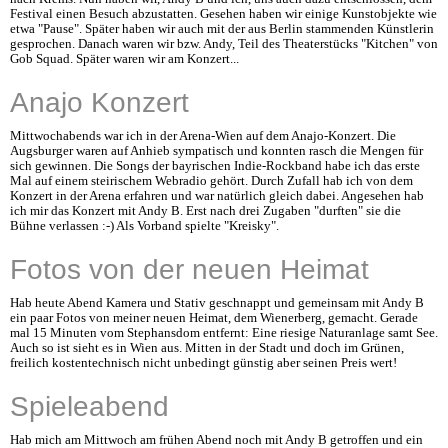
Festival einen Besuch abzustatten. Gesehen haben wir einige Kunstobjekte wie
etwa "Pause". Später haben wir auch mit der aus Berlin stammenden Künstlerin
gesprochen. Danach waren wir bzw. Andy, Teil des Theaterstücks "Kitchen" von
Gob Squad. Später waren wir am Konzert...
Anajo Konzert
Mittwochabends war ich in der Arena-Wien auf dem Anajo-Konzert. Die
Augsburger waren auf Anhieb sympatisch und konnten rasch die Mengen für
sich gewinnen. Die Songs der bayrischen Indie-Rockband habe ich das erste
Mal auf einem steirischem Webradio gehört. Durch Zufall hab ich von dem
Konzert in der Arena erfahren und war natürlich gleich dabei. Angesehen hab
ich mir das Konzert mit Andy B. Erst nach drei Zugaben "durften" sie die
Bühne verlassen :-) Als Vorband spielte "Kreisky".
Fotos von der neuen Heimat
Hab heute Abend Kamera und Stativ geschnappt und gemeinsam mit Andy B
ein paar Fotos von meiner neuen Heimat, dem Wienerberg, gemacht. Gerade
mal 15 Minuten vom Stephansdom entfernt: Eine riesige Naturanlage samt See.
Auch so ist sieht es in Wien aus. Mitten in der Stadt und doch im Grünen,
freilich kostentechnisch nicht unbedingt günstig aber seinen Preis wert!
Spieleabend
Hab mich am Mittwoch am frühen Abend noch mit Andy B getroffen und ein