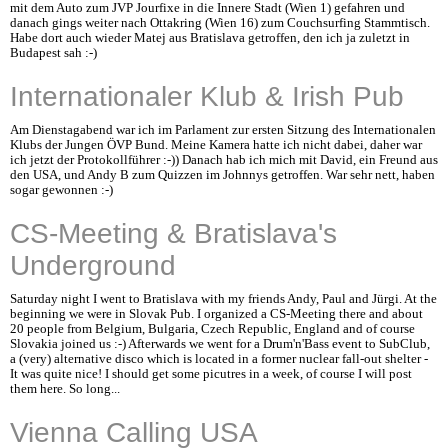
mit dem Auto zum JVP Jourfixe in die Innere Stadt (Wien 1) gefahren und
danach gings weiter nach Ottakring (Wien 16) zum Couchsurfing Stammtisch.
Habe dort auch wieder Matej aus Bratislava getroffen, den ich ja zuletzt in
Budapest sah :-)
Internationaler Klub & Irish Pub
Am Dienstagabend war ich im Parlament zur ersten Sitzung des Internationalen
Klubs der Jungen ÖVP Bund. Meine Kamera hatte ich nicht dabei, daher war
ich jetzt der Protokollführer :-)) Danach hab ich mich mit David, ein Freund aus
den USA, und Andy B zum Quizzen im Johnnys getroffen. War sehr nett, haben
sogar gewonnen :-)
CS-Meeting & Bratislava's
Underground
Saturday night I went to Bratislava with my friends Andy, Paul and Jürgi. At the
beginning we were in Slovak Pub. I organized a CS-Meeting there and about
20 people from Belgium, Bulgaria, Czech Republic, England and of course
Slovakia joined us :-) Afterwards we went for a Drum'n'Bass event to SubClub,
a (very) alternative disco which is located in a former nuclear fall-out shelter -
It was quite nice! I should get some picutres in a week, of course I will post
them here. So long...
Vienna Calling USA