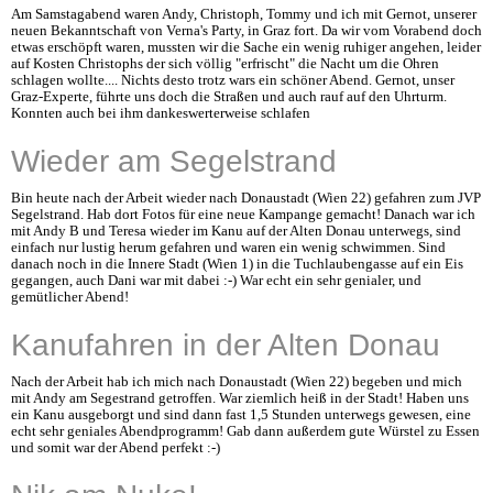
Am Samstagabend waren Andy, Christoph, Tommy und ich mit Gernot, unserer
neuen Bekanntschaft von Verna's Party, in Graz fort. Da wir vom Vorabend doch
etwas erschöpft waren, mussten wir die Sache ein wenig ruhiger angehen, leider
auf Kosten Christophs der sich völlig "erfrischt" die Nacht um die Ohren
schlagen wollte.... Nichts desto trotz wars ein schöner Abend. Gernot, unser
Graz-Experte, führte uns doch die Straßen und auch rauf auf den Uhrturm.
Konnten auch bei ihm dankeswerterweise schlafen
Wieder am Segelstrand
Bin heute nach der Arbeit wieder nach Donaustadt (Wien 22) gefahren zum JVP
Segelstrand. Hab dort Fotos für eine neue Kampange gemacht! Danach war ich
mit Andy B und Teresa wieder im Kanu auf der Alten Donau unterwegs, sind
einfach nur lustig herum gefahren und waren ein wenig schwimmen. Sind
danach noch in die Innere Stadt (Wien 1) in die Tuchlaubengasse auf ein Eis
gegangen, auch Dani war mit dabei :-) War echt ein sehr genialer, und
gemütlicher Abend!
Kanufahren in der Alten Donau
Nach der Arbeit hab ich mich nach Donaustadt (Wien 22) begeben und mich
mit Andy am Segestrand getroffen. War ziemlich heiß in der Stadt! Haben uns
ein Kanu ausgeborgt und sind dann fast 1,5 Stunden unterwegs gewesen, eine
echt sehr geniales Abendprogramm! Gab dann außerdem gute Würstel zu Essen
und somit war der Abend perfekt :-)