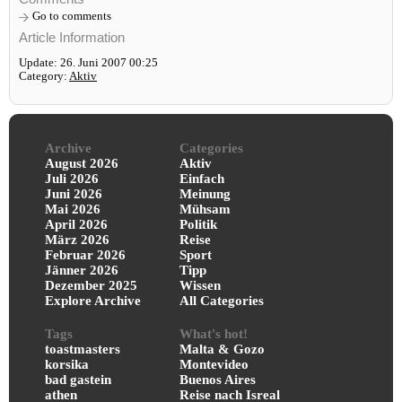
Go to comments
Article Information
Update: 26. Juni 2007 00:25
Category:
Aktiv
Archive
Categories
August 2026
Aktiv
Juli 2026
Einfach
Juni 2026
Meinung
Mai 2026
Mühsam
April 2026
Politik
März 2026
Reise
Februar 2026
Sport
Jänner 2026
Tipp
Dezember 2025
Wissen
Explore Archive
All Categories
Tags
What's hot!
toastmasters
Malta & Gozo
korsika
Montevideo
bad gastein
Buenos Aires
athen
Reise nach Isreal