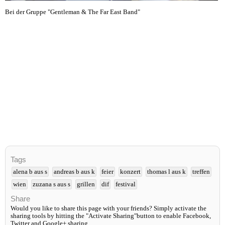
Bei der Gruppe "Gentleman & The Far East Band"
Tags
alena b aus s
andreas b aus k
feier
konzert
thomas l aus k
treffen
wien
zuzana s aus s
grillen
dif
festival
Share
Would you like to share this page with your friends? Simply activate the
sharing tools by hitting the "Activate Sharing"button to enable Facebook,
Twitter and Google+ sharing.