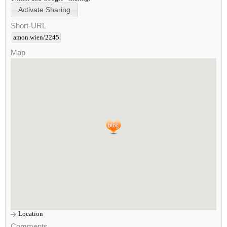
Short-URL
amon.wien/2245
Map
Location
Comments