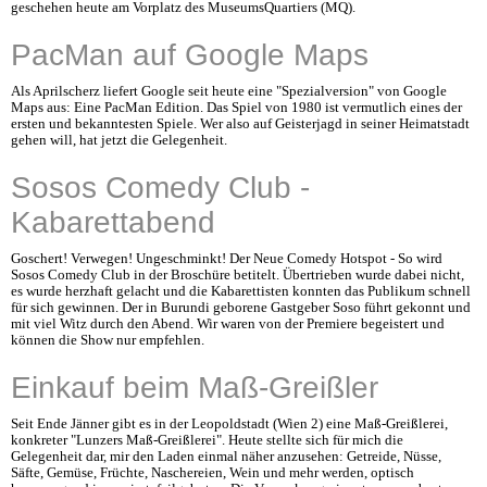
geschehen heute am Vorplatz des MuseumsQuartiers (MQ).
PacMan auf Google Maps
Als Aprilscherz liefert Google seit heute eine "Spezialversion" von Google
Maps aus: Eine PacMan Edition. Das Spiel von 1980 ist vermutlich eines der
ersten und bekanntesten Spiele. Wer also auf Geisterjagd in seiner Heimatstadt
gehen will, hat jetzt die Gelegenheit.
Sosos Comedy Club -
Kabarettabend
Goschert! Verwegen! Ungeschminkt! Der Neue Comedy Hotspot - So wird
Sosos Comedy Club in der Broschüre betitelt. Übertrieben wurde dabei nicht,
es wurde herzhaft gelacht und die Kabarettisten konnten das Publikum schnell
für sich gewinnen. Der in Burundi geborene Gastgeber Soso führt gekonnt und
mit viel Witz durch den Abend. Wir waren von der Premiere begeistert und
können die Show nur empfehlen.
Einkauf beim Maß-Greißler
Seit Ende Jänner gibt es in der Leopoldstadt (Wien 2) eine Maß-Greißlerei,
konkreter "Lunzers Maß-Greißlerei". Heute stellte sich für mich die
Gelegenheit dar, mir den Laden einmal näher anzusehen: Getreide, Nüsse,
Säfte, Gemüse, Früchte, Naschereien, Wein und mehr werden, optisch