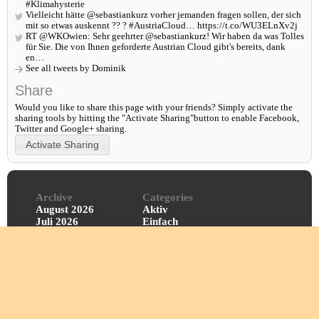
#Klimahysterie
Vielleicht hätte @sebastiankurz vorher jemanden fragen sollen, der sich
mit so etwas auskennt ?? ? #AustriaCloud… https://t.co/WU3ELnXv2j
RT @WKOwien: Sehr geehrter @sebastiankurz! Wir haben da was Tolles
für Sie. Die von Ihnen geforderte Austrian Cloud gibt's bereits, dank
en…
See all tweets by Dominik
Share
Would you like to share this page with your friends? Simply activate the
sharing tools by hitting the "Activate Sharing"button to enable Facebook,
Twitter and Google+ sharing.
Archive
Categories
August 2026
Aktiv
Juli 2026
Einfach
Juni 2026
Meinung
Mai 2026
Mühsam
April 2026
Politik
März 2026
Reise
Februar 2026
Sport
Jänner 2026
Tipp
Dezember 2025
Wissen
Explore Archive
All Categories