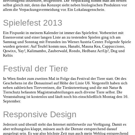
hervorragend inszeniert, feilgeboten. Die Verpackung nimmt man am besten
selbst gleich mit, denn das Konzept sieht neben biologischen Produkten vor
allem die Verpackungsvermeidung vor. Ein Lokalaugenschein.
Spielefest 2013
Ein Fixpunkt in meinem Kalender ist immer das Spielefest. Vorbereitet mit
Essensvorrat und einer langen Liste an zu testenden Spielen ging ich am
Samstag und Sonntag mit Freunden ins Wiener Austria Center. Folgende Spiele
wurden getestet: Auf Teufel komm raus, Hanabi, Mauna Kea, Cappucciono,
Quwixx, Yay!, Kalimambo, Zauberwald, Rondo, Hedbanz ActUp!, Dog und
Keltis
Festival der Tiere
In Wien findet zum zweiten Mal in Folge das Festival der Tiere statt. Ort des
Geschehens ist die Donauinsel auf Höhe der Linie U6. Vorgestellt haben sich
neben zahlreichen Tiervereinen, die Tierärzterettung und die mit Natur &
Tierschutz befassten Magistratsabteilungen auch diverse Tiere selbst. Die
Veranstaltung ist kostenlos und läuft noch bis einschließlich Montag den 16.
September.
Responsive Design
Jederzeit und überall steht das Internet mittlerweile zur Verfügung. Damit es
aber reibungslos klappt, müssen auch die Dienste entsprechend darauf
ausgelegt sein. Es war also höchste Zeit nun auch mein Weblog entsprechend