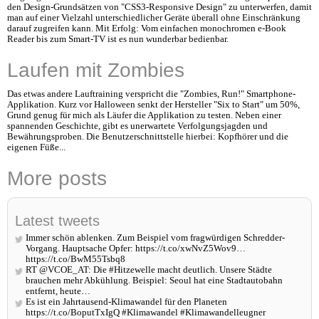
den Design-Grundsätzen von "CSS3-Responsive Design" zu unterwerfen, damit
man auf einer Vielzahl unterschiedlicher Geräte überall ohne Einschränkung
darauf zugreifen kann. Mit Erfolg: Vom einfachen monochromen e-Book
Reader bis zum Smart-TV ist es nun wunderbar bedienbar.
Laufen mit Zombies
Das etwas andere Lauftraining verspricht die "Zombies, Run!" Smartphone-
Applikation. Kurz vor Halloween senkt der Hersteller "Six to Start" um 50%,
Grund genug für mich als Läufer die Applikation zu testen. Neben einer
spannenden Geschichte, gibt es unerwartete Verfolgungsjagden und
Bewährungsproben. Die Benutzerschnittstelle hierbei: Kopfhörer und die
eigenen Füße...
More posts
Latest tweets
Immer schön ablenken. Zum Beispiel vom fragwürdigen Schredder-
Vorgang. Hauptsache Opfer: https://t.co/xwNvZ5Wov9…
https://t.co/BwM55Tsbq8
RT @VCOE_AT: Die #Hitzewelle macht deutlich. Unsere Städte
brauchen mehr Abkühlung. Beispiel: Seoul hat eine Stadtautobahn
entfernt, heute…
Es ist ein Jahrtausend-Klimawandel für den Planeten
https://t.co/BoputTxIgQ #Klimawandel #Klimawandelleugner