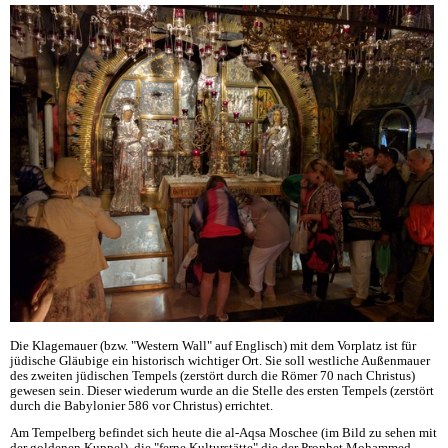
Die Klagemauer (bzw. "Western Wall" auf Englisch) mit dem Vorplatz ist für
jüdische Gläubige ein historisch wichtiger Ort. Sie soll westliche Außenmauer
des zweiten jüdischen Tempels (zerstört durch die Römer 70 nach Christus)
gewesen sein. Dieser wiederum wurde an die Stelle des ersten Tempels (zerstört
durch die Babylonier 586 vor Christus) errichtet.
Am Tempelberg befindet sich heute die al-Aqsa Moschee (im Bild zu sehen mit