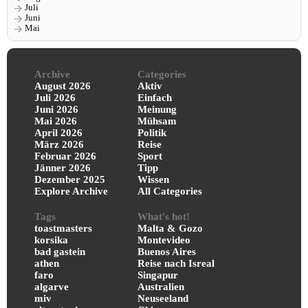
Juli
Juni
Mai
Archive
Categories
August 2026
Aktiv
Juli 2026
Einfach
Juni 2026
Meinung
Mai 2026
Mühsam
April 2026
Politik
März 2026
Reise
Februar 2026
Sport
Jänner 2026
Tipp
Dezember 2025
Wissen
Explore Archive
All Categories
Tags
What's hot!
toastmasters
Malta & Gozo
korsika
Montevideo
bad gastein
Buenos Aires
athen
Reise nach Isreal
faro
Singapur
algarve
Australien
miv
Neuseeland