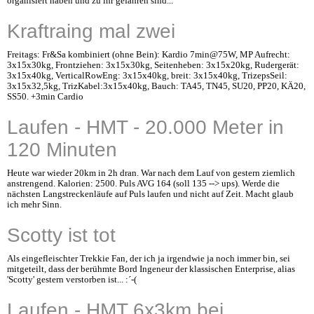
organisiert haben und zu ihr gefahren sind...
Kraftraing mal zwei
Freitags: Fr&Sa kombiniert (ohne Bein): Kardio 7min@75W, MP Aufrecht:
3x15x30kg, Frontziehen: 3x15x30kg, Seitenheben: 3x15x20kg, Rudergerät:
3x15x40kg, VerticalRowEng: 3x15x40kg, breit: 3x15x40kg, TrizepsSeil:
3x15x32,5kg, TrizKabel:3x15x40kg, Bauch: TA45, TN45, SU20, PP20, KÄ20,
SS50. +3min Cardio
Laufen - HMT - 20.000 Meter in
120 Minuten
Heute war wieder 20km in 2h dran. War nach dem Lauf von gestern ziemlich
anstrengend. Kalorien: 2500. Puls AVG 164 (soll 135 --> ups). Werde die
nächsten Langstreckenläufe auf Puls laufen und nicht auf Zeit. Macht glaub
ich mehr Sinn.
Scotty ist tot
Als eingefleischter Trekkie Fan, der ich ja irgendwie ja noch immer bin, sei
mitgeteilt, dass der berühmte Bord Ingeneur der klassischen Enterprise, alias
'Scotty' gestern verstorben ist... :´-(
Laufen - HMT 6x3km bei