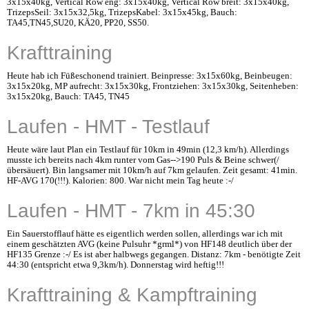
3x15x40kg, Vertical Row eng: 3x15x40kg, Vertical Row breit: 3x15x40kg,
TrizepsSeil: 3x15x32,5kg, TrizepsKabel: 3x15x45kg, Bauch:
TA45,TN45,SU20, KÄ20, PP20, SS50.
Krafttraining
Heute hab ich Füßeschonend trainiert. Beinpresse: 3x15x60kg, Beinbeugen:
3x15x20kg, MP aufrecht: 3x15x30kg, Frontziehen: 3x15x30kg, Seitenheben:
3x15x20kg, Bauch: TA45, TN45
Laufen - HMT - Testlauf
Heute wäre laut Plan ein Testlauf für 10km in 49min (12,3 km/h). Allerdings
musste ich bereits nach 4km runter vom Gas-->190 Puls & Beine schwer(/
übersäuert). Bin langsamer mit 10km/h auf 7km gelaufen. Zeit gesamt: 41min.
HF-AVG 170(!!!). Kalorien: 800. War nicht mein Tag heute :-/
Laufen - HMT - 7km in 45:30
Ein Sauerstofflauf hätte es eigentlich werden sollen, allerdings war ich mit
einem geschätzten AVG (keine Pulsuhr *grml*) von HF148 deutlich über der
HF135 Grenze :-/ Es ist aber halbwegs gegangen. Distanz: 7km - benötigte Zeit
44:30 (entspricht etwa 9,3km/h). Donnerstag wird heftig!!!
Krafttraining & Kampftraining