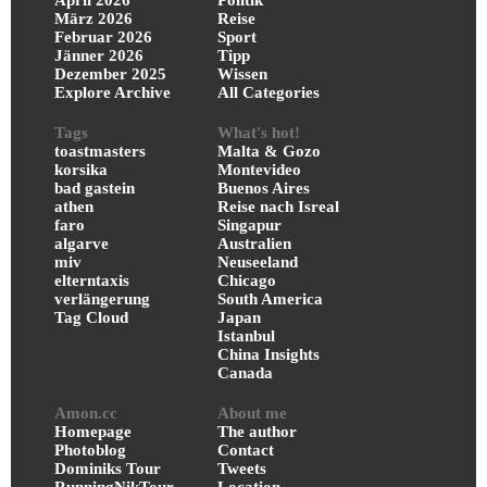
April 2026
Politik
März 2026
Reise
Februar 2026
Sport
Jänner 2026
Tipp
Dezember 2025
Wissen
Explore Archive
All Categories
Tags
What's hot!
toastmasters
Malta & Gozo
korsika
Montevideo
bad gastein
Buenos Aires
athen
Reise nach Isreal
faro
Singapur
algarve
Australien
miv
Neuseeland
elterntaxis
Chicago
verlängerung
South America
Tag Cloud
Japan
Istanbul
China Insights
Canada
Amon.cc
About me
Homepage
The author
Photoblog
Contact
Dominiks Tour
Tweets