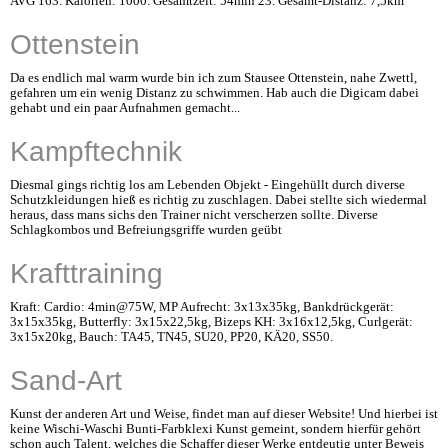
AVG 163. Kalorien: 1000. Gesamtzeit: 54min 23. Gesamt-Distanz: 7,5km
Ottenstein
Da es endlich mal warm wurde bin ich zum Stausee Ottenstein, nahe Zwettl,
gefahren um ein wenig Distanz zu schwimmen. Hab auch die Digicam dabei
gehabt und ein paar Aufnahmen gemacht...
Kampftechnik
Diesmal gings richtig los am Lebenden Objekt - Eingehüllt durch diverse
Schutzkleidungen hieß es richtig zu zuschlagen. Dabei stellte sich wiedermal
heraus, dass mans sichs den Trainer nicht verscherzen sollte. Diverse
Schlagkombos und Befreiungsgriffe wurden geübt
Krafttraining
Kraft: Cardio: 4min@75W, MP Aufrecht: 3x13x35kg, Bankdrückgerät:
3x15x35kg, Butterfly: 3x15x22,5kg, Bizeps KH: 3x16x12,5kg, Curlgerät:
3x15x20kg, Bauch: TA45, TN45, SU20, PP20, KÄ20, SS50.
Sand-Art
Kunst der anderen Art und Weise, findet man auf dieser Website! Und hierbei ist
keine Wischi-Waschi Bunti-Farbklexi Kunst gemeint, sondern hierfür gehört
schon auch Talent, welches die Schaffer dieser Werke entdeutig unter Beweis