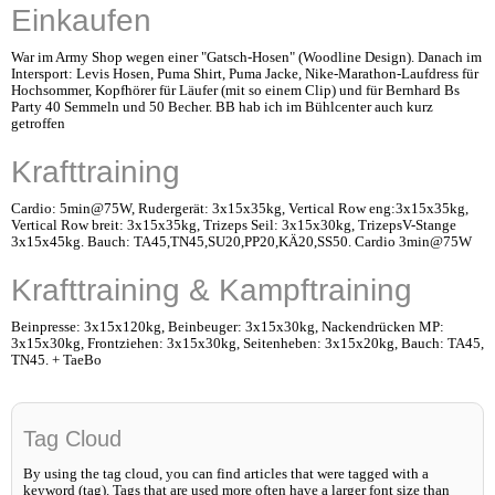
Einkaufen
War im Army Shop wegen einer "Gatsch-Hosen" (Woodline Design). Danach im
Intersport: Levis Hosen, Puma Shirt, Puma Jacke, Nike-Marathon-Laufdress für
Hochsommer, Kopfhörer für Läufer (mit so einem Clip) und für Bernhard Bs
Party 40 Semmeln und 50 Becher. BB hab ich im Bühlcenter auch kurz
getroffen
Krafttraining
Cardio: 5min@75W, Rudergerät: 3x15x35kg, Vertical Row eng:3x15x35kg,
Vertical Row breit: 3x15x35kg, Trizeps Seil: 3x15x30kg, TrizepsV-Stange
3x15x45kg. Bauch: TA45,TN45,SU20,PP20,KÄ20,SS50. Cardio 3min@75W
Krafttraining & Kampftraining
Beinpresse: 3x15x120kg, Beinbeuger: 3x15x30kg, Nackendrücken MP:
3x15x30kg, Frontziehen: 3x15x30kg, Seitenheben: 3x15x20kg, Bauch: TA45,
TN45. + TaeBo
Tag Cloud
By using the tag cloud, you can find articles that were tagged with a
keyword (tag). Tags that are used more often have a larger font size than