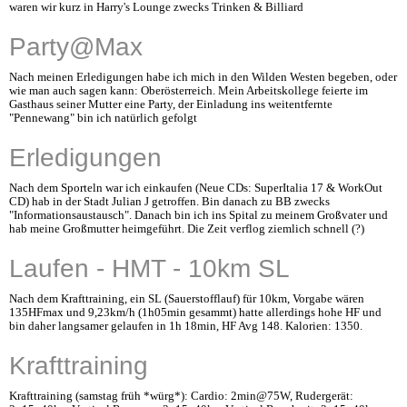
waren wir kurz in Harry's Lounge zwecks Trinken & Billiard
Party@Max
Nach meinen Erledigungen habe ich mich in den Wilden Westen begeben, oder
wie man auch sagen kann: Oberösterreich. Mein Arbeitskollege feierte im
Gasthaus seiner Mutter eine Party, der Einladung ins weitentfernte
"Pennewang" bin ich natürlich gefolgt
Erledigungen
Nach dem Sporteln war ich einkaufen (Neue CDs: SuperItalia 17 & WorkOut
CD) hab in der Stadt Julian J getroffen. Bin danach zu BB zwecks
"Informationsaustausch". Danach bin ich ins Spital zu meinem Großvater und
hab meine Großmutter heimgeführt. Die Zeit verflog ziemlich schnell (?)
Laufen - HMT - 10km SL
Nach dem Krafttraining, ein SL (Sauerstofflauf) für 10km, Vorgabe wären
135HFmax und 9,23km/h (1h05min gesammt) hatte allerdings hohe HF und
bin daher langsamer gelaufen in 1h 18min, HF Avg 148. Kalorien: 1350.
Krafttraining
Krafttraining (samstag früh *würg*): Cardio: 2min@75W, Rudergerät: