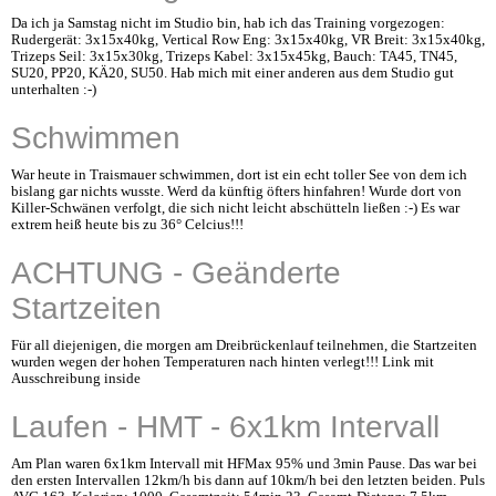
Da ich ja Samstag nicht im Studio bin, hab ich das Training vorgezogen:
Rudergerät: 3x15x40kg, Vertical Row Eng: 3x15x40kg, VR Breit: 3x15x40kg,
Trizeps Seil: 3x15x30kg, Trizeps Kabel: 3x15x45kg, Bauch: TA45, TN45,
SU20, PP20, KÄ20, SU50. Hab mich mit einer anderen aus dem Studio gut
unterhalten :-)
Schwimmen
War heute in Traismauer schwimmen, dort ist ein echt toller See von dem ich
bislang gar nichts wusste. Werd da künftig öfters hinfahren! Wurde dort von
Killer-Schwänen verfolgt, die sich nicht leicht abschütteln ließen :-) Es war
extrem heiß heute bis zu 36° Celcius!!!
ACHTUNG - Geänderte
Startzeiten
Für all diejenigen, die morgen am Dreibrückenlauf teilnehmen, die Startzeiten
wurden wegen der hohen Temperaturen nach hinten verlegt!!! Link mit
Ausschreibung inside
Laufen - HMT - 6x1km Intervall
Am Plan waren 6x1km Intervall mit HFMax 95% und 3min Pause. Das war bei
den ersten Intervallen 12km/h bis dann auf 10km/h bei den letzten beiden. Puls