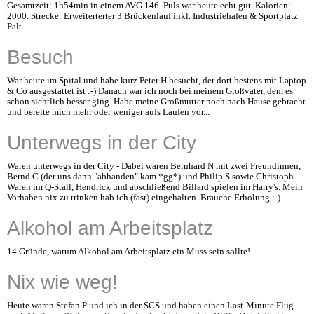
Gesamtzeit: 1h54min in einem AVG 146. Puls war heute echt gut. Kalorien:
2000. Strecke: Erweiterterter 3 Brückenlauf inkl. Industriehafen & Sportplatz
Palt
Besuch
War heute im Spital und habe kurz Peter H besucht, der dort bestens mit Laptop
& Co ausgestattet ist :-) Danach war ich noch bei meinem Großvater, dem es
schon sichtlich besser ging. Habe meine Großmutter noch nach Hause gebracht
und bereite mich mehr oder weniger aufs Laufen vor...
Unterwegs in der City
Waren unterwegs in der City - Dabei waren Bernhard N mit zwei Freundinnen,
Bernd C (der uns dann "abhanden" kam *gg*) und Philip S sowie Christoph -
Waren im Q-Stall, Hendrick und abschließend Billard spielen im Harry's. Mein
Vorhaben nix zu trinken hab ich (fast) eingehalten. Brauche Erholung :-)
Alkohol am Arbeitsplatz
14 Gründe, warum Alkohol am Arbeitsplatz ein Muss sein sollte!
Nix wie weg!
Heute waren Stefan P und ich in der SCS und haben einen Last-Minute Flug