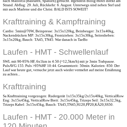
nach Mallorca (Balearen, Spanien) gebucht. Irgendein Billig-Hotel direkt am
Strand. Abflug: 29. Juli, Rückkehr: 6. August. Unterwegs sind neben Stef und
mir auch Marlene und die Chrisi. BALD ISTS SOWEIT!
Krafttraining & Kampftraining
Cardio: 5min@70W, Beinpresse: 3x15x120kg, Beinbeuger: 3x15x40kg,
Nackendrücken MP: 3x15x30kg, Frontziehen: 3x15x30kg, Seitenheben:
3x15x20kg, Bauch: TA45, TN45. War danach in TaeBo
Laufen - HMT - Schwellenlauf
SWL mit 90-95% HF, 6x1km in 4:50 (=12,5km/h) mit je 3min Trabpause.
PulsAVG:155. Puls >95%HF 10:44. Gesammtzeit: 50min. Kalorien: 850. Der
Lauf war heute gut, versuche jetzt auch wieder vermehrt auf meine Ernährung
zu achten...
Krafttraining
Sa Krafttraining vorgezogen: Rudergerät 1x15x35kg/2x15x40kg, VerticalRow
Eng: 3x15x45kg, VerticalRow Breit: 3x15x45kg, Trizeps Seil: 3x15x32,5kg,
Trizeps Kabel: 3x15x45kg, Bauch: TA45,TN45,SU20,PP20,KÄ20,SS50.
Laufen - HMT - 20.000 Meter in
120 Minuten