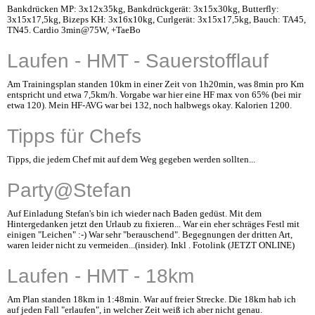
Bankdrücken MP: 3x12x35kg, Bankdrückgerät: 3x15x30kg, Butterfly:
3x15x17,5kg, Bizeps KH: 3x16x10kg, Curlgerät: 3x15x17,5kg, Bauch: TA45,
TN45. Cardio 3min@75W, +TaeBo
Laufen - HMT - Sauerstofflauf
Am Trainingsplan standen 10km in einer Zeit von 1h20min, was 8min pro Km
entspricht und etwa 7,5km/h. Vorgabe war hier eine HF max von 65% (bei mir
etwa 120). Mein HF-AVG war bei 132, noch halbwegs okay. Kalorien 1200.
Tipps für Chefs
Tipps, die jedem Chef mit auf dem Weg gegeben werden sollten...
Party@Stefan
Auf Einladung Stefan's bin ich wieder nach Baden gedüst. Mit dem
Hintergedanken jetzt den Urlaub zu fixieren... War ein eher schräges Festl mit
einigen "Leichen" :-) War sehr "berauschend". Begegnungen der dritten Art,
waren leider nicht zu vermeiden...(insider). Inkl . Fotolink (JETZT ONLINE)
Laufen - HMT - 18km
Am Plan standen 18km in 1:48min. War auf freier Strecke. Die 18km hab ich
auf jeden Fall "erlaufen", in welcher Zeit weiß ich aber nicht genau.