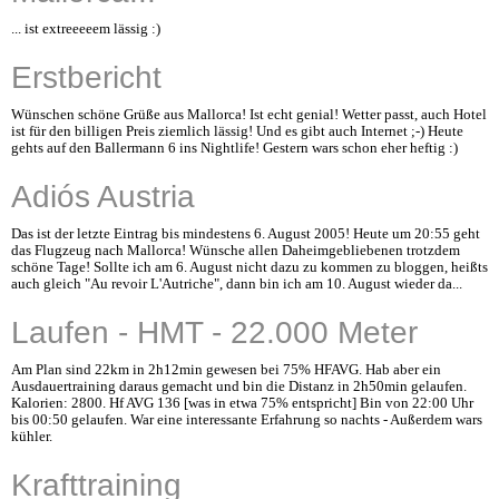
... ist extreeeeem lässig :)
Erstbericht
Wünschen schöne Grüße aus Mallorca! Ist echt genial! Wetter passt, auch Hotel
ist für den billigen Preis ziemlich lässig! Und es gibt auch Internet ;-) Heute
gehts auf den Ballermann 6 ins Nightlife! Gestern wars schon eher heftig :)
Adiós Austria
Das ist der letzte Eintrag bis mindestens 6. August 2005! Heute um 20:55 geht
das Flugzeug nach Mallorca! Wünsche allen Daheimgebliebenen trotzdem
schöne Tage! Sollte ich am 6. August nicht dazu zu kommen zu bloggen, heißts
auch gleich "Au revoir L'Autriche", dann bin ich am 10. August wieder da...
Laufen - HMT - 22.000 Meter
Am Plan sind 22km in 2h12min gewesen bei 75% HFAVG. Hab aber ein
Ausdauertraining daraus gemacht und bin die Distanz in 2h50min gelaufen.
Kalorien: 2800. Hf AVG 136 [was in etwa 75% entspricht] Bin von 22:00 Uhr
bis 00:50 gelaufen. War eine interessante Erfahrung so nachts - Außerdem wars
kühler.
Krafttraining