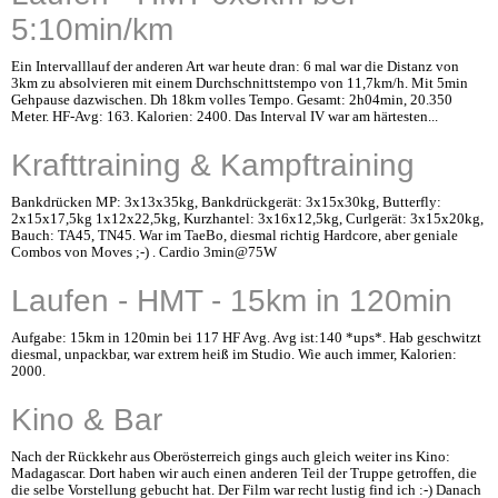
5:10min/km
Ein Intervalllauf der anderen Art war heute dran: 6 mal war die Distanz von
3km zu absolvieren mit einem Durchschnittstempo von 11,7km/h. Mit 5min
Gehpause dazwischen. Dh 18km volles Tempo. Gesamt: 2h04min, 20.350
Meter. HF-Avg: 163. Kalorien: 2400. Das Interval IV war am härtesten...
Krafttraining & Kampftraining
Bankdrücken MP: 3x13x35kg, Bankdrückgerät: 3x15x30kg, Butterfly:
2x15x17,5kg 1x12x22,5kg, Kurzhantel: 3x16x12,5kg, Curlgerät: 3x15x20kg,
Bauch: TA45, TN45. War im TaeBo, diesmal richtig Hardcore, aber geniale
Combos von Moves ;-) . Cardio 3min@75W
Laufen - HMT - 15km in 120min
Aufgabe: 15km in 120min bei 117 HF Avg. Avg ist:140 *ups*. Hab geschwitzt
diesmal, unpackbar, war extrem heiß im Studio. Wie auch immer, Kalorien:
2000.
Kino & Bar
Nach der Rückkehr aus Oberösterreich gings auch gleich weiter ins Kino:
Madagascar. Dort haben wir auch einen anderen Teil der Truppe getroffen, die
die selbe Vorstellung gebucht hat. Der Film war recht lustig find ich :-) Danach