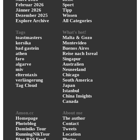
Februar 2026
Sport
Jänner 2026
Tipp
Dezember 2025
Wissen
Explore Archive
All Categories
Tags
What's hot!
toastmasters
Malta & Gozo
korsika
Montevideo
bad gastein
Buenos Aires
athen
Reise nach Isreal
faro
Singapur
algarve
Australien
miv
Neuseeland
elterntaxis
Chicago
verlängerung
South America
Tag Cloud
Japan
Istanbul
China Insights
Canada
Amon.cc
About me
Homepage
The author
Photoblog
Contact
Dominiks Tour
Tweets
RunningNikTour
Location
Blog RSS Feed
Photos