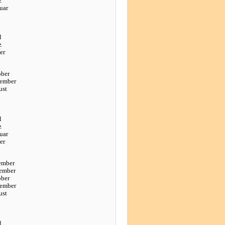
z
uar
l
z
er
ober
tember
ust
l
z
uar
er
ember
ember
ober
tember
ust
l