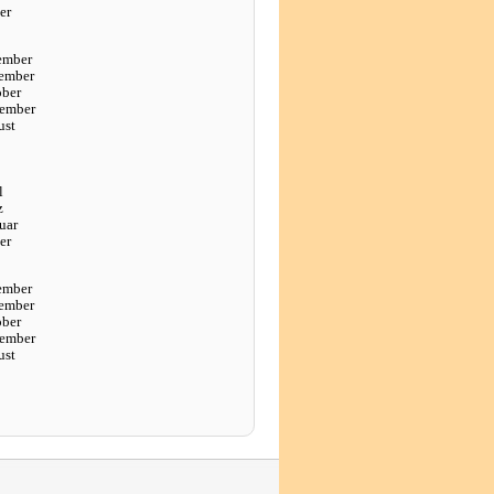
er
ember
ember
ober
tember
ust
l
z
uar
er
ember
ember
ober
tember
ust