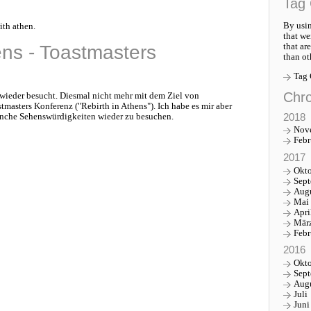
Tag 
By usin
ith athen.
that we
that ar
ens - Toastmasters
than ot
Tag
Chro
wieder besucht. Diesmal nicht mehr mit dem Ziel von
stmasters Konferenz ("Rebirth in Athens"). Ich habe es mir aber
2018
nche Sehenswürdigkeiten wieder zu besuchen.
Nov
Febr
2017
Okt
Sep
Aug
Mai
Apri
Mär
Febr
2016
Okt
Sep
Aug
Juli
Juni