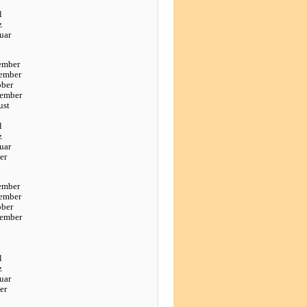
l
z
uar
ember
ember
ober
tember
ust
l
z
uar
er
ember
ember
ober
tember
l
z
uar
er