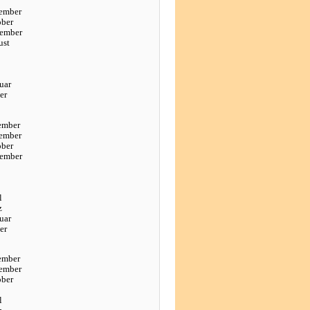
ember
ober
tember
ust
uar
er
ember
ember
ober
tember
l
z
uar
er
ember
ember
ober
l