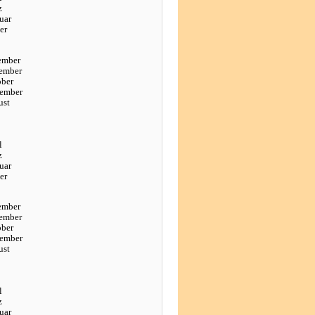
z
uar
er
ember
ember
ober
tember
ust
l
z
uar
er
ember
ember
ober
tember
ust
l
z
uar