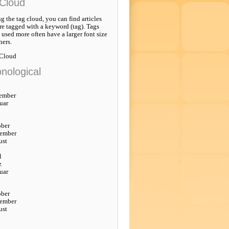
Cloud
g the tag cloud, you can find articles
re tagged with a keyword (tag). Tags
e used more often have a larger font size
hers.
 Cloud
nological
ember
uar
ober
tember
ust
l
z
uar
ober
tember
ust