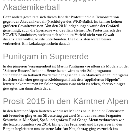
Akademikerball
Ganz anders gestaltete sich dieses Jahr der Protest und die Demonstration
gegen den Akademikerball (Nachfolger des WKR-Balls): Es kam zu keinen
größeren Gewaltexzessen. Von den 20 Kundgebungen wurde der Großteil
genehmigt, auch die Sperrzone war deutlich kleiner. Der Protestmarsch des
NOWKR-Bündnisses, welches sich schon im Vorfeld nicht von Gewalt
distanzieren wollte, wurde unterbunden. Die Polizisten waren besser
vorbereitet. Ein Lokalaugenschein danach.
Punitgam in Supererde
In der jüngeren Vergangenheit ist Martin Puntigam vor allem als Moderator der
"Science Busters" bekannt. Heute haben wir uns sein Soloprogramm
"Supererde" im Kabarett Niedermair angesehen. Ein Markenzeichen Puntigams
ist sicher sein eher gewagter Kleidungsstil mit den "applizierten Nippeln",
letztere bekommt man im Soloprogramm zwar nicht zu sehen, aber so einiges
gewagtes war dann doch dabei.
Prosit 2015 in den Kärntner Alpen
In den Kärntner Alpen läuteten wir dieses Mal das neue Jahr ein: Gemeinsam
mit Freunden ging es am Silvestertag gut zwei Stunden rauf zum Fraganter
Schutzhaus. Mit Spiel, Spaß und großem Fünf-Gänge-Menü verbrachten wir
die letzten Stunden von 2014. Ein großes Feuerwerk und Lagerfeuer in den
Bergen begleiteten uns ins neue Jahr. Am Neujahrstag ging es zurück ins