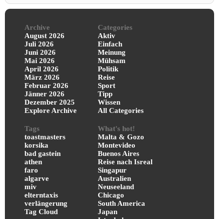
Archive
Categories
August 2026
Aktiv
Juli 2026
Einfach
Juni 2026
Meinung
Mai 2026
Mühsam
April 2026
Politik
März 2026
Reise
Februar 2026
Sport
Jänner 2026
Tipp
Dezember 2025
Wissen
Explore Archive
All Categories
Tags
What's hot!
toastmasters
Malta & Gozo
korsika
Montevideo
bad gastein
Buenos Aires
athen
Reise nach Isreal
faro
Singapur
algarve
Australien
miv
Neuseeland
elterntaxis
Chicago
verlängerung
South America
Tag Cloud
Japan