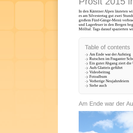
Prosit 2015 i
In den Kärntner Alpen läuteten w
es am Silvestertag gut zwei Stun
großem Fünf-Gänge-Menü verbrach
und Lagerfeuer in den Bergen begl
Mölltal. Tags darauf spazierten 
Table of contents
Am Ende war der Aufstieg
Rutschen im Fraganter Sch
Ein guter Abgang ziert di
Aufs Glatteis geführt
Videobeitrag
Fotoalbum
Vorherige Neujahrsfeiern
Siehe auch
Am Ende war der Au