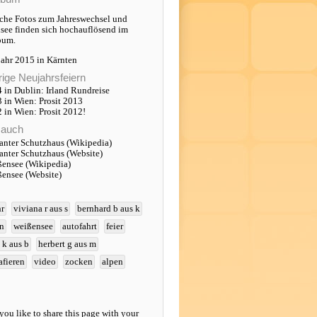
iche Fotos zum Jahreswechsel und
see finden sich hochauflösend im
bum.
ahr 2015 in Kärnten
rige Neujahrsfeiern
 in Dublin: Irland Rundreise
 in Wien: Prosit 2013
 in Wien: Prosit 2012!
 auch
anter Schutzhaus (Wikipedia)
anter Schutzhaus (Website)
ensee (Wikipedia)
ensee (Website)
hr
viviana r aus s
bernhard b aus k
en
weißensee
autofahrt
feier
 k aus b
herbert g aus m
afieren
video
zocken
alpen
ou like to share this page with your