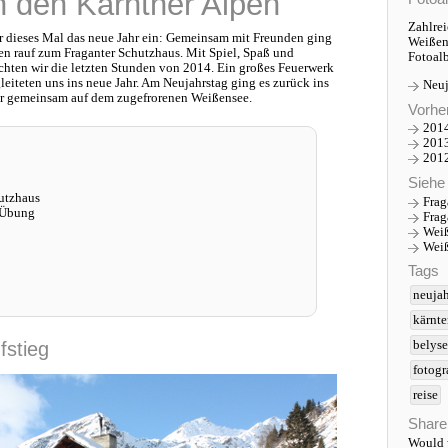
n den Kärntner Alpen
Zahlre
ir dieses Mal das neue Jahr ein: Gemeinsam mit Freunden ging
Weißen
den rauf zum Fraganter Schutzhaus. Mit Spiel, Spaß und
Fotoal
ten wir die letzten Stunden von 2014. Ein großes Feuerwerk
eiteten uns ins neue Jahr. Am Neujahrstag ging es zurück ins
Neuj
wir gemeinsam auf dem zugefrorenen Weißensee.
Vorhe
2014
2013
2012
Siehe
utzhaus
Frag
e Übung
Frag
Weiß
Weiß
Tags
neuja
kärnt
fstieg
belyse
fotogr
reise
Share
Would y