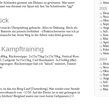
Jänn
ße Schlaufen gerannt um Distanz zu gewinnen. War unter
ssant war diesmal ein Spurt mit fast 5m Schrittweite *gg*
2005
Dez
Nov
ück
Okt
Sep
zwecks Überprüfung gebracht: Alles in Ordnung. Doch als
Aug
atterie ins jenseits befördert :-) Praktischerweise war ich ja
Juli
tauscht hat, beim Weg in die Arbeit wärs blöd gewesen.
Juni
Mai
Apri
Mär
& Kampftraining
Febr
Jänn
5x40kg, Rückenwippe: 2x15x75kg/1x15x70kg, Vertical Row:
2004
, Curlgerät 3x15x15kg, Curl Kurzhantel: 3x15x6kg (l&r)
ngezogen. Rückenwippe hab ich "falsch" trainiert, Trainer
Dez
Bo.
Nov
Okt
Sep
Aug
Juli
Juni
r, ist das ein Berg-Lauf [Turnerberg]. War wieder eine Stunde
Mai
ienverbrauch von ~1150. Auf der Ebene ist es mir gelungen in
u bleiben! Berglauf waren nur zwei kurze Gehpausen (<1