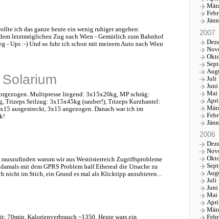
Mär
Febr
Jänn
wollte ich das ganze heute ein wenig ruhiger angehen:
2007
dem letztmöglichen Zug nach Wien - Gemütlich zum Bahnhof
Dez
weg - Ups :-) Und so fuhr ich schon mit meinem Auto nach Wien
Nov
Okt
Sep
Aug
& Solarium
Juli
Juni
Mai
vorgezogen. Multipresse liegend: 3x15x20kg, MP schräg:
Apri
 Trizeps Seilzug: 3x15x45kg (sauber!), Trizeps Kurzhantel:
Mär
3x15 ausgestreckt, 3x15 angezogen. Danach war ich im
Febr
k!
Jänn
2006
Dez
Nov
Okt
, rauszufinden warum wir aus Westösterreich Zugriffsprobleme
Sep
 damals mit dem GPRS Problem half Ethereal die Ursache zu
Aug
h nicht im Stich, ein Grund es mal als Klicktipp anzubieten...
Juli
Juni
Mai
Apri
Mär
Febr
eit: 70min, Kalorienverbrauch ~1350. Heute wars ein