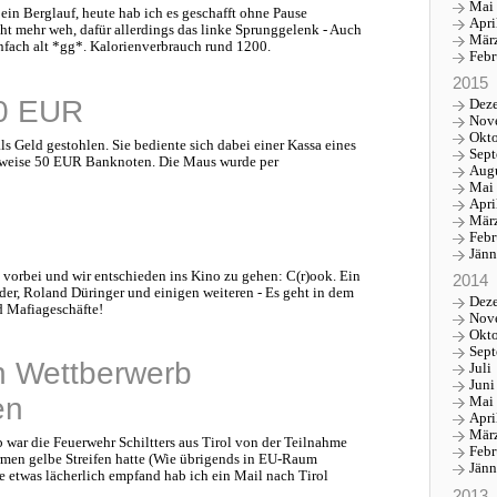
Mai
ein Berglauf, heute hab ich es geschafft ohne Pause
Apri
t mehr weh, dafür allerdings das linke Sprunggelenk - Auch
Mär
nfach alt *gg*. Kalorienverbrauch rund 1200.
Febr
2015
50 EUR
Dez
Nov
Okt
 Geld gestohlen. Sie bediente sich dabei einer Kassa eines
Sep
sweise 50 EUR Banknoten. Die Maus wurde per
Aug
Mai
Apri
Mär
Febr
Jänn
vorbei und wir entschieden ins Kino zu gehen: C(r)ook. Ein
2014
ader, Roland Düringer und einigen weiteren - Es geht in dem
Dez
d Mafiageschäfte!
Nov
Okt
Sep
n Wettberwerb
Juli
Juni
en
Mai
Apri
Mär
war die Feuerwehr Schiltters aus Tirol von der Teilnahme
Febr
rmen gelbe Streifen hatte (Wie übrigends in EU-Raum
Jänn
e etwas lächerlich empfand hab ich ein Mail nach Tirol
2013