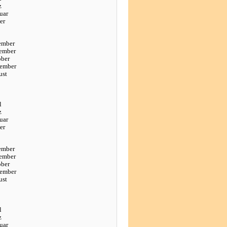
z
uar
er
ember
ember
ober
tember
ust
l
z
uar
er
ember
ember
ober
tember
ust
l
z
uar