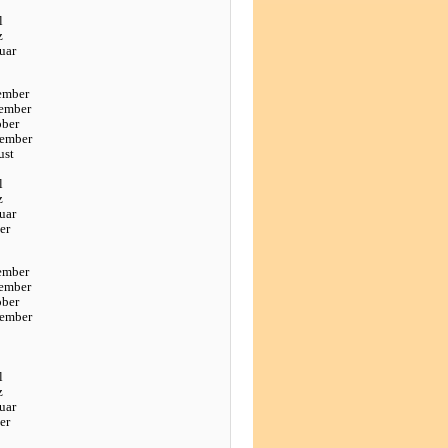
l
z
uar
ember
ember
ober
tember
ust
l
z
uar
er
ember
ember
ober
tember
l
z
uar
er