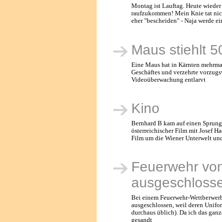
Montag ist Lauftag. Heute wieder 
raufzukommen! Mein Knie tat nich
eher "bescheiden" - Naja werde ei
Maus stiehlt 
Eine Maus hat in Kärnten mehrmals
Geschäftes und verzehrte vorzug
Videoüberwachung entlarvt
Kino
Bernhard B kam auf einen Sprung 
österreichischer Film mit Josef H
Film um die Wiener Unterwelt un
Feuerwehr vo
ausgeschloss
Bei einem Feuerwehr-Wettberwerb 
ausgeschlossen, weil deren Unifo
durchaus üblich). Da ich das ganz
gesandt