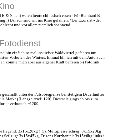
Kino
 B & N, ich) waren heute chinesisch essen - Für Bernhard B
ung :) Danach sind wir ins Kino gefahren: "Der Exorzist - der
 schlecht und vor allem ziemlich spannend!
Fotodienst
nd bin einfach so mal ins tiefste Waldviertel gefahren um
rsten Vorboten des Winters. Einmal bin ich mit dem Auto auch
ben konnte mich aber aus eigener Kraft befreien :-) Fotolink
e geschafft unter der Pulsobergrenze bei stetigem Dauerlauf zu
uls-Marke) [Langzeitziel: 120]. Diesmals gings ab bis zum
alorienverbrauch ~1200
se liegend: 3x15x20kg (+5), Multipresse schräg: 3x15x20kg
eps Seilzug: 3x15x45kg, Trizeps Kurzhantel: 3x15x6kg links /