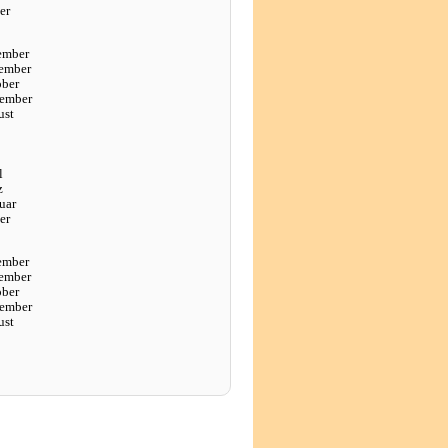
er
ember
ember
ober
tember
ust
l
z
uar
er
ember
ember
ober
tember
ust