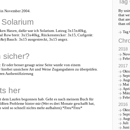
Tag 
By usin
n in November 2004.
that we
that ar
& Solarium
than ot
nken Haxen, dafür war ich Solarium. Latzug 3x15x40kg,
Tag
l Row breit: 3x15x40kg, Rückenstrecker: 3x15, Curlgerät:
Chro
r) Bauch: 3x15 ausgestreckt, 3x15 angez.
2018
h sicher?
Nov
Febr
t: Er oder besser gesagt seine Seite wurde von einem
2017
hierbei unsichere Art und Weise Zugangsdaten zu überprüfen.
Okt
ren Authentifizierung
Sep
Aug
Mai
ts her
Apri
Mär
Febr
 mit dem Laufen begonnen hab. Geht es nach meinem Buch für
ößten Probleme hinter mir (Wer es drei Monate geschafft hat,
2016
n wird so schnell nichts mehr aufhalten) *Freu*Freu*
Okt
Sep
Aug
Juli
Juni