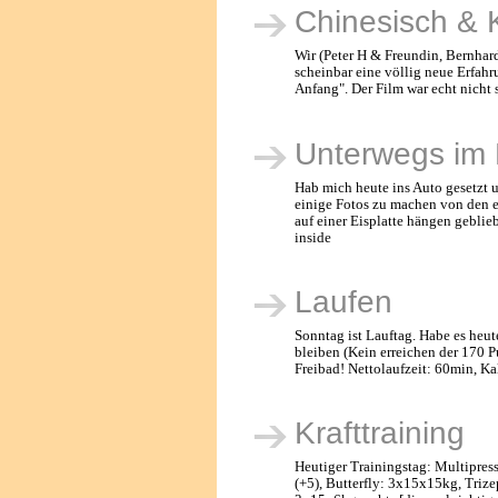
Chinesisch & 
Wir (Peter H & Freundin, Bernhard
scheinbar eine völlig neue Erfahr
Anfang". Der Film war echt nicht
Unterwegs im 
Hab mich heute ins Auto gesetzt u
einige Fotos zu machen von den e
auf einer Eisplatte hängen geblie
inside
Laufen
Sonntag ist Lauftag. Habe es heut
bleiben (Kein erreichen der 170 P
Freibad! Nettolaufzeit: 60min, K
Krafttraining
Heutiger Trainingstag: Multipres
(+5), Butterfly: 3x15x15kg, Triz