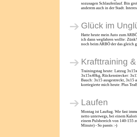
sozusagen Schlaufenlauf. Bin gro
anderem auch in der Stadt. Intere
Glück im Ungl
Hatte heute mein Auto zum ARBÖ 
ich dann wegfahren wollte: Zünk! B
noch beim ARBÖ der das gleich ge
Krafttraining 
Trainingstag heute: Latzug 3x1
3x15x40kg, Rückenstrecker: 3x15
Bauch: 3x15 ausgestreckt, 3x15 a
korriegierte mich heute. Plus Tea
Laufen
Montag ist Lauftag. Wie fast imme
netto unterwegs, bei einem Kalor
einem Pulsbereich von 140-155 z
Minute) - So passts :-)