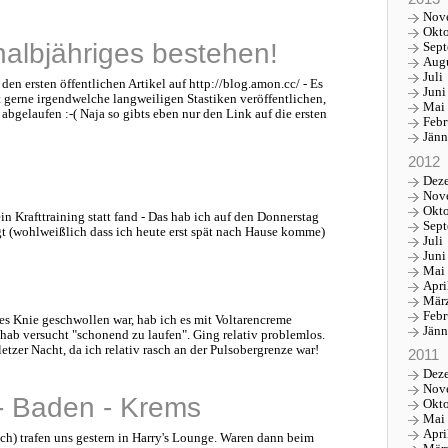
Nov
Okt
halbjähriges bestehen!
Sep
Aug
Juli
den ersten öffentlichen Artikel auf http://blog.amon.cc/ - Es
Juni
 gerne irgendwelche langweiligen Stastiken veröffentlichen,
Mai
 abgelaufen :-( Naja so gibts eben nur den Link auf die ersten
Febr
Jänn
2012
Dez
Nov
Okt
n Krafttraining statt fand - Das hab ich auf den Donnerstag
Sep
 (wohlweißlich dass ich heute erst spät nach Hause komme)
Juli
Juni
Mai
Apri
Mär
Febr
es Knie geschwollen war, hab ich es mit Voltarencreme
Jänn
hab versucht "schonend zu laufen". Ging relativ problemlos.
etzer Nacht, da ich relativ rasch an der Pulsobergrenze war!
2011
Dez
Nov
- Baden - Krems
Okt
Mai
Apri
ch) trafen uns gestern in Harry's Lounge. Waren dann beim