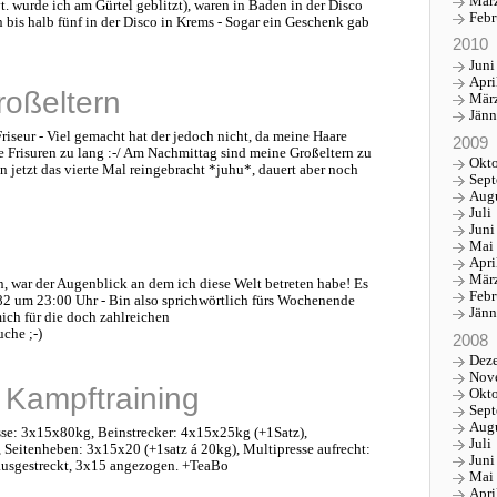
Mär
 wurde ich am Gürtel geblitzt), waren in Baden in der Disco
Febr
n bis halb fünf in der Disco in Krems - Sogar ein Geschenk gab
2010
Juni
Apri
oßeltern
Mär
Jänn
riseur - Viel gemacht hat der jedoch nicht, da meine Haare
2009
re Frisuren zu lang :-/ Am Nachmittag sind meine Großeltern zu
Okt
jetzt das vierte Mal reingebracht *juhu*, dauert aber noch
Sep
Aug
Juli
Juni
Mai
Apri
Mär
en, war der Augenblick an dem ich diese Welt betreten habe! Es
Febr
82 um 23:00 Uhr - Bin also sprichwörtlich fürs Wochenende
Jänn
ich für die doch zahlreichen
che ;-)
2008
Dez
Nov
& Kampftraining
Okt
Sep
Aug
sse: 3x15x80kg, Beinstrecker: 4x15x25kg (+1Satz),
Juli
Seitenheben: 3x15x20 (+1satz á 20kg), Multipresse aufrecht:
Juni
usgestreckt, 3x15 angezogen. +TeaBo
Mai
Apri