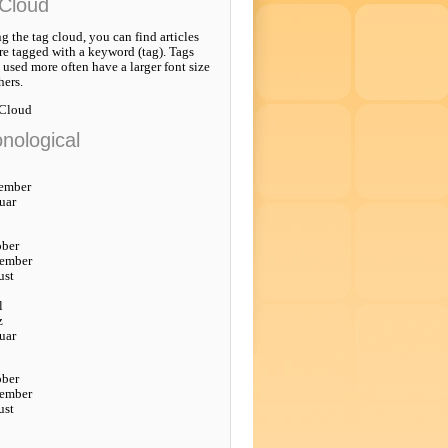
Cloud
g the tag cloud, you can find articles
re tagged with a keyword (tag). Tags
e used more often have a larger font size
hers.
 Cloud
nological
ember
uar
ober
tember
ust
l
z
uar
ober
tember
ust