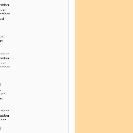
ember
ober
tember
ust
uar
er
ember
ember
ober
tember
l
z
uar
er
ember
ember
ober
l