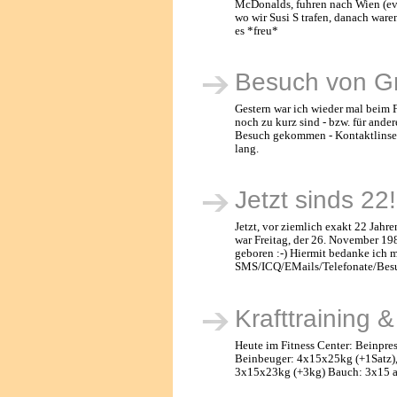
McDonalds, fuhren nach Wien (evt.
wo wir Susi S trafen, danach ware
es *freu*
Besuch von Gr
Gestern war ich wieder mal beim F
noch zu kurz sind - bzw. für ande
Besuch gekommen - Kontaktlinsen 
lang.
Jetzt sinds 22!
Jetzt, vor ziemlich exakt 22 Jahr
war Freitag, der 26. November 19
geboren :-) Hiermit bedanke ich m
SMS/ICQ/EMails/Telefonate/Besu
Krafttraining 
Heute im Fitness Center: Beinpre
Beinbeuger: 4x15x25kg (+1Satz), 
3x15x23kg (+3kg) Bauch: 3x15 a