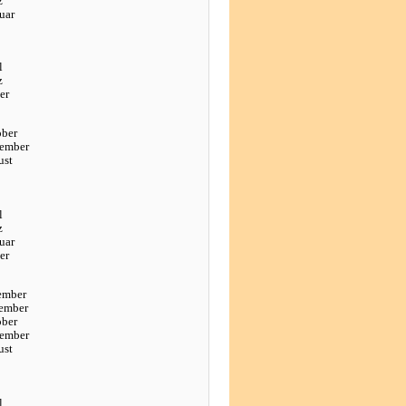
z
uar
l
z
er
ober
tember
ust
l
z
uar
er
ember
ember
ober
tember
ust
l