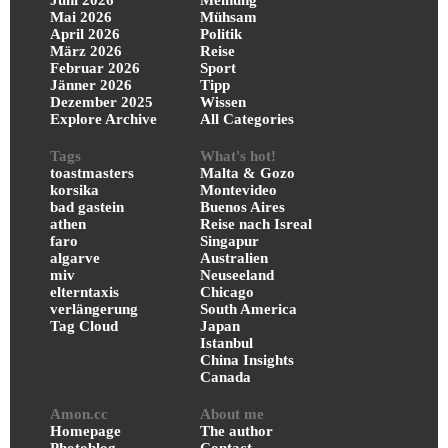
Juni 2026
Meinung
Mai 2026
Mühsam
April 2026
Politik
März 2026
Reise
Februar 2026
Sport
Jänner 2026
Tipp
Dezember 2025
Wissen
Explore Archive
All Categories
Tags
What's hot!
toastmasters
Malta & Gozo
korsika
Montevideo
bad gastein
Buenos Aires
athen
Reise nach Isreal
faro
Singapur
algarve
Australien
miv
Neuseeland
elterntaxis
Chicago
verlängerung
South America
Tag Cloud
Japan
Istanbul
China Insights
Canada
Amon.cc
About me
Homepage
The author