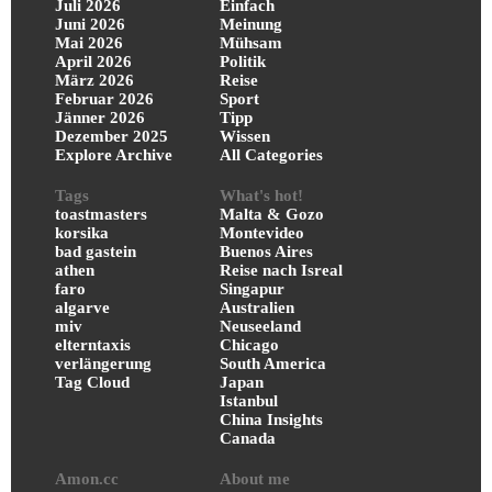
Juli 2026
Einfach
Juni 2026
Meinung
Mai 2026
Mühsam
April 2026
Politik
März 2026
Reise
Februar 2026
Sport
Jänner 2026
Tipp
Dezember 2025
Wissen
Explore Archive
All Categories
Tags
What's hot!
toastmasters
Malta & Gozo
korsika
Montevideo
bad gastein
Buenos Aires
athen
Reise nach Isreal
faro
Singapur
algarve
Australien
miv
Neuseeland
elterntaxis
Chicago
verlängerung
South America
Tag Cloud
Japan
Istanbul
China Insights
Canada
Amon.cc
About me