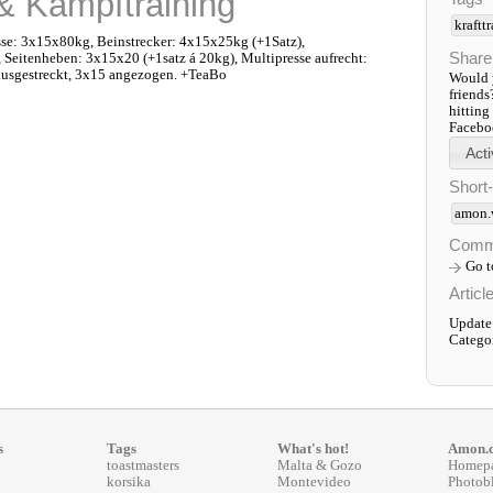
 & Kampftraining
kraftt
sse: 3x15x80kg, Beinstrecker: 4x15x25kg (+1Satz),
Share
Seitenheben: 3x15x20 (+1satz á 20kg), Multipresse aufrecht:
usgestreckt, 3x15 angezogen. +TeaBo
Would y
friends
hitting
Faceboo
Short
amon.
Comm
Go 
Articl
Update
Catego
s
Tags
What's hot!
Amon.
toastmasters
Malta & Gozo
Homep
korsika
Montevideo
Photob