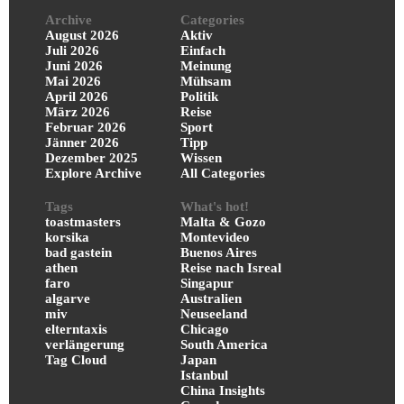
Archive
Categories
August 2026
Aktiv
Juli 2026
Einfach
Juni 2026
Meinung
Mai 2026
Mühsam
April 2026
Politik
März 2026
Reise
Februar 2026
Sport
Jänner 2026
Tipp
Dezember 2025
Wissen
Explore Archive
All Categories
Tags
What's hot!
toastmasters
Malta & Gozo
korsika
Montevideo
bad gastein
Buenos Aires
athen
Reise nach Isreal
faro
Singapur
algarve
Australien
miv
Neuseeland
elterntaxis
Chicago
verlängerung
South America
Tag Cloud
Japan
Istanbul
China Insights