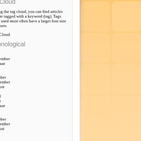
Cloud
g the tag cloud, you can find articles
re tagged with a keyword (tag). Tags
e used more often have a larger font size
hers.
 Cloud
nological
ember
uar
ober
tember
ust
l
z
uar
ober
tember
ust