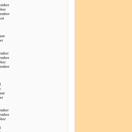
ember
ober
tember
ust
uar
er
ember
ember
ober
tember
l
z
uar
er
ember
ember
ober
l