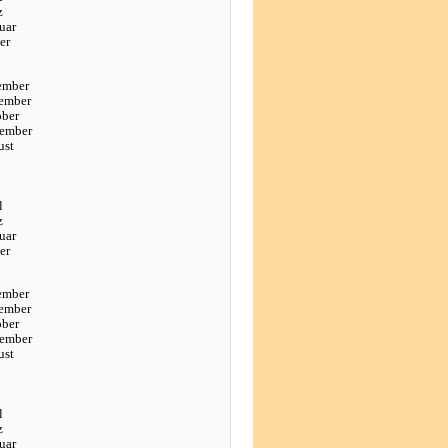
z
uar
er
ember
ember
ober
tember
ust
l
z
uar
er
ember
ember
ober
tember
ust
l
z
uar