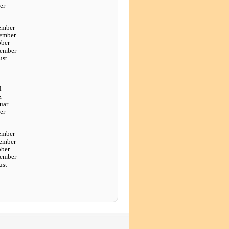
er
ember
ember
ober
tember
ust
l
z
uar
er
ember
ember
ober
tember
ust