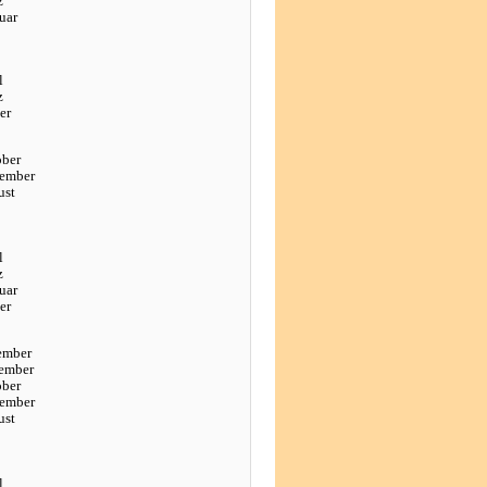
z
uar
l
z
er
ober
tember
ust
l
z
uar
er
ember
ember
ober
tember
ust
l