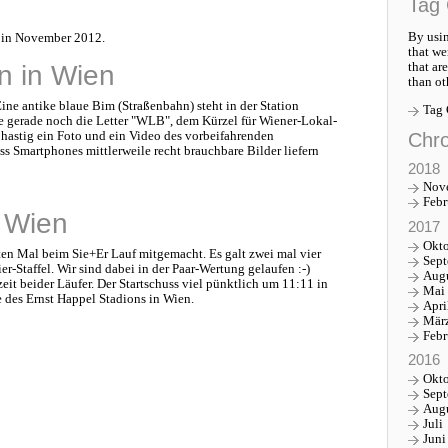
Tag 
By usin
n in November 2012.
that we
that ar
n in Wien
than ot
ne antike blaue Bim (Straßenbahn) steht in der Station
Tag
e gerade noch die Letter "WLB", dem Kürzel für Wiener-Lokal-
Chro
astig ein Foto und ein Video des vorbeifahrenden
s Smartphones mittlerweile recht brauchbare Bilder liefern
2018
Nov
Febr
n Wien
2017
Okt
ten Mal beim Sie+Er Lauf mitgemacht. Es galt zwei mal vier
Sep
r-Staffel. Wir sind dabei in der Paar-Wertung gelaufen :-)
Aug
it beider Läufer. Der Startschuss viel pünktlich um 11:11 in
Mai
e des Ernst Happel Stadions in Wien.
Apri
Mär
Febr
2016
Okt
Sep
Aug
Juli
Juni