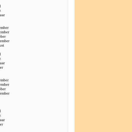
l
z
uar
ember
ember
ober
tember
ust
l
z
uar
er
ember
ember
ober
tember
l
z
uar
er