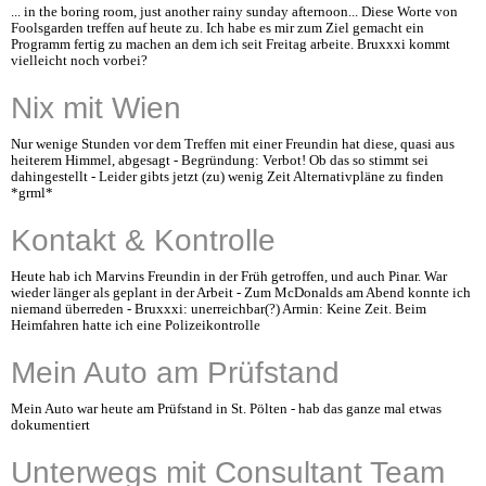
... in the boring room, just another rainy sunday afternoon... Diese Worte von
Foolsgarden treffen auf heute zu. Ich habe es mir zum Ziel gemacht ein
Programm fertig zu machen an dem ich seit Freitag arbeite. Bruxxxi kommt
vielleicht noch vorbei?
Nix mit Wien
Nur wenige Stunden vor dem Treffen mit einer Freundin hat diese, quasi aus
heiterem Himmel, abgesagt - Begründung: Verbot! Ob das so stimmt sei
dahingestellt - Leider gibts jetzt (zu) wenig Zeit Alternativpläne zu finden
*grml*
Kontakt & Kontrolle
Heute hab ich Marvins Freundin in der Früh getroffen, und auch Pinar. War
wieder länger als geplant in der Arbeit - Zum McDonalds am Abend konnte ich
niemand überreden - Bruxxxi: unerreichbar(?) Armin: Keine Zeit. Beim
Heimfahren hatte ich eine Polizeikontrolle
Mein Auto am Prüfstand
Mein Auto war heute am Prüfstand in St. Pölten - hab das ganze mal etwas
dokumentiert
Unterwegs mit Consultant Team