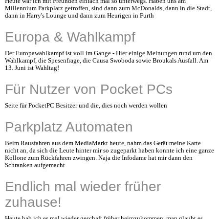
Heute war ich mit Freunden einfach mal so unterwegs. Haben uns am
Millennium Parkplatz getroffen, sind dann zum McDonalds, dann in die Stadt,
dann in Harry's Lounge und dann zum Heurigen in Furth
Europa & Wahlkampf
Der Europawahlkampf ist voll im Gange - Hier einige Meinungen rund um den
Wahlkampf, die Spesenfrage, die Causa Swoboda sowie Broukals Ausfall. Am
13. Juni ist Wahltag!
Für Nutzer von Pocket PCs
Seite für PocketPC Besitzer und die, dies noch werden wollen
Parkplatz Automaten
Beim Rausfahren aus dem MediaMarkt heute, nahm das Gerät meine Karte
nicht an, da sich die Leute hinter mir so zugeparkt haben konnte ich eine ganze
Kollone zum Rückfahren zwingen. Naja die Infodame hat mir dann den
Schranken aufgemacht
Endlich mal wieder früher
zuhause!
Heute hab ich es mal wieder geschaft früher heimzukommen, man glaubt es