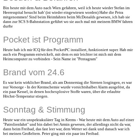
Bin heute mit dem Auto nach Wien gefahren, weil ich heute wieder Stefan im
Heeresspital besucht hab' (ist wieder eingewiesen worden) Habe die Petra
mitgenommen! Sind beim Heimfahren beim McDonalds gewesen, ich hab sie
dann zur SCS S-Bahnstation geführt wo sie auch mal mit meinem BMW fahren
durfte
Pocket ist Programm
Heute hab ich mir ICQ für den PocketPC installiert, funktioniert super. Hab mir
auch ein Programm entwickelt, mit dem es mir leichter ist mich mit dem
Heimcomputer zu verbinden - Sein Name ist "Pentagram"
Brand vom 24.6
Es war kein wirklicher Brand, als am Donnerstag die Sirenen losgingen, es war
nur Vorsorge - In der Kremschemie wurde vorsichtshalber Alarm ausgelöst, da
ein paar Kessel, in denen hochexplosive Stoffe waren, über die erlaubte
Höchst-Temperatur stiegen.
Sonntag & Stimmung
Heute war ein unspektakulärer Tag in Krems - War heute mit dem Auto auf einer
"Patrolienfahrt" und bin dabei bei Armin gewesen, der allerdings nicht da war,
dann beim Freibad, das fast leer war, dem Wetter sei dank und danach war ich
bei meinen Großeltern. Peter ging mit ein paar ins Freibad.