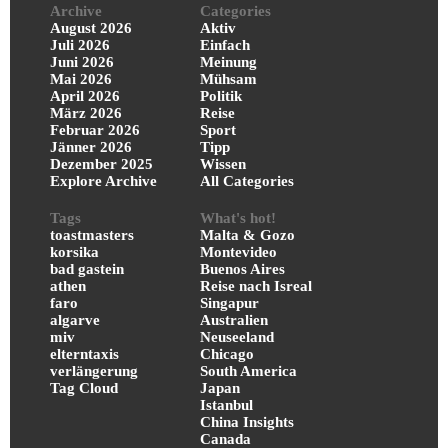
Archive
Categories
August 2026
Aktiv
Juli 2026
Einfach
Juni 2026
Meinung
Mai 2026
Mühsam
April 2026
Politik
März 2026
Reise
Februar 2026
Sport
Jänner 2026
Tipp
Dezember 2025
Wissen
Explore Archive
All Categories
Tags
What's hot!
toastmasters
Malta & Gozo
korsika
Montevideo
bad gastein
Buenos Aires
athen
Reise nach Isreal
faro
Singapur
algarve
Australien
miv
Neuseeland
elterntaxis
Chicago
verlängerung
South America
Tag Cloud
Japan
Istanbul
China Insights
Canada