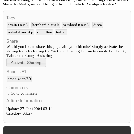
Show der Mädls, war der Ort irgendwo unheimlich - So abgeschieden?
Tags
armin t aus k
bernhard b aus k
bernhard n aus k
disco
isabel d aus st.p
st. pölten
treffen
Share
Would you like to share this page with your friends? Simply activate the
sharing tools by hitting the "Activate Sharing"button to enable Facebook,
Twitter and Google+ sharing.
Short-URL
amon.wien/60
Comments
Go to comments
Article Information
Update: 27. Juni 2004 03:14
Category:
Aktiv