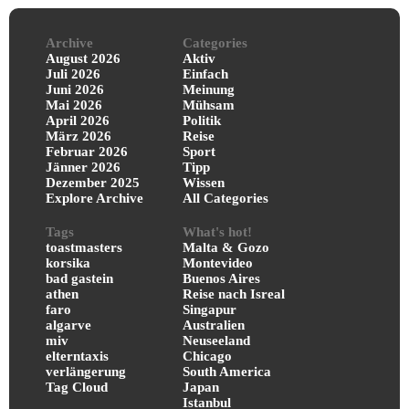
Archive
Categories
August 2026
Aktiv
Juli 2026
Einfach
Juni 2026
Meinung
Mai 2026
Mühsam
April 2026
Politik
März 2026
Reise
Februar 2026
Sport
Jänner 2026
Tipp
Dezember 2025
Wissen
Explore Archive
All Categories
Tags
What's hot!
toastmasters
Malta & Gozo
korsika
Montevideo
bad gastein
Buenos Aires
athen
Reise nach Isreal
faro
Singapur
algarve
Australien
miv
Neuseeland
elterntaxis
Chicago
verlängerung
South America
Tag Cloud
Japan
Istanbul