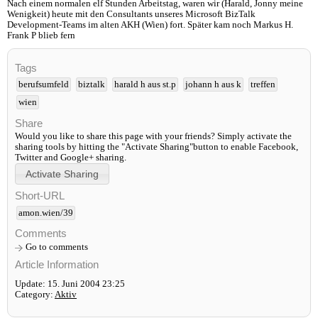
Nach einem normalen elf Stunden Arbeitstag, waren wir (Harald, Jonny meine
Wenigkeit) heute mit den Consultants unseres Microsoft BizTalk
Development-Teams im alten AKH (Wien) fort. Später kam noch Markus H.
Frank P blieb fern
Tags
berufsumfeld
biztalk
harald h aus st.p
johann h aus k
treffen
wien
Share
Would you like to share this page with your friends? Simply activate the
sharing tools by hitting the "Activate Sharing"button to enable Facebook,
Twitter and Google+ sharing.
Short-URL
amon.wien/39
Comments
Go to comments
Article Information
Update: 15. Juni 2004 23:25
Category:
Aktiv