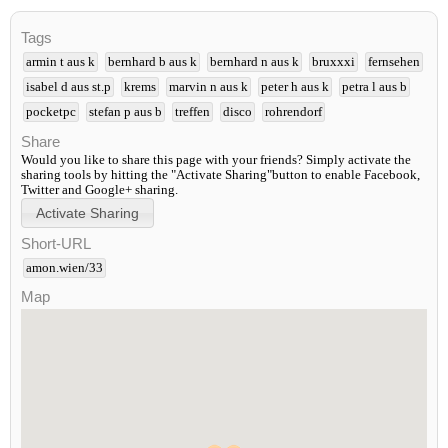
Tags
armin t aus k
bernhard b aus k
bernhard n aus k
bruxxxi
fernsehen
isabel d aus st.p
krems
marvin n aus k
peter h aus k
petra l aus b
pocketpc
stefan p aus b
treffen
disco
rohrendorf
Share
Would you like to share this page with your friends? Simply activate the
sharing tools by hitting the "Activate Sharing"button to enable Facebook,
Twitter and Google+ sharing.
Short-URL
amon.wien/33
Map