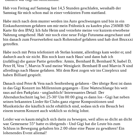
Hab von Freitag auf Samstag fast 14,5 Stunden geschlafen, wesshalb der
Samstag für mich schon mal in einer verkürzten Form stattfand.
Habe mich nach dem munter werden ins Auto geschwungen und bin in ein
Einkaufszentrum gefahren um mir mein Frühstück zu kaufen plus 256MB SD
Karte für den IPAQ. Ich fuhr Heim und verzehrte meine vor kurzem erworbene
Nahrung umgehend. Hab' mir noch eine neue Folge Futurama angeschaut und
bin danach zum Feuerwehrfest nach Rohrendorf gefahren und hab dort Bruxxxi
getroffen.
Habe noch mit Petra telefoniert ob Stefan kommt, allerdings kam weder er, und
dadurch auch sie nicht. Bin noch kurz nach Haus' und dann hab ich
(zufällog) die ganze Partie getroffen: Armin, Bernhard B, Bernhard N, Isabel D,
Peter H, Vera ?, Marvin N und meine Wenigkeit. Bernhard B und Marvin N sind
allerdings nach Hause gefahren. Mit dem Rest zogen wir ins Cineplexx und
haben Billiard gespielt.
Danach sind Peter & Vera nach Senftenberg gefahren - Der übrige Rest ist dann
in das Gigi Konzert ins Millennium gegangen - Eine Warteschlange bis weit
raus auf den Parkplatz - unglaublich! Interessantes Detail: Der
Altersdurchschnitt lag bei 25-30! Um 00:00 ging es dann los - Gigi hat neben
seinen bekannten Lieder für Clubs ganz eigene Kompositionen und
Musikstücke die käuflich nicht erhältlich sind, sodass sich ein Besuch bei
einem teurem Konzert auch wirklich so richtig lohnt.
Leider war es kaum möglich sich darin zu bewegen, weil alles so dicht an dicht
war. Gemessene 55° hatte es übrigends - Und Gigi hat die Leute bis zum
Schluss in Bewegung gehalten bis 2:00 ohne eine Pause zu gewähren! Ein
lohenendes Event allemal!