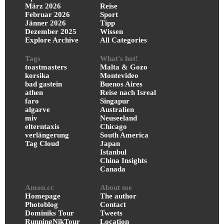
März 2026
Reise
Februar 2026
Sport
Jänner 2026
Tipp
Dezember 2025
Wissen
Explore Archive
All Categories
Tags
What's hot!
toastmasters
Malta & Gozo
korsika
Montevideo
bad gastein
Buenos Aires
athen
Reise nach Isreal
faro
Singapur
algarve
Australien
miv
Neuseeland
elterntaxis
Chicago
verlängerung
South America
Tag Cloud
Japan
Istanbul
China Insights
Canada
Amon.cc
About me
Homepage
The author
Photoblog
Contact
Dominiks Tour
Tweets
RunningNikTour
Location