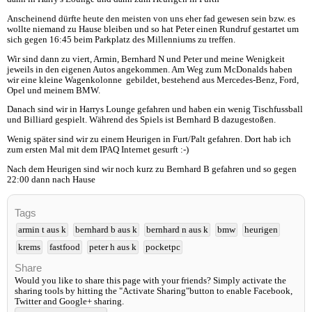
Anscheinend dürfte heute den meisten von uns eher fad gewesen sein bzw. es
wollte niemand zu Hause bleiben und so hat Peter einen Rundruf gestartet um
sich gegen 16:45 beim Parkplatz des Millenniums zu treffen.
Wir sind dann zu viert, Armin, Bernhard N und Peter und meine Wenigkeit
jeweils in den eigenen Autos angekommen. Am Weg zum McDonalds haben
wir eine kleine Wagenkolonne gebildet, bestehend aus Mercedes-Benz, Ford,
Opel und meinem BMW.
Danach sind wir in Harrys Lounge gefahren und haben ein wenig Tischfussball
und Billiard gespielt. Während des Spiels ist Bernhard B dazugestoßen.
Wenig später sind wir zu einem Heurigen in Furt/Palt gefahren. Dort hab ich
zum ersten Mal mit dem IPAQ Internet gesurft :-)
Nach dem Heurigen sind wir noch kurz zu Bernhard B gefahren und so gegen
22:00 dann nach Hause
Tags
armin t aus k
bernhard b aus k
bernhard n aus k
bmw
heurigen
krems
fastfood
peter h aus k
pocketpc
Share
Would you like to share this page with your friends? Simply activate the
sharing tools by hitting the "Activate Sharing"button to enable Facebook,
Twitter and Google+ sharing.