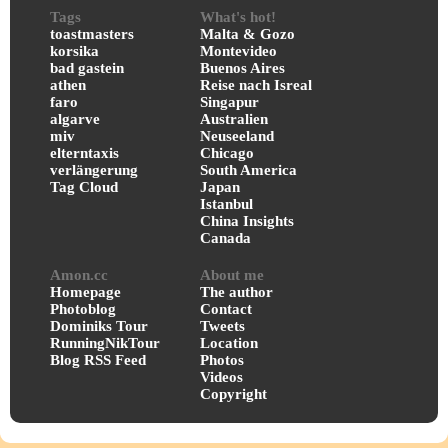
Tags
What's hot!
toastmasters
Malta & Gozo
korsika
Montevideo
bad gastein
Buenos Aires
athen
Reise nach Isreal
faro
Singapur
algarve
Australien
miv
Neuseeland
elterntaxis
Chicago
verlängerung
South America
Tag Cloud
Japan
Istanbul
China Insights
Canada
Amon.cc
About me
Homepage
The author
Photoblog
Contact
Dominiks Tour
Tweets
RunningNikTour
Location
Blog RSS Feed
Photos
Videos
Copyright