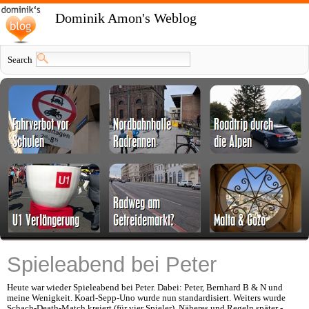
Dominik Amon's Weblog
Search
Spieleabend bei Peter
Heute war wieder Spieleabend bei Peter. Dabei: Peter, Bernhard B & N und
meine Wenigkeit. Koarl-Sepp-Uno wurde nun standardisiert. Weiters wurde
Schach-Death-Match kreiert (für vier Spieler). Näheres und Regeln später -