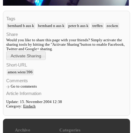
Tags
bernhard b aus k
bernhard n aus k
peter h aus k
treffen
zocken
Share
Would you like to share this page with your friends? Simply activate the
sharing tools by hitting the "Activate Sharing"button to enable Facebook,
Twitter and Google+ sharing.
Short-URL
amon.wien/396
Comments
Go to comments
Article Information
Update: 15. November 2004 12:38
Category:
Einfach
Archive
Categories