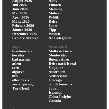
August 2026
Aktiv
Juli 2026
Einfach
Juni 2026
Meinung
Mai 2026
Mühsam
April 2026
Politik
März 2026
Reise
Februar 2026
Sport
Jänner 2026
Tipp
Dezember 2025
Wissen
Explore Archive
All Categories
Tags
What's hot!
toastmasters
Malta & Gozo
korsika
Montevideo
bad gastein
Buenos Aires
athen
Reise nach Isreal
faro
Singapur
algarve
Australien
miv
Neuseeland
elterntaxis
Chicago
verlängerung
South America
Tag Cloud
Japan
Istanbul
China Insights
Canada