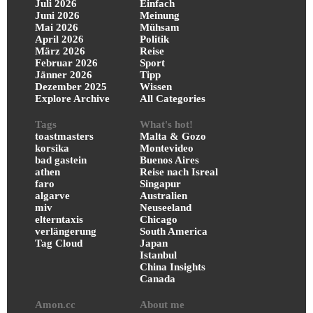
Juli 2026
Einfach
Juni 2026
Meinung
Mai 2026
Mühsam
April 2026
Politik
März 2026
Reise
Februar 2026
Sport
Jänner 2026
Tipp
Dezember 2025
Wissen
Explore Archive
All Categories
Tags
What's hot!
toastmasters
Malta & Gozo
korsika
Montevideo
bad gastein
Buenos Aires
athen
Reise nach Isreal
faro
Singapur
algarve
Australien
miv
Neuseeland
elterntaxis
Chicago
verlängerung
South America
Tag Cloud
Japan
Istanbul
China Insights
Canada
Amon.cc
About me