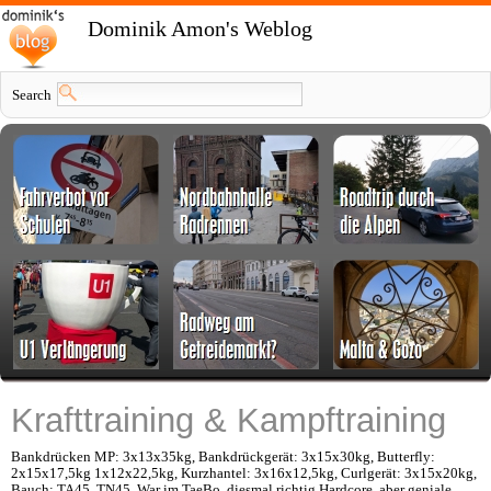
Dominik Amon's Weblog
Search
Krafttraining & Kampftraining
Bankdrücken MP: 3x13x35kg, Bankdrückgerät: 3x15x30kg, Butterfly:
2x15x17,5kg 1x12x22,5kg, Kurzhantel: 3x16x12,5kg, Curlgerät: 3x15x20kg,
Bauch: TA45, TN45. War im TaeBo, diesmal richtig Hardcore, aber geniale