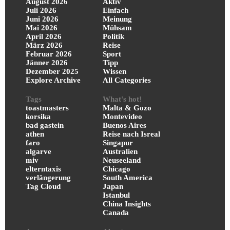
August 2026
Aktiv
Juli 2026
Einfach
Juni 2026
Meinung
Mai 2026
Mühsam
April 2026
Politik
März 2026
Reise
Februar 2026
Sport
Jänner 2026
Tipp
Dezember 2025
Wissen
Explore Archive
All Categories
Tags
What's hot!
toastmasters
Malta & Gozo
korsika
Montevideo
bad gastein
Buenos Aires
athen
Reise nach Isreal
faro
Singapur
algarve
Australien
miv
Neuseeland
elterntaxis
Chicago
verlängerung
South America
Tag Cloud
Japan
Istanbul
China Insights
Canada