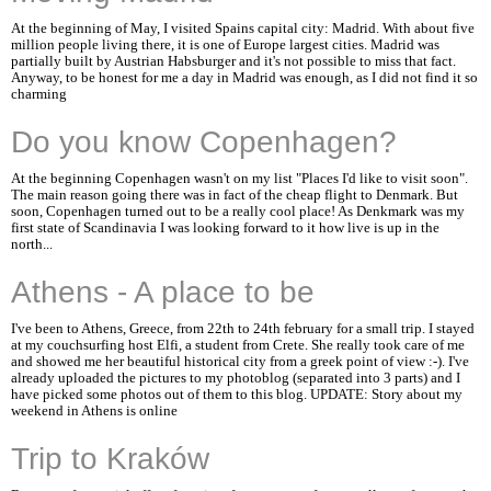
At the beginning of May, I visited Spains capital city: Madrid. With about five
million people living there, it is one of Europe largest cities. Madrid was
partially built by Austrian Habsburger and it's not possible to miss that fact.
Anyway, to be honest for me a day in Madrid was enough, as I did not find it so
charming
Do you know Copenhagen?
At the beginning Copenhagen wasn't on my list "Places I'd like to visit soon".
The main reason going there was in fact of the cheap flight to Denmark. But
soon, Copenhagen turned out to be a really cool place! As Denkmark was my
first state of Scandinavia I was looking forward to it how live is up in the
north...
Athens - A place to be
I've been to Athens, Greece, from 22th to 24th february for a small trip. I stayed
at my couchsurfing host Elfi, a student from Crete. She really took care of me
and showed me her beautiful historical city from a greek point of view :-). I've
already uploaded the pictures to my photoblog (separated into 3 parts) and I
have picked some photos out of them to this blog. UPDATE: Story about my
weekend in Athens is online
Trip to Kraków