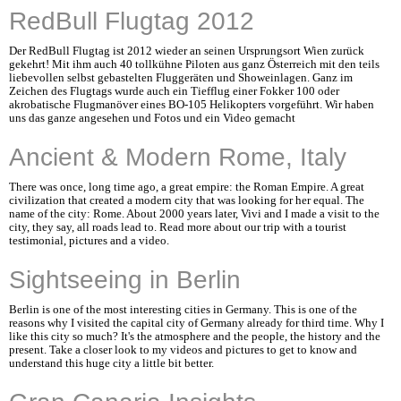
RedBull Flugtag 2012
Der RedBull Flugtag ist 2012 wieder an seinen Ursprungsort Wien zurück
gekehrt! Mit ihm auch 40 tollkühne Piloten aus ganz Österreich mit den teils
liebevollen selbst gebastelten Fluggeräten und Showeinlagen. Ganz im
Zeichen des Flugtags wurde auch ein Tiefflug einer Fokker 100 oder
akrobatische Flugmanöver eines BO-105 Helikopters vorgeführt. Wir haben
uns das ganze angesehen und Fotos und ein Video gemacht
Ancient & Modern Rome, Italy
There was once, long time ago, a great empire: the Roman Empire. A great
civilization that created a modern city that was looking for her equal. The
name of the city: Rome. About 2000 years later, Vivi and I made a visit to the
city, they say, all roads lead to. Read more about our trip with a tourist
testimonial, pictures and a video.
Sightseeing in Berlin
Berlin is one of the most interesting cities in Germany. This is one of the
reasons why I visited the capital city of Germany already for third time. Why I
like this city so much? It's the atmosphere and the people, the history and the
present. Take a closer look to my videos and pictures to get to know and
understand this huge city a little bit better.