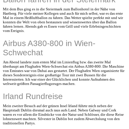
Mit dem Bus ging es in die Steiermark zum Ballonhotel in der Nähe von
Hartberg. Für viele meiner Kollegen und auch für mich selbst, war es das erste
Mal in einem Heißluftballon zu fahren. Das Wetter spielte perfekt mit und wir
konnten die Welt von oben bestaunen und wissenswertes über das Ballon
fahren lernen. Abends gab es Essen vom Grill und viele Erlebnisgeschichten
vom Ereignis.
Airbus A380-800 in Wien-
Schwechat
Am Abend landete zum ersten Mal im Linienflug bzw. das zweite Mal
überhaupt am Flughafen Wien-Schwechat ein Airbus A380-800. Die Maschine
von Emirates war von Dubai aus gestartet. Der Flughafen Wien organisierte für
dieses Sonderereignis eine großartige Tour mit zwei Bussen für die
Interessierten. Ich war einer der Glücklichen und konnte Aufnahmen des
weltweit-größten Passagierflugzeuges machen.
Irland Rundreise
Mein zweiter Besuch auf der grünen Insel Irland führte mich neben der
Hauptstadt Dublin diesmal auch raus aufs Land. Neben Galway und Cork
waren es vor allem die Eindrücke von der Natur und Schlösser, die diese Reise
lohnenswert machten. Silvester in Dublin bot zudem Abwechslung von den
traditionellen Partys.