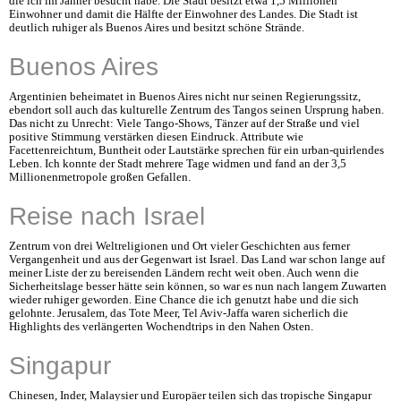
die ich im Jänner besucht habe. Die Stadt besitzt etwa 1,5 Millionen
Einwohner und damit die Hälfte der Einwohner des Landes. Die Stadt ist
deutlich ruhiger als Buenos Aires und besitzt schöne Strände.
Buenos Aires
Argentinien beheimatet in Buenos Aires nicht nur seinen Regierungssitz,
ebendort soll auch das kulturelle Zentrum des Tangos seinen Ursprung haben.
Das nicht zu Unrecht: Viele Tango-Shows, Tänzer auf der Straße und viel
positive Stimmung verstärken diesen Eindruck. Attribute wie
Facettenreichtum, Buntheit oder Lautstärke sprechen für ein urban-quirlendes
Leben. Ich konnte der Stadt mehrere Tage widmen und fand an der 3,5
Millionenmetropole großen Gefallen.
Reise nach Israel
Zentrum von drei Weltreligionen und Ort vieler Geschichten aus ferner
Vergangenheit und aus der Gegenwart ist Israel. Das Land war schon lange auf
meiner Liste der zu bereisenden Ländern recht weit oben. Auch wenn die
Sicherheitslage besser hätte sein können, so war es nun nach langem Zuwarten
wieder ruhiger geworden. Eine Chance die ich genutzt habe und die sich
gelohnte. Jerusalem, das Tote Meer, Tel Aviv-Jaffa waren sicherlich die
Highlights des verlängerten Wochendtrips in den Nahen Osten.
Singapur
Chinesen, Inder, Malaysier und Europäer teilen sich das tropische Singapur