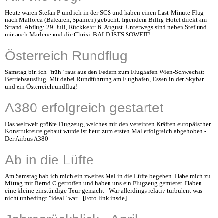
Heute waren Stefan P und ich in der SCS und haben einen Last-Minute Flug
nach Mallorca (Balearen, Spanien) gebucht. Irgendein Billig-Hotel direkt am
Strand. Abflug: 29. Juli, Rückkehr: 6. August. Unterwegs sind neben Stef und
mir auch Marlene und die Chrisi. BALD ISTS SOWEIT!
Österreich Rundflug
Samstag bin ich "früh" raus aus den Federn zum Flughafen Wien-Schwechat:
Betriebsausflug. Mit dabei Rundführung am Flughafen, Essen in der Skybar
und ein Österreichrundflug!
A380 erfolgreich gestartet
Das weltweit größte Flugzeug, welches mit den vereinten Kräften europäischer
Konstrukteure gebaut wurde ist heut zum ersten Mal erfolgreich abgehoben -
Der Airbus A380
Ab in die Lüfte
Am Samstag hab ich mich ein zweites Mal in die Lüfte begeben. Habe mich zu
Mittag mit Bernd C getroffen und haben uns ein Flugzeug gemietet. Haben
eine kleine einstündige Tour gemacht - War allerdings relativ turbulent was
nicht unbedingt "ideal" war... [Foto link insde]