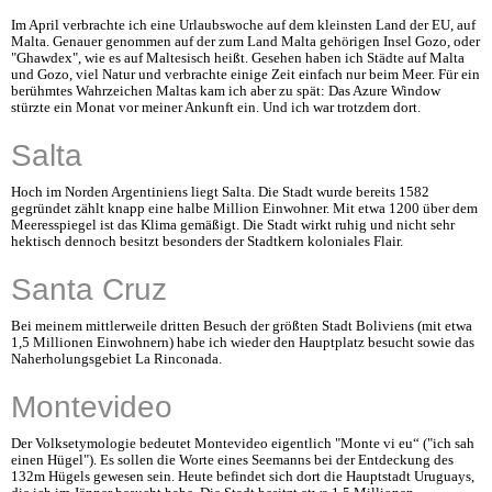
Im April verbrachte ich eine Urlaubswoche auf dem kleinsten Land der EU, auf
Malta. Genauer genommen auf der zum Land Malta gehörigen Insel Gozo, oder
"Ghawdex", wie es auf Maltesisch heißt. Gesehen haben ich Städte auf Malta
und Gozo, viel Natur und verbrachte einige Zeit einfach nur beim Meer. Für ein
berühmtes Wahrzeichen Maltas kam ich aber zu spät: Das Azure Window
stürzte ein Monat vor meiner Ankunft ein. Und ich war trotzdem dort.
Salta
Hoch im Norden Argentiniens liegt Salta. Die Stadt wurde bereits 1582
gegründet zählt knapp eine halbe Million Einwohner. Mit etwa 1200 über dem
Meeresspiegel ist das Klima gemäßigt. Die Stadt wirkt ruhig und nicht sehr
hektisch dennoch besitzt besonders der Stadtkern koloniales Flair.
Santa Cruz
Bei meinem mittlerweile dritten Besuch der größten Stadt Boliviens (mit etwa
1,5 Millionen Einwohnern) habe ich wieder den Hauptplatz besucht sowie das
Naherholungsgebiet La Rinconada.
Montevideo
Der Volksetymologie bedeutet Montevideo eigentlich "Monte vi eu“ ("ich sah
einen Hügel"). Es sollen die Worte eines Seemanns bei der Entdeckung des
132m Hügels gewesen sein. Heute befindet sich dort die Hauptstadt Uruguays,