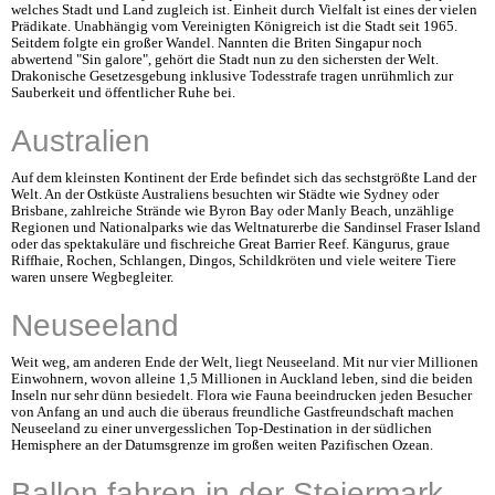
welches Stadt und Land zugleich ist. Einheit durch Vielfalt ist eines der vielen
Prädikate. Unabhängig vom Vereinigten Königreich ist die Stadt seit 1965.
Seitdem folgte ein großer Wandel. Nannten die Briten Singapur noch
abwertend "Sin galore", gehört die Stadt nun zu den sichersten der Welt.
Drakonische Gesetzesgebung inklusive Todesstrafe tragen unrühmlich zur
Sauberkeit und öffentlicher Ruhe bei.
Australien
Auf dem kleinsten Kontinent der Erde befindet sich das sechstgrößte Land der
Welt. An der Ostküste Australiens besuchten wir Städte wie Sydney oder
Brisbane, zahlreiche Strände wie Byron Bay oder Manly Beach, unzählige
Regionen und Nationalparks wie das Weltnaturerbe die Sandinsel Fraser Island
oder das spektakuläre und fischreiche Great Barrier Reef. Kängurus, graue
Riffhaie, Rochen, Schlangen, Dingos, Schildkröten und viele weitere Tiere
waren unsere Wegbegleiter.
Neuseeland
Weit weg, am anderen Ende der Welt, liegt Neuseeland. Mit nur vier Millionen
Einwohnern, wovon alleine 1,5 Millionen in Auckland leben, sind die beiden
Inseln nur sehr dünn besiedelt. Flora wie Fauna beeindrucken jeden Besucher
von Anfang an und auch die überaus freundliche Gastfreundschaft machen
Neuseeland zu einer unvergesslichen Top-Destination in der südlichen
Hemisphere an der Datumsgrenze im großen weiten Pazifischen Ozean.
Ballon fahren in der Steiermark