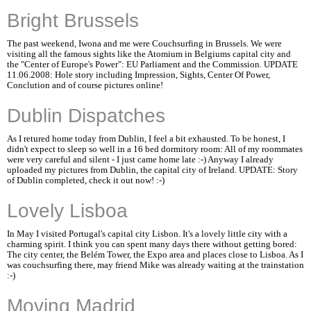
Bright Brussels
The past weekend, Iwona and me were Couchsurfing in Brussels. We were
visiting all the famous sights like the Atomium in Belgiums capital city and
the "Center of Europe's Power": EU Parliament and the Commission. UPDATE
11.06.2008: Hole story including Impression, Sights, Center Of Power,
Conclution and of course pictures online!
Dublin Dispatches
As I retured home today from Dublin, I feel a bit exhausted. To be honest, I
didn't expect to sleep so well in a 16 bed dormitory room: All of my roommates
were very careful and silent - I just came home late :-) Anyway I already
uploaded my pictures from Dublin, the capital city of Ireland. UPDATE: Story
of Dublin completed, check it out now! :-)
Lovely Lisboa
In May I visited Portugal's capital city Lisbon. It's a lovely little city with a
charming spirit. I think you can spent many days there without getting bored:
The city center, the Belém Tower, the Expo area and places close to Lisboa. As I
was couchsurfing there, may friend Mike was already waiting at the trainstation
:-)
Moving Madrid