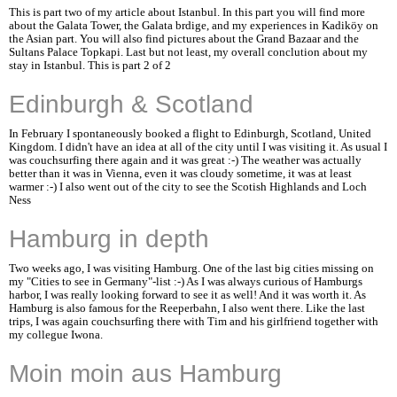
This is part two of my article about Istanbul. In this part you will find more
about the Galata Tower, the Galata brdige, and my experiences in Kadiköy on
the Asian part. You will also find pictures about the Grand Bazaar and the
Sultans Palace Topkapi. Last but not least, my overall conclution about my
stay in Istanbul. This is part 2 of 2
Edinburgh & Scotland
In February I spontaneously booked a flight to Edinburgh, Scotland, United
Kingdom. I didn't have an idea at all of the city until I was visiting it. As usual I
was couchsurfing there again and it was great :-) The weather was actually
better than it was in Vienna, even it was cloudy sometime, it was at least
warmer :-) I also went out of the city to see the Scotish Highlands and Loch
Ness
Hamburg in depth
Two weeks ago, I was visiting Hamburg. One of the last big cities missing on
my "Cities to see in Germany"-list :-) As I was always curious of Hamburgs
harbor, I was really looking forward to see it as well! And it was worth it. As
Hamburg is also famous for the Reeperbahn, I also went there. Like the last
trips, I was again couchsurfing there with Tim and his girlfriend together with
my collegue Iwona.
Moin moin aus Hamburg