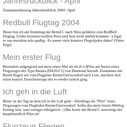
Jahresrückblick - April
Zusammenfassung Jahresrückblick 2004 - April
Redbull Flugtag 2004
Heute bin ich am Vormittag mit Bernd C nach Wien gefahren zum RedBull
Flugtag. Leider konnten/wollten Petra und Susi nicht (mehr) kommen :-( Egal,
es war trotzdem sehr spaßig - Es waren viele kreative Flugobjekte dabei! (Video
folgt)
Mein erster Flug
Besonders aufgregend war mein erstes Mal als als (Co-)Pilot am Steuer eines
Flugzeuges des Typs Katana (DA20-C1) von Diamond Aircraft. Zusammen mit
Bernd flogen wir vom Flugplatz Krems/Gneixendorf nach Linz, machten dort
einen kurzen Zwischenstopp ehe es wieder zurück ging.
Ich geh in die Luft
Heute ist der Tag an dem ich in die Luft gehe - Allerdings als "Pilot" eines
Flugzeuges vom Flughafen Krems/Gneixendorf. Sollte das mein letzter Weblog
Eintrag sein, wars weniger erfolgreich ;-) Bin heute mit Bernd C unterwegs der
hauptberuflich Pilot ist!
Flugzeug Fliegen...