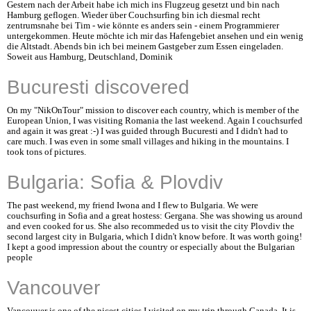
Gestern nach der Arbeit habe ich mich ins Flugzeug gesetzt und bin nach
Hamburg geflogen. Wieder über Couchsurfing bin ich diesmal recht
zentrumsnahe bei Tim - wie könnte es anders sein - einem Programmierer
untergekommen. Heute möchte ich mir das Hafengebiet ansehen und ein wenig
die Altstadt. Abends bin ich bei meinem Gastgeber zum Essen eingeladen.
Soweit aus Hamburg, Deutschland, Dominik
Bucuresti discovered
On my "NikOnTour" mission to discover each country, which is member of the
European Union, I was visiting Romania the last weekend. Again I couchsurfed
and again it was great :-) I was guided through Bucuresti and I didn't had to
care much. I was even in some small villages and hiking in the mountains. I
took tons of pictures.
Bulgaria: Sofia & Plovdiv
The past weekend, my friend Iwona and I flew to Bulgaria. We were
couchsurfing in Sofia and a great hostess: Gergana. She was showing us around
and even cooked for us. She also recommeded us to visit the city Plovdiv the
second largest city in Bulgaria, which I didn't know before. It was worth going!
I kept a good impression about the country or especially about the Bulgarian
people
Vancouver