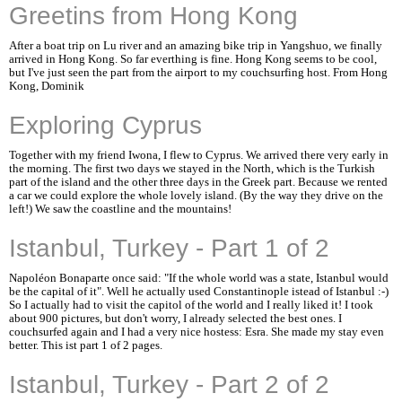
Greetins from Hong Kong
After a boat trip on Lu river and an amazing bike trip in Yangshuo, we finally
arrived in Hong Kong. So far everthing is fine. Hong Kong seems to be cool,
but I've just seen the part from the airport to my couchsurfing host. From Hong
Kong, Dominik
Exploring Cyprus
Together with my friend Iwona, I flew to Cyprus. We arrived there very early in
the morning. The first two days we stayed in the North, which is the Turkish
part of the island and the other three days in the Greek part. Because we rented
a car we could explore the whole lovely island. (By the way they drive on the
left!) We saw the coastline and the mountains!
Istanbul, Turkey - Part 1 of 2
Napoléon Bonaparte once said: "If the whole world was a state, Istanbul would
be the capital of it". Well he actually used Constantinople istead of Istanbul :-)
So I actually had to visit the capitol of the world and I really liked it! I took
about 900 pictures, but don't worry, I already selected the best ones. I
couchsurfed again and I had a very nice hostess: Esra. She made my stay even
better. This ist part 1 of 2 pages.
Istanbul, Turkey - Part 2 of 2