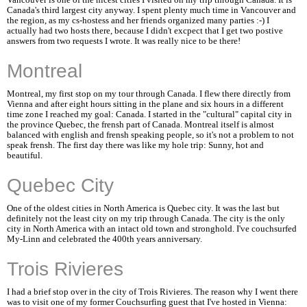
Vancouver is one of the nicest cities I visited on my trip through Canada. It is
Canada's third largest city anyway. I spent plenty much time in Vancouver and
the region, as my cs-hostess and her friends organized many parties :-) I
actually had two hosts there, because I didn't excpect that I get two postive
answers from two requests I wrote. It was really nice to be there!
Montreal
Montreal, my first stop on my tour through Canada. I flew there directly from
Vienna and after eight hours sitting in the plane and six hours in a different
time zone I reached my goal: Canada. I started in the "cultural" capital city in
the province Quebec, the frensh part of Canada. Montreal itself is almost
balanced with english and frensh speaking people, so it's not a problem to not
speak frensh. The first day there was like my hole trip: Sunny, hot and
beautiful.
Quebec City
One of the oldest cities in North America is Quebec city. It was the last but
definitely not the least city on my trip through Canada. The city is the only
city in North America with an intact old town and stronghold. I've couchsurfed
My-Linn and celebrated the 400th years anniversary.
Trois Rivieres
I had a brief stop over in the city of Trois Rivieres. The reason why I went there
was to visit one of my former Couchsurfing guest that I've hosted in Vienna: