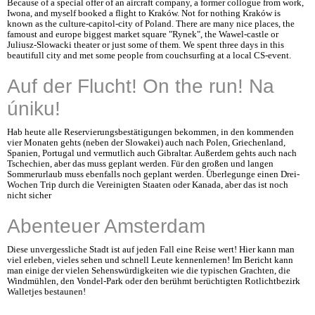
Because of a special offer of an aircraft company, a former collogue from work,
Iwona, and myself booked a flight to Kraków. Not for nothing Kraków is
known as the culture-capitol-city of Poland. There are many nice places, the
famoust and europe biggest market square "Rynek", the Wawel-castle or
Juliusz-Slowacki theater or just some of them. We spent three days in this
beautifull city and met some people from couchsurfing at a local CS-event.
Auf der Flucht! On the run! Na
úniku!
Hab heute alle Reservierungsbestätigungen bekommen, in den kommenden
vier Monaten gehts (neben der Slowakei) auch nach Polen, Griechenland,
Spanien, Portugal und vermutlich auch Gibraltar. Außerdem gehts auch nach
Tschechien, aber das muss geplant werden. Für den großen und langen
Sommerurlaub muss ebenfalls noch geplant werden. Überlegunge einen Drei-
Wochen Trip durch die Vereinigten Staaten oder Kanada, aber das ist noch
nicht sicher
Abenteuer Amsterdam
Diese unvergessliche Stadt ist auf jeden Fall eine Reise wert! Hier kann man
viel erleben, vieles sehen und schnell Leute kennenlernen! Im Bericht kann
man einige der vielen Sehenswürdigkeiten wie die typischen Grachten, die
Windmühlen, den Vondel-Park oder den berühmt berüchtigten Rotlichtbezirk
Walletjes bestaunen!