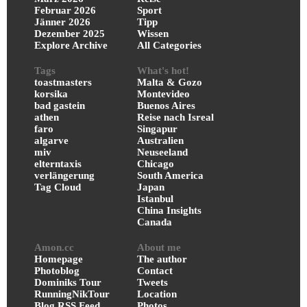
Februar 2026
Sport
Jänner 2026
Tipp
Dezember 2025
Wissen
Explore Archive
All Categories
Tags
What's hot!
toastmasters
Malta & Gozo
korsika
Montevideo
bad gastein
Buenos Aires
athen
Reise nach Isreal
faro
Singapur
algarve
Australien
miv
Neuseeland
elterntaxis
Chicago
verlängerung
South America
Tag Cloud
Japan
Istanbul
China Insights
Canada
Amon.cc
About me
Homepage
The author
Photoblog
Contact
Dominiks Tour
Tweets
RunningNikTour
Location
Blog RSS Feed
Photos