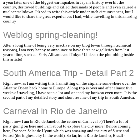
a year later, one of the biggest earthquakes in Japans history ever hit the
country, destroyed buildings and killed thousands of people and even caused a
nuclear meltdown. It's sad to write this article under such circumstances, but I
would like to share the great experiences I had, while travelling in this amazing
country
Weblog spring-cleaning!
After a long time of being very inactive on my blog (even through technical
reasons), I am very happy to announce to have three new galleries from last
year online, such as: Paris, Alicante and Tokyo! Links to the photoblog inside
this article!
South America Trip - Detail Part 2
Right now, as I am writing this, I am sitting on the airplane somewhere over the
Atlantic Ocean back home to Europe. A long trip is over and after almost five
weeks of traveling, I have seen a lot and opened my horizon even more. It is the
second part of my detailed story and short resume of my trip in South America.
Carneval in Rio de Janeiro
Right now I am in Rio de Janeiro, the center of Carneval :-) There's a lot of
party going on here and I am about to explore the city more! Before coming
here, I've seen Salar de Uyuni which was amazing and the city of Sucre and
Potosi (the highest city in the world). So far, from Rio de Janeiro, Brazil -