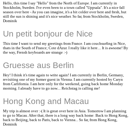
Hello, this time I say "Hello" from the North of Europe. I am currently in
Stockholm, Sweden. I've even been to a town called "Uppsala". It's a nice fall
season over here - As you can imagine, it's a bit colder over here and fresh, but
still the sun is shining and it's nice weather. So far, from Stockholm, Sweden,
Dominik
Un petit bonjour de Nice
This time I want to send my greetings from France. I am couchsurfing in Nice,
thats in the South of France; Cote dAzur. I really like it here.... It is awsome! By
the way, Frensh keyboards are strange :-)
Gruesse aus Berlin
Hey! I think it's time again to write again! I am currently in Berlin, Germany,
revisiting one of my former guest in Vienna. I am currently hosted by Caryn
from Carlifornia. I am here only for the weekend, going back home Monday
morning. I already have to go now.... Reichstag is calling me!
Hong Kong and Macau
My trip is almost over :-( It is great over here in Asia. Tomorrow I am planning
to go to Macau. After that, there is a long way back home: Back to Hong Kong,
back to Beijing, back to Paris, back to Vienna... So far, from Hong Kong,
Dominik