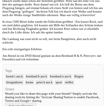
Danach wurde dann schon die Seitentür geöffnet. Peter war der erste von uns
drei der springen durfte. Kurz darauf war ich. Ich ließ die Beine aus dem
Flugzeug hängen, auf einmal bekam ich einen Stoß von hinten und ich bin aus
dem Flugzeug "geflogen". Im freien Fall bin ich durch eine Wolke und konnte
nach der Wolke einige Stadtbilder erkennen. Man war völlig
schwerelos
!
In etwa 1500 Meter höhe wurde der Fallschirm geöffnet - Ein kurzer Ruck, und
wir sind dahin geglitten. Ich konnte mit Hilfe der Schlaufen den Schirm lenken
und bin Richtung Flughafen gedüst. Ich konnte Peter sehen wie er ebenfalls
durch die Lüfte düste. Ich sah ihn später landen.
Die Landung war zwar nicht so toll, wie beim Paragleiten, aber auch nicht
schlecht.
Ein echt einzigartiges Erlebnis.
Am Abend ist ein DVD Abend geplant an dem Bernhard B & N, Peter (evt. mit
Freundin) und ich teilnehme.
Tags
bernd c aus k
bernhard b aus k
bernhard n aus k
fliegen
fotografieren
krems
peter h aus k
sport
treffen
Share
Would you like to share this page with your friends? Simply activate the
sharing tools by hitting the "Activate Sharing"button to enable Facebook,
Twitter and Google+ sharing.