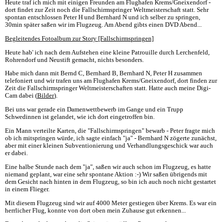
Heute traf ich mich mit einigen Freunden am Flughafen Krems/Gneixendorf -
dort findet zur Zeit noch die Fallschirmspringer Weltmeisterschaft statt. Sehr
spontan entschlossen Peter H und Bernhard N und ich selber zu springen,
30min später saßen wir im Flugzeug. Am Abend gibts einen DVD Abend...
Begleitendes Fotoalbum zur Story [Fallschirmspringen]
Heute hab' ich nach dem Aufstehen eine kleine Patrouille durch Lerchenfeld,
Rohrendorf und Neustift gemacht, nichts besonders.
Habe mich dann mit Bernd C, Bernhard B, Bernhard N, Peter H zusammen
telefoniert und wir trafen uns am Flughafen Krems/Gneixendorf, dort finden zur
Zeit die Fallschirmspringer Weltmeisterschaften statt. Hatte auch meine Digi-
Cam dabei (
Bilder
).
Bei uns war gerade ein Damenwettbewerb im Gange und ein Trupp
Schwedinnen ist gelandet, wie ich dort eingetroffen bin.
Ein Mann verteilte Karten, die "Fallschirmspringen" bewarb - Peter fragte mich
ob ich mitspringen würde, ich sagte einfach "ja" - Bernhard N zögerte zunächst,
aber mit einer kleinen Subventionierung und Verhandlungsgeschick war auch
er dabei.
Eine halbe Stunde nach dem "ja", saßen wir auch schon im Flugzeug, es hatte
niemand geplant, war eine sehr spontane Aktion :-) Wir saßen übrigends mit
dem Gesicht nach hinten in dem Flugzeug, so bin ich auch noch nicht gestartet
in einem Flieger.
Mit diesem Flugzeug sind wir auf 4000 Meter gestiegen über Krems. Es war ein
herrlicher Flug, konnte von dort oben mein Zuhause gut erkennen...