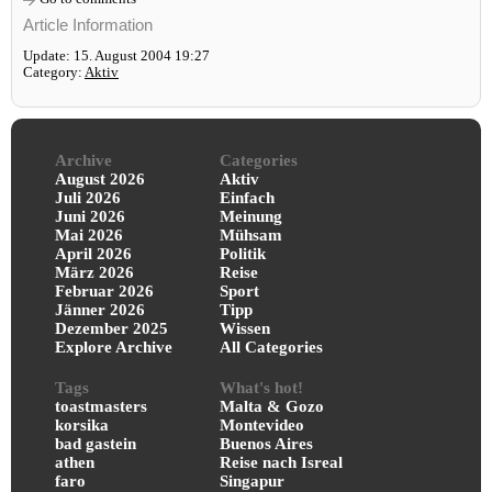
Article Information
Update: 15. August 2004 19:27
Category:
Aktiv
Archive
Categories
August 2026
Aktiv
Juli 2026
Einfach
Juni 2026
Meinung
Mai 2026
Mühsam
April 2026
Politik
März 2026
Reise
Februar 2026
Sport
Jänner 2026
Tipp
Dezember 2025
Wissen
Explore Archive
All Categories
Tags
What's hot!
toastmasters
Malta & Gozo
korsika
Montevideo
bad gastein
Buenos Aires
athen
Reise nach Isreal
faro
Singapur