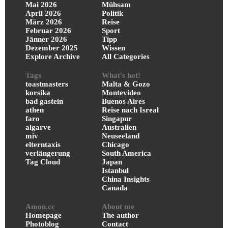
Mai 2026
Mühsam
April 2026
Politik
März 2026
Reise
Februar 2026
Sport
Jänner 2026
Tipp
Dezember 2025
Wissen
Explore Archive
All Categories
Tags
What's hot!
toastmasters
Malta & Gozo
korsika
Montevideo
bad gastein
Buenos Aires
athen
Reise nach Isreal
faro
Singapur
algarve
Australien
miv
Neuseeland
elterntaxis
Chicago
verlängerung
South America
Tag Cloud
Japan
Istanbul
China Insights
Canada
Amon.cc
About me
Homepage
The author
Photoblog
Contact