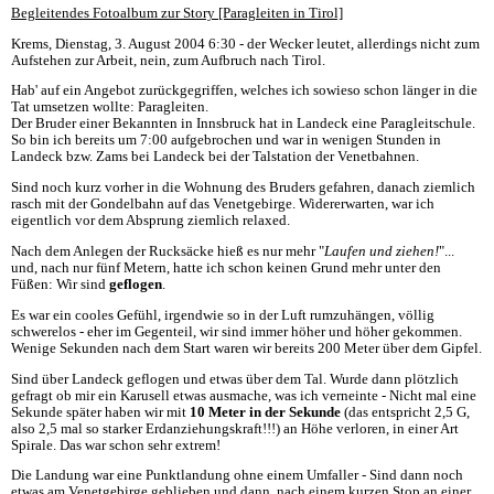
Begleitendes Fotoalbum zur Story [Paragleiten in Tirol]
Krems, Dienstag, 3. August 2004 6:30 - der Wecker leutet, allerdings nicht zum
Aufstehen zur Arbeit, nein, zum Aufbruch nach Tirol.
Hab' auf ein Angebot zurückgegriffen, welches ich sowieso schon länger in die
Tat umsetzen wollte: Paragleiten.
Der Bruder einer Bekannten in Innsbruck hat in Landeck eine Paragleitschule.
So bin ich bereits um 7:00 aufgebrochen und war in wenigen Stunden in
Landeck bzw. Zams bei Landeck bei der Talstation der Venetbahnen.
Sind noch kurz vorher in die Wohnung des Bruders gefahren, danach ziemlich
rasch mit der Gondelbahn auf das Venetgebirge. Widererwarten, war ich
eigentlich vor dem Absprung ziemlich relaxed.
Nach dem Anlegen der Rucksäcke hieß es nur mehr "
Laufen und ziehen!
"...
und, nach nur fünf Metern, hatte ich schon keinen Grund mehr unter den
Füßen: Wir sind
geflogen
.
Es war ein cooles Gefühl, irgendwie so in der Luft rumzuhängen, völlig
schwerelos - eher im Gegenteil, wir sind immer höher und höher gekommen.
Wenige Sekunden nach dem Start waren wir bereits 200 Meter über dem Gipfel.
Sind über Landeck geflogen und etwas über dem Tal. Wurde dann plötzlich
gefragt ob mir ein Karusell etwas ausmache, was ich verneinte - Nicht mal eine
Sekunde später haben wir mit
10 Meter in der Sekunde
(das entspricht 2,5 G,
also 2,5 mal so starker Erdanziehungskraft!!!) an Höhe verloren, in einer Art
Spirale. Das war schon sehr extrem!
Die Landung war eine Punktlandung ohne einem Umfaller - Sind dann noch
etwas am Venetgebirge geblieben und dann, nach einem kurzen Stop an einer