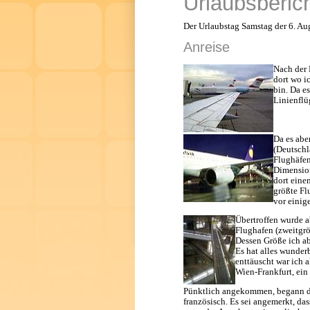
Urlaubsberich
Der Urlaubstag Samstag der 6. Au
Anreise
Nach der 
dort wo i
bin. Da es
Linienflü
Da es abe
(Deutschl
Flughäfen
Dimension
dort eine
größte Fl
vor einig
Übertroffen wurde a
Flughafen (zweitgr
Dessen Größe ich ab
Es hat alles wunder
enttäuscht war ich 
Wien-Frankfurt, ein
Pünktlich angekommen, begann die
französisch. Es sei angemerkt, das