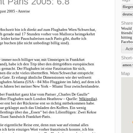
t Paris 2005: 6.8
fliege
gust 2005 - Anreise
deuts
Share
Would y
Hochzeit bin ich direkt auf zum Flughafen Wien/Schwechat,
friends
ch gerade mal 17 Stunden vorher von Mallorca heimgekehrt
hitting
 leider keine Pauschalreisen nach Paris gibt, durfte ich
Faceboo
ge buchen (die nicht unbedingt billig sind).
Short
r immer noch billiger war, mit Umsteigen in Frankfurt
and), habe ich den Trip über den drittgrößten europäischen
amon.
 gemacht. Der Flughafen ist eine Faszination für sich,
en die echt vieles übertreffen. Wien/Schwechat entspricht
Map
m Gate. Er erlangt ähnliche Dimensionen wie der weltweit
ughafen Atlanta (USA – 84 Mio Fluggäste im Jahr), auf dem ich
en Jahren bei meiner New York – Miami Tour zwischenlandete.
ber Frankfurt ganz klar vom Pariser „Charles De Gaulle“
ößter Flughafen nach London Heathrow – Quelle:
Wikipedia
).
er erst bei der Rückreise erst so richtig mitbekommen habe.
bar geklappt auch das Umladen des Koffers. Ein wenig
allerdings über das „Essen“ bei den Lilienflügen: Zwei Kekse
 Toast Sandwich Frankfurt-Paris.
 eigentliche Reise erst, denn nun war auf einmal alles
s ich kein einziges Wort vorher französisch konnte, ich bin