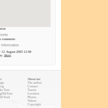
tion
ents
to comments
e Information
: 12. August 2005 12:00
ry:
Aktiv
cc
About me
age
The author
log
Contact
ks Tour
Tweets
gNikTour
Location
SS Feed
Photos
Videos
Copyright