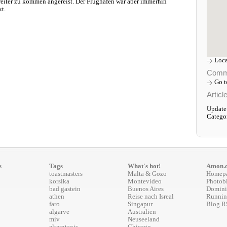
eiter zu kommen angereist. Der Flughafen war aber immerhin
kt.
Loca
Comm
Go 
Articl
Update
Catego
s
Tags
What's hot!
Amon.
toastmasters
Malta & Gozo
Homep
korsika
Montevideo
Photob
bad gastein
Buenos Aires
Domini
athen
Reise nach Isreal
Runnin
faro
Singapur
Blog R
algarve
Australien
miv
Neuseeland