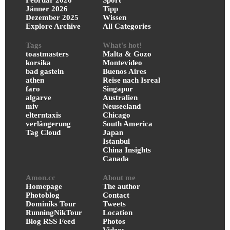
Februar 2026
Sport
Jänner 2026
Tipp
Dezember 2025
Wissen
Explore Archive
All Categories
Tags
What's hot!
toastmasters
Malta & Gozo
korsika
Montevideo
bad gastein
Buenos Aires
athen
Reise nach Isreal
faro
Singapur
algarve
Australien
miv
Neuseeland
elterntaxis
Chicago
verlängerung
South America
Tag Cloud
Japan
Istanbul
China Insights
Canada
Amon.cc
About me
Homepage
The author
Photoblog
Contact
Dominiks Tour
Tweets
RunningNikTour
Location
Blog RSS Feed
Photos