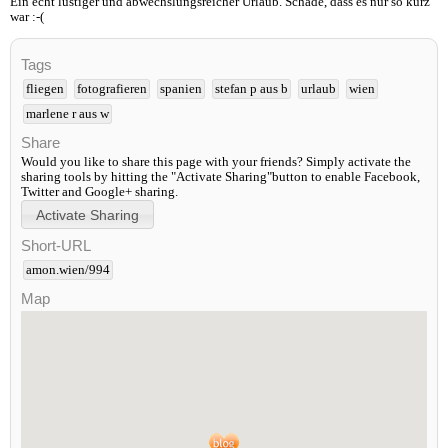
Ein echt lustiger und abwechslungsreicher Urlaub. Schade, dass es nur so kurz
war :-(
Tags
fliegen
fotografieren
spanien
stefan p aus b
urlaub
wien
marlene r aus w
Share
Would you like to share this page with your friends? Simply activate the
sharing tools by hitting the "Activate Sharing"button to enable Facebook,
Twitter and Google+ sharing.
Short-URL
amon.wien/994
Map