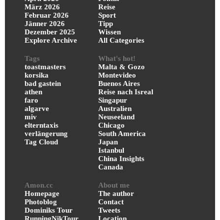
März 2026
Reise
Februar 2026
Sport
Jänner 2026
Tipp
Dezember 2025
Wissen
Explore Archive
All Categories
Tags
What's hot!
toastmasters
Malta & Gozo
korsika
Montevideo
bad gastein
Buenos Aires
athen
Reise nach Isreal
faro
Singapur
algarve
Australien
miv
Neuseeland
elterntaxis
Chicago
verlängerung
South America
Tag Cloud
Japan
Istanbul
China Insights
Canada
Amon.cc
About me
Homepage
The author
Photoblog
Contact
Dominiks Tour
Tweets
RunningNikTour
Location