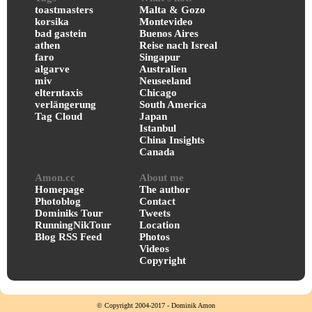
toastmasters
Malta & Gozo
korsika
Montevideo
bad gastein
Buenos Aires
athen
Reise nach Isreal
faro
Singapur
algarve
Australien
miv
Neuseeland
elterntaxis
Chicago
verlängerung
South America
Tag Cloud
Japan
Istanbul
China Insights
Canada
Amon.cc
About me
Homepage
The author
Photoblog
Contact
Dominiks Tour
Tweets
RunningNikTour
Location
Blog RSS Feed
Photos
Videos
Copyright
© Copyright 2004-2017 - Dominik Amon