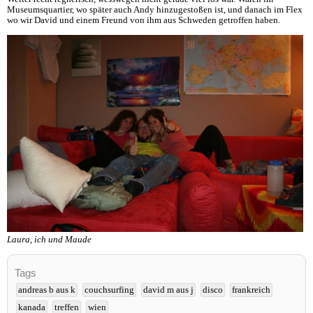
Museumsquartier, wo später auch Andy hinzugestoßen ist, und danach im Flex
wo wir David und einem Freund von ihm aus Schweden getroffen haben.
Laura, ich und Maude
Tags
andreas b aus k
couchsurfing
david m aus j
disco
frankreich
kanada
treffen
wien