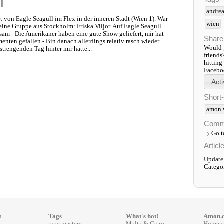
l
andrea
 von Eagle Seagull im Flex in der inneren Stadt (Wien 1). War
wien
 eine Gruppe aus Stockholm: Friska Viljor. Auf Eagle Seagull
sam - Die Amerikaner haben eine gute Show geliefert, mir hat
Share
enten gefallen - Bin danach allerdings relativ rasch wieder
Would y
strengenden Tag hinter mir hatte...
friends
hitting
Faceboo
Short
amon.
Comm
Go 
Articl
Update
Catego
s
Tags
What's hot!
Amon.