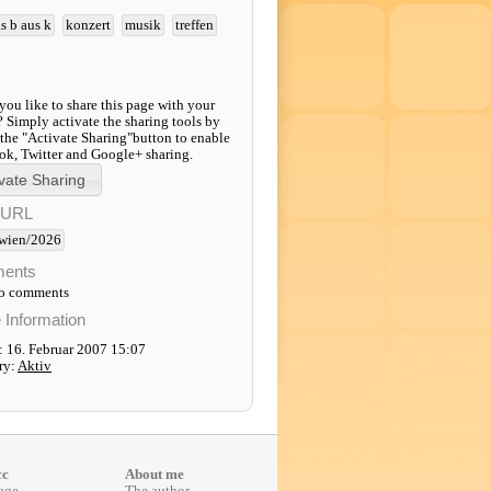
s b aus k
konzert
musik
treffen
ou like to share this page with your
? Simply activate the sharing tools by
 the "Activate Sharing"button to enable
k, Twitter and Google+ sharing.
-URL
wien/2026
ents
to comments
e Information
: 16. Februar 2007 15:07
ry:
Aktiv
cc
About me