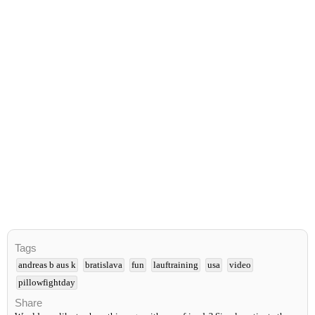
Tags
andreas b aus k
bratislava
fun
lauftraining
usa
video
pillowfightday
Share