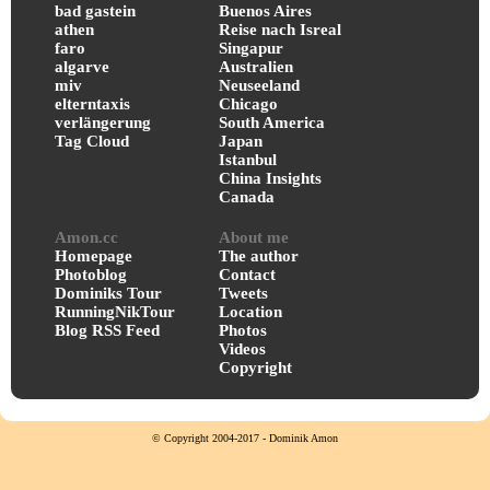
bad gastein
Buenos Aires
athen
Reise nach Isreal
faro
Singapur
algarve
Australien
miv
Neuseeland
elterntaxis
Chicago
verlängerung
South America
Tag Cloud
Japan
Istanbul
China Insights
Canada
Amon.cc
About me
Homepage
The author
Photoblog
Contact
Dominiks Tour
Tweets
RunningNikTour
Location
Blog RSS Feed
Photos
Videos
Copyright
© Copyright 2004-2017 - Dominik Amon