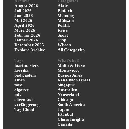
Archive
Categories
August 2026
Aktiv
Juli 2026
Einfach
Juni 2026
Meinung
Mai 2026
Mühsam
April 2026
Politik
März 2026
Reise
Februar 2026
Sport
Jänner 2026
Tipp
Dezember 2025
Wissen
Explore Archive
All Categories
Tags
What's hot!
toastmasters
Malta & Gozo
korsika
Montevideo
bad gastein
Buenos Aires
athen
Reise nach Isreal
faro
Singapur
algarve
Australien
miv
Neuseeland
elterntaxis
Chicago
verlängerung
South America
Tag Cloud
Japan
Istanbul
China Insights
Canada