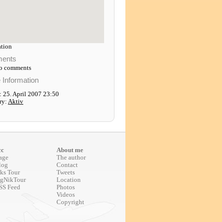
tion
ents
to comments
e Information
 25. April 2007 23:50
ry:
Aktiv
cc
About me
age
The author
log
Contact
ks Tour
Tweets
gNikTour
Location
SS Feed
Photos
Videos
Copyright