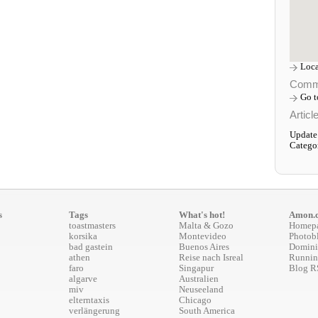
Loca
Comm
Go 
Articl
Update:
Catego
s
Tags
What's hot!
Amon.
toastmasters
Malta & Gozo
Homep
korsika
Montevideo
Photob
bad gastein
Buenos Aires
Domini
athen
Reise nach Isreal
Runnin
faro
Singapur
Blog R
algarve
Australien
miv
Neuseeland
elterntaxis
Chicago
verlängerung
South America