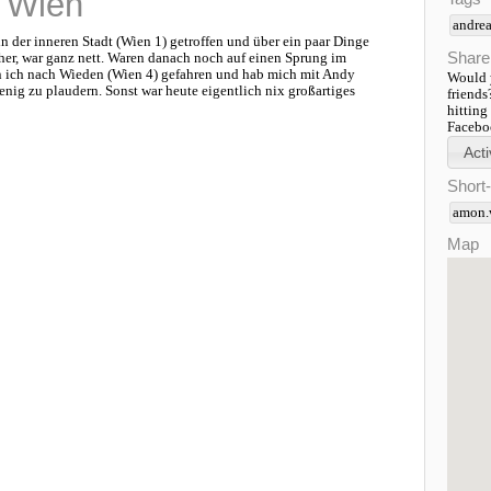
 Wien
andrea
n der inneren Stadt (Wien 1) getroffen und über ein paar Dinge
Share
her, war ganz nett. Waren danach noch auf einen Sprung im
 ich nach Wieden (Wien 4) gefahren und hab mich mit Andy
Would y
nig zu plaudern. Sonst war heute eigentlich nix großartiges
friends
hitting
Faceboo
Short
amon.
Map