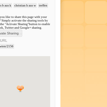
s b aus k
christian h aus w
treffen
ou like to share this page with your
? Simply activate the sharing tools by
 the "Activate Sharing"button to enable
k, Twitter and Google+ sharing.
-URL
wien/2156