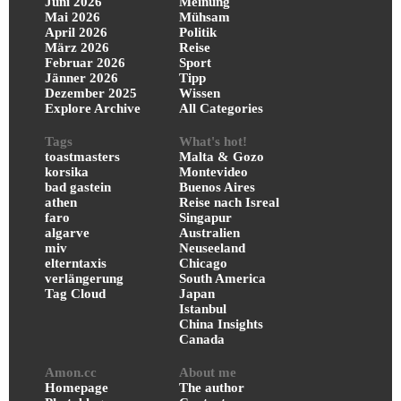
Juni 2026
Meinung
Mai 2026
Mühsam
April 2026
Politik
März 2026
Reise
Februar 2026
Sport
Jänner 2026
Tipp
Dezember 2025
Wissen
Explore Archive
All Categories
Tags
What's hot!
toastmasters
Malta & Gozo
korsika
Montevideo
bad gastein
Buenos Aires
athen
Reise nach Isreal
faro
Singapur
algarve
Australien
miv
Neuseeland
elterntaxis
Chicago
verlängerung
South America
Tag Cloud
Japan
Istanbul
China Insights
Canada
Amon.cc
About me
Homepage
The author