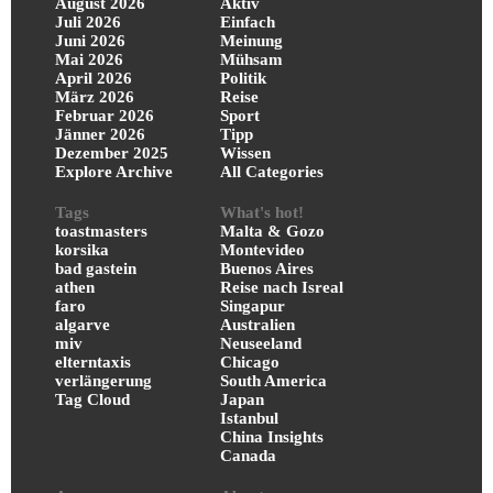
August 2026
Aktiv
Juli 2026
Einfach
Juni 2026
Meinung
Mai 2026
Mühsam
April 2026
Politik
März 2026
Reise
Februar 2026
Sport
Jänner 2026
Tipp
Dezember 2025
Wissen
Explore Archive
All Categories
Tags
What's hot!
toastmasters
Malta & Gozo
korsika
Montevideo
bad gastein
Buenos Aires
athen
Reise nach Isreal
faro
Singapur
algarve
Australien
miv
Neuseeland
elterntaxis
Chicago
verlängerung
South America
Tag Cloud
Japan
Istanbul
China Insights
Canada