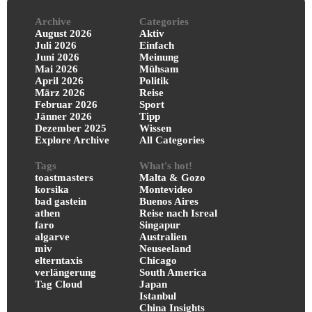
Archive
Categories
August 2026
Aktiv
Juli 2026
Einfach
Juni 2026
Meinung
Mai 2026
Mühsam
April 2026
Politik
März 2026
Reise
Februar 2026
Sport
Jänner 2026
Tipp
Dezember 2025
Wissen
Explore Archive
All Categories
Tags
What's hot!
toastmasters
Malta & Gozo
korsika
Montevideo
bad gastein
Buenos Aires
athen
Reise nach Isreal
faro
Singapur
algarve
Australien
miv
Neuseeland
elterntaxis
Chicago
verlängerung
South America
Tag Cloud
Japan
Istanbul
China Insights