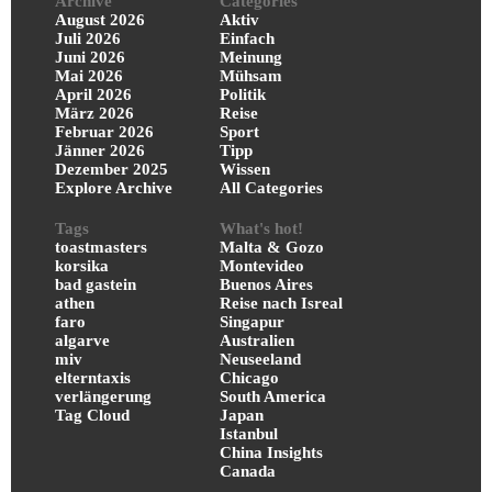
Archive
Categories
August 2026
Aktiv
Juli 2026
Einfach
Juni 2026
Meinung
Mai 2026
Mühsam
April 2026
Politik
März 2026
Reise
Februar 2026
Sport
Jänner 2026
Tipp
Dezember 2025
Wissen
Explore Archive
All Categories
Tags
What's hot!
toastmasters
Malta & Gozo
korsika
Montevideo
bad gastein
Buenos Aires
athen
Reise nach Isreal
faro
Singapur
algarve
Australien
miv
Neuseeland
elterntaxis
Chicago
verlängerung
South America
Tag Cloud
Japan
Istanbul
China Insights
Canada