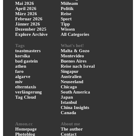
Mai 2026
Mühsam
April 2026
Politik
März 2026
Reise
Februar 2026
Sport
Jänner 2026
Tipp
Dezember 2025
Wissen
Explore Archive
All Categories
Tags
What's hot!
toastmasters
Malta & Gozo
korsika
Montevideo
bad gastein
Buenos Aires
athen
Reise nach Isreal
faro
Singapur
algarve
Australien
miv
Neuseeland
elterntaxis
Chicago
verlängerung
South America
Tag Cloud
Japan
Istanbul
China Insights
Canada
Amon.cc
About me
Homepage
The author
Photoblog
Contact