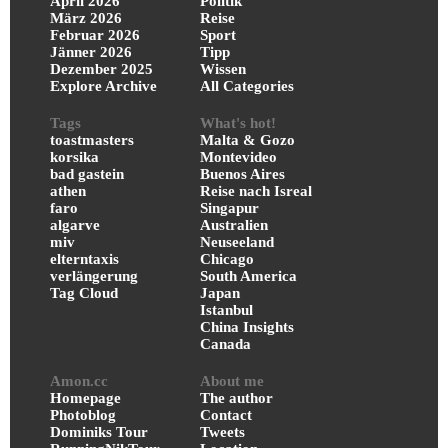
April 2026
Politik
März 2026
Reise
Februar 2026
Sport
Jänner 2026
Tipp
Dezember 2025
Wissen
Explore Archive
All Categories
Tags
What's hot!
toastmasters
Malta & Gozo
korsika
Montevideo
bad gastein
Buenos Aires
athen
Reise nach Isreal
faro
Singapur
algarve
Australien
miv
Neuseeland
elterntaxis
Chicago
verlängerung
South America
Tag Cloud
Japan
Istanbul
China Insights
Canada
Amon.cc
About me
Homepage
The author
Photoblog
Contact
Dominiks Tour
Tweets