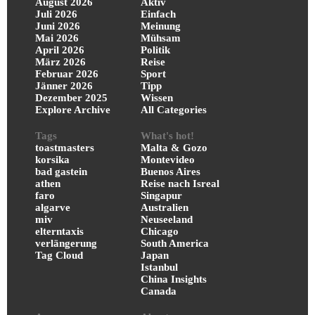
August 2026
Aktiv
Juli 2026
Einfach
Juni 2026
Meinung
Mai 2026
Mühsam
April 2026
Politik
März 2026
Reise
Februar 2026
Sport
Jänner 2026
Tipp
Dezember 2025
Wissen
Explore Archive
All Categories
Tags
What's hot!
toastmasters
Malta & Gozo
korsika
Montevideo
bad gastein
Buenos Aires
athen
Reise nach Isreal
faro
Singapur
algarve
Australien
miv
Neuseeland
elterntaxis
Chicago
verlängerung
South America
Tag Cloud
Japan
Istanbul
China Insights
Canada