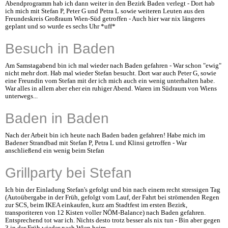
Abendprogramm hab ich dann weiter in den Bezirk Baden verlegt - Dort hab
ich mich mit Stefan P, Peter G und Petra L sowie weiteren Leuten aus den
Freundeskreis Großraum Wien-Süd getroffen - Auch hier war nix längeres
geplant und so wurde es sechs Uhr *uff*
Besuch in Baden
Am Samstagabend bin ich mal wieder nach Baden gefahren - War schon "ewig"
nicht mehr dort. Hab mal wieder Stefan besucht. Dort war auch Peter G, sowie
eine Freundin vom Stefan mit der ich mich auch ein wenig unterhalten habe.
War alles in allem aber eher ein ruhiger Abend. Waren im Südraum von Wiens
unterwegs...
Baden in Baden
Nach der Arbeit bin ich heute nach Baden baden gefahren! Habe mich im
Badener Strandbad mit Stefan P, Petra L und Klinsi getroffen - War
anschließend ein wenig beim Stefan
Grillparty bei Stefan
Ich bin der Einladung Stefan's gefolgt und bin nach einem recht stressigen Tag
(Autoübergabe in der Früh, gefolgt vom Lauf, der Fahrt bei strömenden Regen
zur SCS, beim IKEA einkaufen, kurz am Stadtfest im ersten Bezirk,
transporiteren von 12 Kisten voller NÖM-Balance) nach Baden gefahren.
Entsprechend tot war ich. Nichts desto trotz besser als nix tun - Bin aber gegen