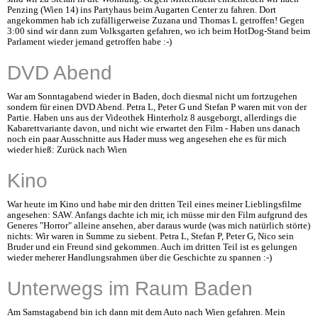
Penzing (Wien 14) ins Partyhaus beim Augarten Center zu fahren. Dort
angekommen hab ich zufälligerweise Zuzana und Thomas L getroffen! Gegen
3:00 sind wir dann zum Volksgarten gefahren, wo ich beim HotDog-Stand beim
Parlament wieder jemand getroffen habe :-)
DVD Abend
War am Sonntagabend wieder in Baden, doch diesmal nicht um fortzugehen
sondern für einen DVD Abend. Petra L, Peter G und Stefan P waren mit von der
Partie. Haben uns aus der Videothek Hinterholz 8 ausgeborgt, allerdings die
Kabarettvariante davon, und nicht wie erwartet den Film - Haben uns danach
noch ein paar Ausschnitte aus Hader muss weg angesehen ehe es für mich
wieder hieß: Zurück nach Wien
Kino
War heute im Kino und habe mir den dritten Teil eines meiner Lieblingsfilme
angesehen: SAW. Anfangs dachte ich mir, ich müsse mir den Film aufgrund des
Generes "Horror" alleine ansehen, aber daraus wurde (was mich natürlich störte)
nichts: Wir waren in Summe zu siebent. Petra L, Stefan P, Peter G, Nico sein
Bruder und ein Freund sind gekommen. Auch im dritten Teil ist es gelungen
wieder meherer Handlungsrahmen über die Geschichte zu spannen :-)
Unterwegs im Raum Baden
Am Samstagabend bin ich dann mit dem Auto nach Wien gefahren. Mein