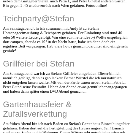
neben dem Gastgeber Stefan, auch Petra L, und Peter G nebst anderen Gästen.
Bin gegen 2:45 wieder zurück nach Wien gefahren. Fotos online!
Teichparty@Stefan
Am Samstagabend bin ich zusammen mit Andy B zu Stefans
Homepageeinweihung & Teichparty gefahren. Der Einladung sind rund 40
oder 50 weitere Leute gefolgt. War eine echt nette Idee :-) Wollte ursprünglich
dort campen, aber da es 10° in der Nacht hatte, habe ich dann doch ein
reguläres Bett vorgezogen. Hab viele Fotos gemacht, darunter sind einige sehr
geniale!
Grillfeier bei Stefan
Am Sonntagabend war ich zu Stefans Grillfeier eingeladen. Dieser bin ich
natürlich gefolgt, denn es gab leckere Berner Würstel die ich mir natürlich
nicht entgehen lassen wollte. Mit von der Partie waren neben Stefan, Petra L,
Peter G und seine Freundin. Haben den Abend etwas gemütlicher angegangen
und haben dann später einen DVD Abend gemacht...
Gartenhausfeier &
Zufallsverkettung
Am frühen Abend bin ich nach Baden zu Stefan's Gartenhaus-Einweihungsfeier
gefahren. Haben dort auf die Fertigstellung des Hauses angestoßen! Danach
sind wir zu Stefan in die Wohnung. Gegen Mitternacht entschieden wir nach