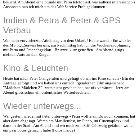
besucht. Am Abend eine Stunde mit Petra telefoniert, war äußerst interessant :-)
Ansonsten hab ich mich um das WebService Prob gekümmert
Indien & Petra & Peter & GPS
Verbau
War mein vorvorletzter Arbeitstag vor dem Urlaub! Heute war ein Entwickler
des MS SQLServers bei uns, am Nachmittag hab ich die Wochenendplanung
mit Petra und Peter abgeklärt - Bruxxxi kurz getroffen - Am Abend gings
meinem Auto an den Kragen...
Kino & Leuchten
Heute hat mich Peter G angerufen und gefragt ob wir ins Kino schaun - Bin der
Anfrage gefolgt und wir haben uns einfach irgendeinen Film angesehen:
"Mädchen Mädchen 2" - wers nicht gesehen hat, hat nix versäumt - Jetzt am
Abend gibts schon ein ordentliches Wetterleuchten...
Wieder unterwegs...
War gestern wieder mit Peter unterwegs - Petra wollte am Do noch kommen, hat
aber dann abgesagt. Waren am Marillenfest, im Piano, im Cinemaplexx und
dann in der Stadt. Am Abend sind wir noch zum Stift Göttweig gefahren wo ich
ein paar Fotos gemacht habe (Fotos Inside)