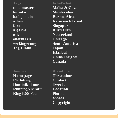
Tags
What's hot!
toastmasters
Malta & Gozo
korsika
Montevideo
bad gastein
Buenos Aires
athen
Reise nach Isreal
faro
Singapur
algarve
Australien
miv
Neuseeland
elterntaxis
Chicago
verlängerung
South America
Tag Cloud
Japan
Istanbul
China Insights
Canada
Amon.cc
About me
Homepage
The author
Photoblog
Contact
Dominiks Tour
Tweets
RunningNikTour
Location
Blog RSS Feed
Photos
Videos
Copyright