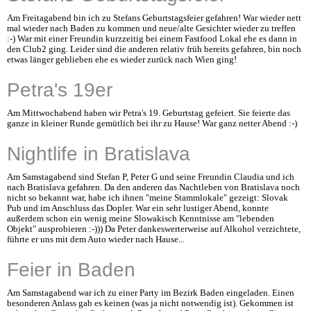
Am Freitagabend bin ich zu Stefans Geburtstagsfeier gefahren! War wieder nett
mal wieder nach Baden zu kommen und neue/alte Gesichter wieder zu treffen
:-) War mit einer Freundin kurzzeitig bei einem Fastfood Lokal ehe es dann in
den Club2 ging. Leider sind die anderen relativ früh bereits gefahren, bin noch
etwas länger geblieben ehe es wieder zurück nach Wien ging!
Petra's 19er
Am Mittwochabend haben wir Petra's 19. Geburtstag gefeiert. Sie feierte das
ganze in kleiner Runde gemütlich bei ihr zu Hause! War ganz netter Abend :-)
Nightlife in Bratislava
Am Samstagabend sind Stefan P, Peter G und seine Freundin Claudia und ich
nach Bratislava gefahren. Da den anderen das Nachtleben von Bratislava noch
nicht so bekannt war, habe ich ihnen "meine Stammlokale" gezeigt: Slovak
Pub und im Anschluss das Dopler. War ein sehr lustiger Abend, konnte
außerdem schon ein wenig meine Slowakisch Kenntnisse am "lebenden
Objekt" ausprobieren :-))) Da Peter dankeswerterweise auf Alkohol verzichtete,
führte er uns mit dem Auto wieder nach Hause...
Feier in Baden
Am Samstagabend war ich zu einer Party im Bezirk Baden eingeladen. Einen
besonderen Anlass gab es keinen (was ja nicht notwendig ist). Gekommen ist