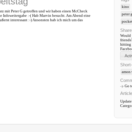
beitstag
kino
kurz mit Peter G getroffen und wir haben einen McCheck
peter 
e Infoweitergabe :-( Hab Marvin besucht. Am Abend eine
äußerst interessant :-) Ansonsten hab ich mich um das
pocke
Share
Would y
friends
hitting
Faceboo
Short
amon.
Comm
Go 
Articl
Update:
Catego