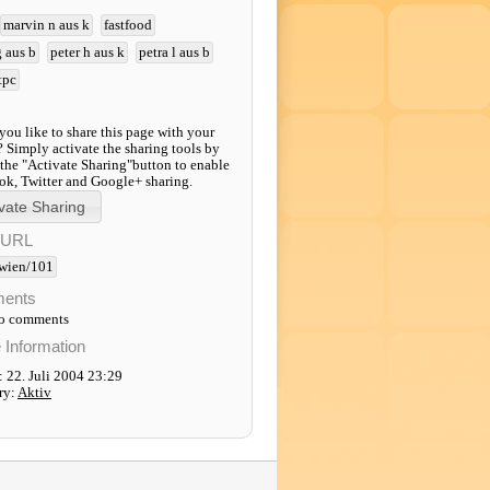
marvin n aus k
fastfood
g aus b
peter h aus k
petra l aus b
tpc
ou like to share this page with your
? Simply activate the sharing tools by
 the "Activate Sharing"button to enable
k, Twitter and Google+ sharing.
-URL
wien/101
ents
to comments
e Information
 22. Juli 2004 23:29
ry:
Aktiv