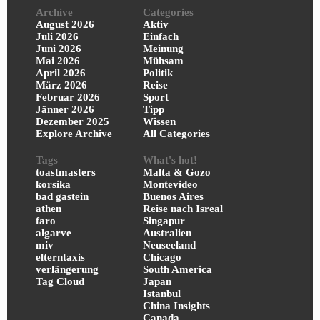
Archive
Categories
August 2026
Aktiv
Juli 2026
Einfach
Juni 2026
Meinung
Mai 2026
Mühsam
April 2026
Politik
März 2026
Reise
Februar 2026
Sport
Jänner 2026
Tipp
Dezember 2025
Wissen
Explore Archive
All Categories
Tags
What's hot!
toastmasters
Malta & Gozo
korsika
Montevideo
bad gastein
Buenos Aires
athen
Reise nach Isreal
faro
Singapur
algarve
Australien
miv
Neuseeland
elterntaxis
Chicago
verlängerung
South America
Tag Cloud
Japan
Istanbul
China Insights
Canada