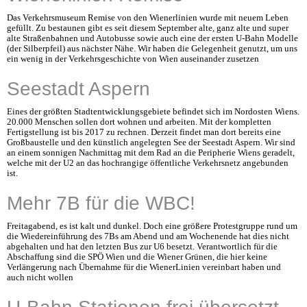
Das Verkehrsmuseum Remise von den Wienerlinien wurde mit neuem Leben
gefüllt. Zu bestaunen gibt es seit diesem September alte, ganz alte und super
alte Straßenbahnen und Autobusse sowie auch eine der ersten U-Bahn Modelle
(der Silberpfeil) aus nächster Nähe. Wir haben die Gelegenheit genutzt, um uns
ein wenig in der Verkehrsgeschichte von Wien auseinander zusetzen
Seestadt Aspern
Eines der größten Stadtentwicklungsgebiete befindet sich im Nordosten Wiens.
20.000 Menschen sollen dort wohnen und arbeiten. Mit der kompletten
Fertigstellung ist bis 2017 zu rechnen. Derzeit findet man dort bereits eine
Großbaustelle und den künstlich angelegten See der Seestadt Aspern. Wir sind
an einem sonnigen Nachmittag mit dem Rad an die Peripherie Wiens geradelt,
welche mit der U2 an das hochrangige öffentliche Verkehrsnetz angebunden
ist.
Mehr 7B für die WBC!
Freitagabend, es ist kalt und dunkel. Doch eine größere Protestgruppe rund um
die Wiedereinführung des 7Bs am Abend und am Wochenende hat dies nicht
abgehalten und hat den letzten Bus zur U6 besetzt. Verantwortlich für die
Abschaffung sind die SPÖ Wien und die Wiener Grünen, die hier keine
Verlängerung nach Übernahme für die WienerLinien vereinbart haben und
auch nicht wollen