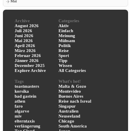
Mai
Archive
Categories
August 2026
Aktiv
Juli 2026
Einfach
Juni 2026
Meinung
Mai 2026
Mühsam
April 2026
Politik
März 2026
Reise
Februar 2026
Sport
Jänner 2026
Tipp
Dezember 2025
Wissen
Explore Archive
All Categories
Tags
What's hot!
toastmasters
Malta & Gozo
korsika
Montevideo
bad gastein
Buenos Aires
athen
Reise nach Isreal
faro
Singapur
algarve
Australien
miv
Neuseeland
elterntaxis
Chicago
verlängerung
South America