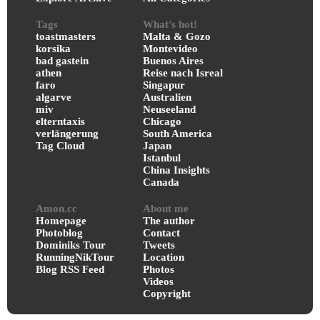
Tags
What's hot!
toastmasters
Malta & Gozo
korsika
Montevideo
bad gastein
Buenos Aires
athen
Reise nach Isreal
faro
Singapur
algarve
Australien
miv
Neuseeland
elterntaxis
Chicago
verlängerung
South America
Tag Cloud
Japan
Istanbul
China Insights
Canada
Amon.cc
About me
Homepage
The author
Photoblog
Contact
Dominiks Tour
Tweets
RunningNikTour
Location
Blog RSS Feed
Photos
Videos
Copyright