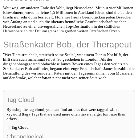
Weit weg, am anderen Ende der Welt, liegt Neuseeland. Mit nur vier Millionen
Einwohnern, wovon alleine 1,5 Millionen in Auckland leben, sind die beiden
Inseln nur sehr dünn besiedelt. Flora wie Fauna beeindrucken jeden Besucher
von Anfang an und auch die überaus freundliche Gastfreundschaft machen
Neuseeland zu einer unvergesslichen Top-Destination in der südlichen
Hemisphere an der Datumsgrenze im großen weiten Pazifischen Ozean.
Straßenkater Bob, der Therapeut
"Wer Tiere streichelt, streichelt seine Seele", wer einem Tier in Not hilft, der
hilft sich auch manchmal selbst. So geschehen in London: Als der
drogenabhängige und obdachlose James Bowen eines Tages den verletzten
Straßenkater Bob auffindet, begann eine enge Freundschaft. James bezahlte die
Behandlung des verwundeten Katers mit den Tageseinnahmen vom Musizieren
auf der Straße, welcher fortan nicht mehr von seiner Seite wich...
Tag Cloud
By using the tag cloud, you can find articles that were tagged with a
keyword (tag). Tags that are used more often have a larger font size than
others.
Tag Cloud
Chronological