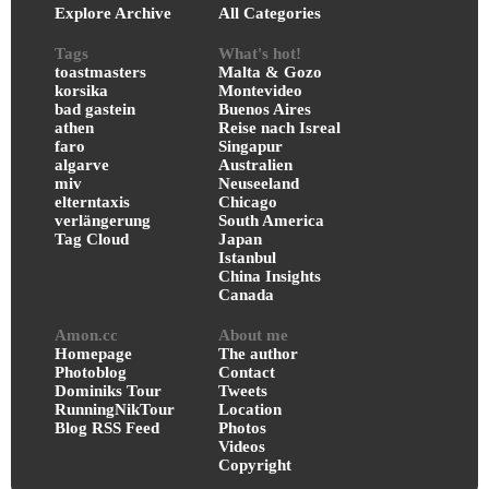
Explore Archive
All Categories
Tags
What's hot!
toastmasters
Malta & Gozo
korsika
Montevideo
bad gastein
Buenos Aires
athen
Reise nach Isreal
faro
Singapur
algarve
Australien
miv
Neuseeland
elterntaxis
Chicago
verlängerung
South America
Tag Cloud
Japan
Istanbul
China Insights
Canada
Amon.cc
About me
Homepage
The author
Photoblog
Contact
Dominiks Tour
Tweets
RunningNikTour
Location
Blog RSS Feed
Photos
Videos
Copyright