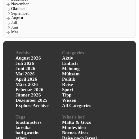
November
Oktober
September
August
Juli
Juni
Mai
Archive
Categories
August 2026
Aktiv
Juli 2026
Einfach
Juni 2026
Meinung
Mai 2026
Mühsam
April 2026
Politik
März 2026
Reise
Februar 2026
Sport
Jänner 2026
Tipp
Dezember 2025
Wissen
Explore Archive
All Categories
Tags
What's hot!
toastmasters
Malta & Gozo
korsika
Montevideo
bad gastein
Buenos Aires
athen
Reise nach Isreal